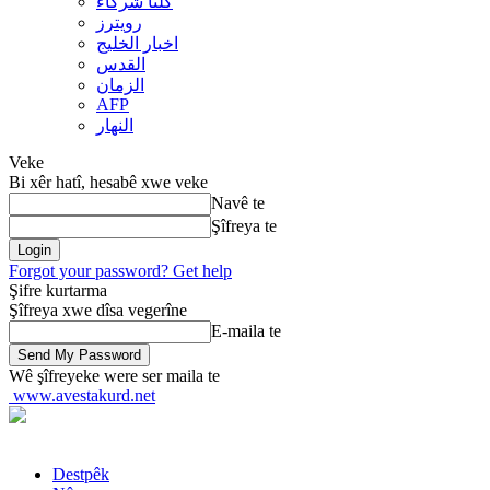
کلنا شرکاء
رويترز
اخبار الخلیج
القدس
الزمان
AFP
النهار
Veke
Bi xêr hatî, hesabê xwe veke
Navê te
Şîfreya te
Forgot your password? Get help
Şifre kurtarma
Şîfreya xwe dîsa vegerîne
E-maila te
Wê şîfreyeke were ser maila te
www.avestakurd.net
Destpêk