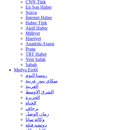
CNN Türk
En Son Haber
Sozcu
İnternet Haber
Haber Türk
Aktif Haber
Milliyet
Hurriyet
Anadolu Ajansi
Posta
TRT Haber
Yeni Şafak
Sabah
Medya Erebî
روسیا الیوم
سكاي نيوز عربية
العربية
الشرق الاوسط
الجزيرة
الحیاة
برجاف
زمان الوصل
وکالة سانا
دوتشه فیلة