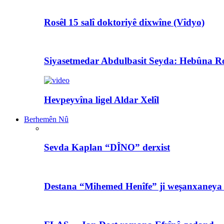
Rosêl 15 salî doktoriyê dixwîne (Vîdyo)
Siyasetmedar Abdulbasit Seyda: Hebûna Ro
Hevpeyvîna ligel Aldar Xelîl
Berhemên Nû
Sevda Kaplan “DÎNO” derxist
Destana “Mihemed Henîfe” ji weşanxaneya A