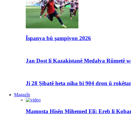
Îspanya bû şampiyon 2026
Jan Dost li Kazakistanê Medalya Rûmetê we
Ji 28 Şibatê heta niha bi 904 dron û rokêtan
Magazîn
Mamosta Hisên Mihemed Elî: Ereb li Koban