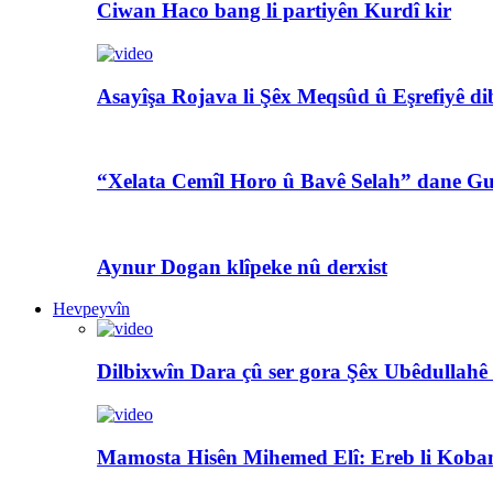
Ciwan Haco bang li partiyên Kurdî kir
Asayîşa Rojava li Şêx Meqsûd û Eşrefiyê di
“Xelata Cemîl Horo û Bavê Selah” dane Gu
Aynur Dogan klîpeke nû derxist
Hevpeyvîn
Dilbixwîn Dara çû ser gora Şêx Ubêdullahê
Mamosta Hisên Mihemed Elî: Ereb li Koban