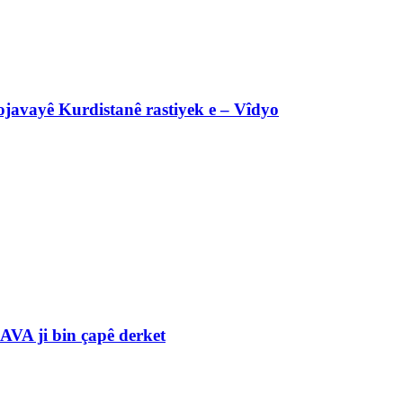
javayê Kurdistanê rastiyek e – Vîdyo
VA ji bin çapê derket