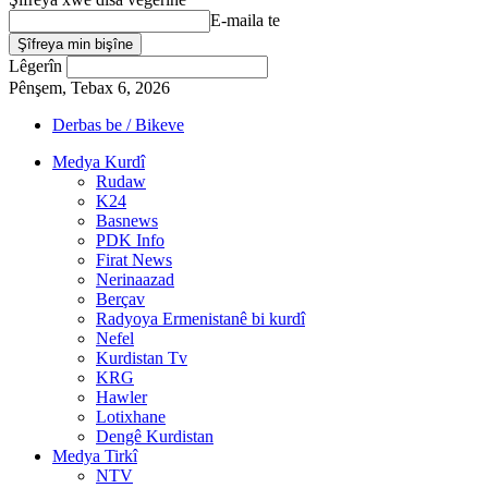
E-maila te
Lêgerîn
Pênşem, Tebax 6, 2026
Derbas be / Bikeve
Medya Kurdî
Rudaw
K24
Basnews
PDK Info
Firat News
Nerinaazad
Berçav
Radyoya Ermenistanê bi kurdî
Nefel
Kurdistan Tv
KRG
Hawler
Lotixhane
Dengê Kurdistan
Medya Tirkî
NTV