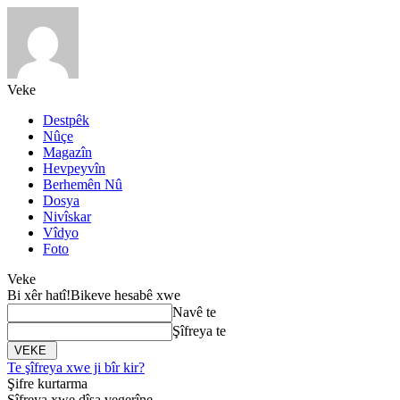
Veke
Destpêk
Nûçe
Magazîn
Hevpeyvîn
Berhemên Nû
Dosya
Nivîskar
Vîdyo
Foto
Veke
Bi xêr hatî!
Bikeve hesabê xwe
Navê te
Şîfreya te
Te şîfreya xwe ji bîr kir?
Şifre kurtarma
Şîfreya xwe dîsa vegerîne