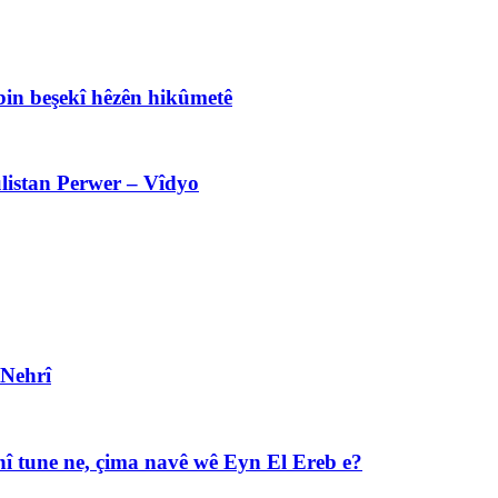
bin beşekî hêzên hikûmetê
listan Perwer – Vîdyo
 Nehrî
î tune ne, çima navê wê Eyn El Ereb e?