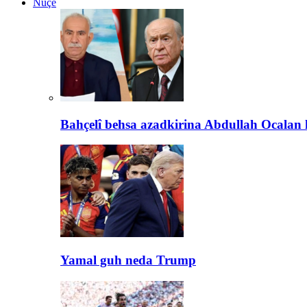
Nûçe
Bahçelî behsa azadkirina Abdullah Ocalan 
Yamal guh neda Trump