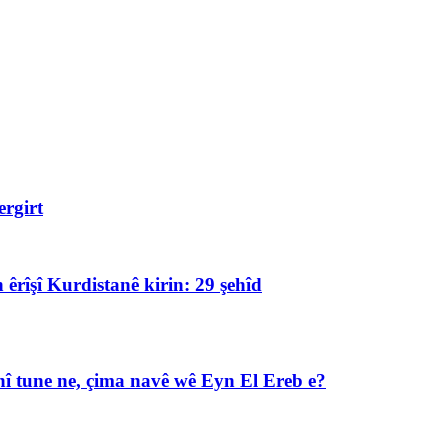
rgirt
 êrîşî Kurdistanê kirin: 29 şehîd
î tune ne, çima navê wê Eyn El Ereb e?