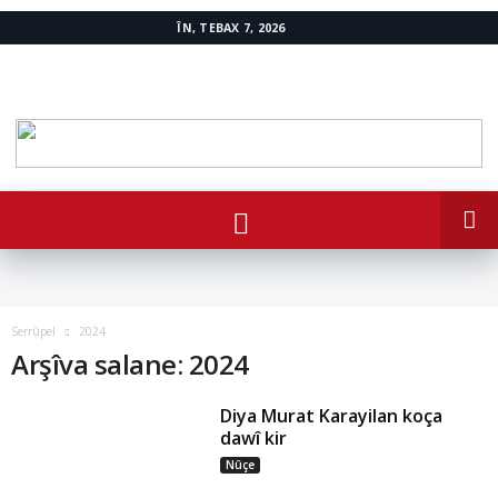
ÎN, TEBAX 7, 2026
www.avestakurd.net
Serrûpel
2024
Arşîva salane: 2024
Diya Murat Karayilan koça
dawî kir
Nûçe