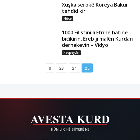
Xuşka serokê Koreya Bakur
tehdîd kir
Nûçe
1000 Filistînî li Efrînê hatine
bicîkirin, Ereb ji malên Kurdan
dernakevin – Vîdyo
Hevpeyvîn
23
24
25