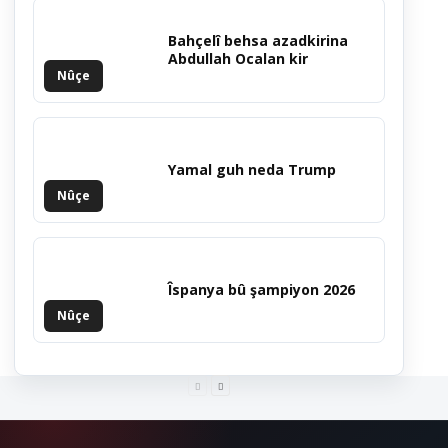
Bahçelî behsa azadkirina
Abdullah Ocalan kir
Nûçe
Yamal guh neda Trump
Nûçe
Îspanya bû şampiyon 2026
Nûçe