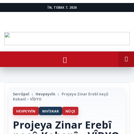
ÎN, TEBAX 7, 2026
www.avestakurd.net
Serrûpel
Hevpeyvîn
Projeya Zinar Erebî neçû
Kobanî – VÎDYO
HEVPEYVÎN
NIVÎSKAR
NÛÇE
Projeya Zinar Erebî