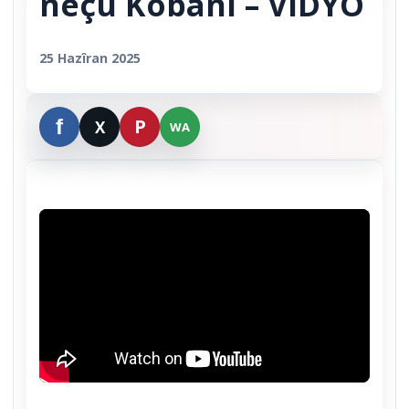
neçû Kobanî – VÎDYO
25 Hazîran 2025