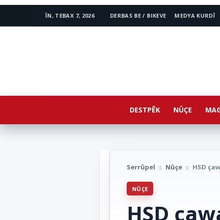
ÎN, TEBAX 7, 2026
DERBAS BE / BIKEVE
MEDYA KURDÎ
www.avestakurd.net
DESTPÊK
NÛÇE
MAG
Serrûpel
Nûçe
HSD çawa
NÛÇE
HSD çawa