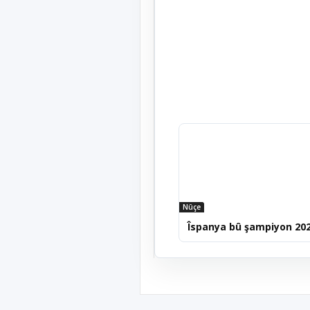
Nûçe
Îspanya bû şampiyon 20