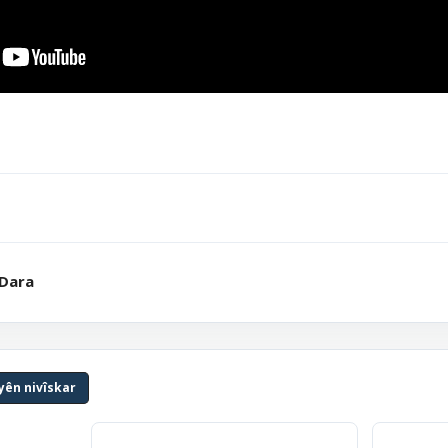
 Dara
yên nivîskar