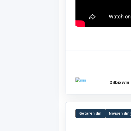
Dilbixwîn
Gotarên din
Nivîsên din 