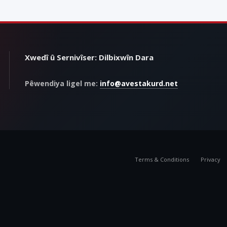
Xwedî û Sernivîser: Dilbixwîn Dara
Pêwendiya ligel me:
info@avestakurd.net
Terms & Conditions
Privacy