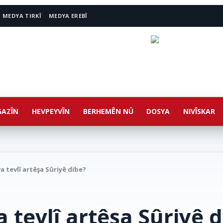
MEDYA TIRKÎ
MEDYA EREBÎ
AZÎN
HEVPEYVÎN
BERHEMÊN NÛ
DOSYA
NIVÎSKAR
 tevlî artêşa Sûriyê dibe?
 tevlî artêşa Sûriyê d