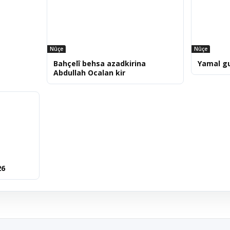
Nûçe
Nûçe
Bahçelî behsa azadkirina
Yamal g
Abdullah Ocalan kir
26