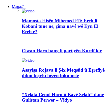
Magazîn
Mamosta Hisên Mihemed Elî: Ereb li
Kobanî tune ne, çima navê wê Eyn El
Ereb e?
Ciwan Haco bang li partiyên Kurdî kir
Asayîşa Rojava li Şêx Meqsûd û Eşrefiyê
dibin beşekî hêzên hikûmetê
“Xelata Cemîl Horo û Bavê Selah” dane
Gulistan Perwer – Vîdyo