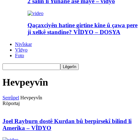
2 salin li Yunanê asê maye – vîdyo
Qaçaxciyên hatine girtine kîne û çawa pere
ji xelkê standine? VÎDYO – DOSYA
Nivîskar
Vîdyo
Foto
Hevpeyvîn
Serrûpel
Hevpeyvîn
Röportaj
Joel Rayburn dostê Kurdan bû berpirsekî bilind li
Amerîka – VÎDYO