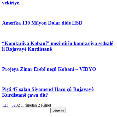
vekiriye...
Amerîka 130 Mîlyon Dolar dide HSD
“Komkujiya Kobanî” mezintirîn komkujiya sedsalê
li Rojavayê Kurdistanê
Projeya Zinar Erebî neçû Kobanî – VÎDYO
Piştî 47 salan Siyamend Haco çû Rojavayê
Kurdistanê çawa dît?
1
2
3
...
32
32 Ji rûpelan 2 Rûpel