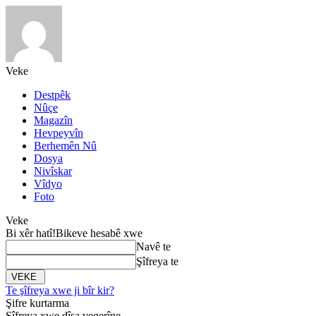
Veke
Destpêk
Nûçe
Magazîn
Hevpeyvîn
Berhemên Nû
Dosya
Nivîskar
Vîdyo
Foto
Veke
Bi xêr hatî!
Bikeve hesabê xwe
Navê te
Şîfreya te
Te şîfreya xwe ji bîr kir?
Şifre kurtarma
Şîfreya xwe dîsa vegerîne