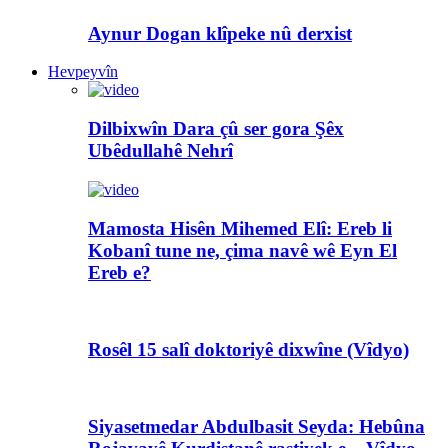
Aynur Dogan klîpeke nû derxist
Hevpeyvîn
Dilbixwîn Dara çû ser gora Şêx
Ubêdullahê Nehrî
Mamosta Hisên Mihemed Elî: Ereb li
Kobanî tune ne, çima navê wê Eyn El
Ereb e?
Rosêl 15 salî doktoriyê dixwîne (Vîdyo)
Siyasetmedar Abdulbasit Seyda: Hebûna