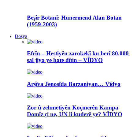
Beşîr Botanî: Hunermend Alan Botan
(1959-2003)
Dosya
Efrîn – Hestiyên zarokekî ku berî 80.000
sal jiya ye hate dîtin – VÎDYO
Arşîva Jenosîda Barzaniyan… Vîdyo
Zor û zehmetiyên Koçmerên Kampa
Domîz çi ne, UN li kuderê ye? VÎDYO