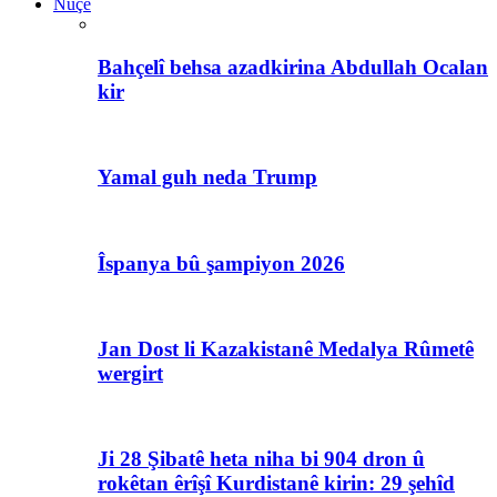
Nûçe
Bahçelî behsa azadkirina Abdullah Ocalan
kir
Yamal guh neda Trump
Îspanya bû şampiyon 2026
Jan Dost li Kazakistanê Medalya Rûmetê
wergirt
Ji 28 Şibatê heta niha bi 904 dron û
rokêtan êrîşî Kurdistanê kirin: 29 şehîd