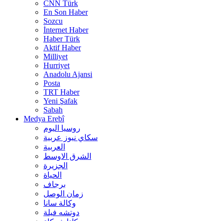
CNN Türk
En Son Haber
Sozcu
İnternet Haber
Haber Türk
Aktif Haber
Milliyet
Hurriyet
Anadolu Ajansi
Posta
TRT Haber
Yeni Şafak
Sabah
Medya Erebî
روسیا الیوم
سكاي نيوز عربية
العربية
الشرق الاوسط
الجزيرة
الحیاة
برجاف
زمان الوصل
وکالة سانا
دوتشه فیلة