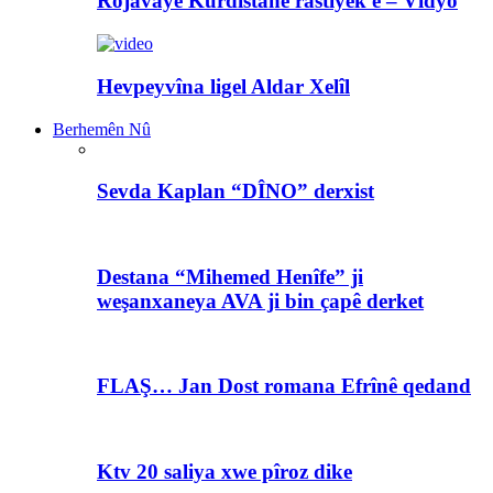
Rojavayê Kurdistanê rastiyek e – Vîdyo
Hevpeyvîna ligel Aldar Xelîl
Berhemên Nû
Sevda Kaplan “DÎNO” derxist
Destana “Mihemed Henîfe” ji
weşanxaneya AVA ji bin çapê derket
FLAŞ… Jan Dost romana Efrînê qedand
Ktv 20 saliya xwe pîroz dike