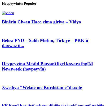
Hevpeyvinên Populer
Binêrin Ciwan Haco çima giriya – Vîdyo
Behsa PYD – Salih Mislim, Tirkiyê – PKK û
daxwaz û...
Hevpeyvîna Mesûd Barzanî ligel kovara înglîzî
Newsweek (hevpeyvîn)
Xwediya “Welatê me Kurdistan e”diaxife
Elî Ewnî her tiştî eşkere dibêje û tiştekî veşartî nahêle