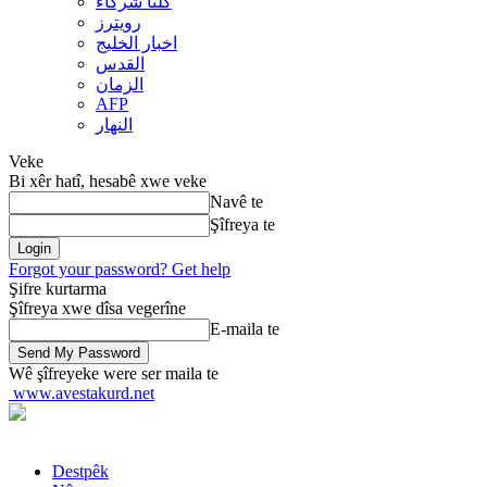
کلنا شرکاء
رويترز
اخبار الخلیج
القدس
الزمان
AFP
النهار
Veke
Bi xêr hatî, hesabê xwe veke
Navê te
Şîfreya te
Forgot your password? Get help
Şifre kurtarma
Şîfreya xwe dîsa vegerîne
E-maila te
Wê şîfreyeke were ser maila te
www.avestakurd.net
Destpêk