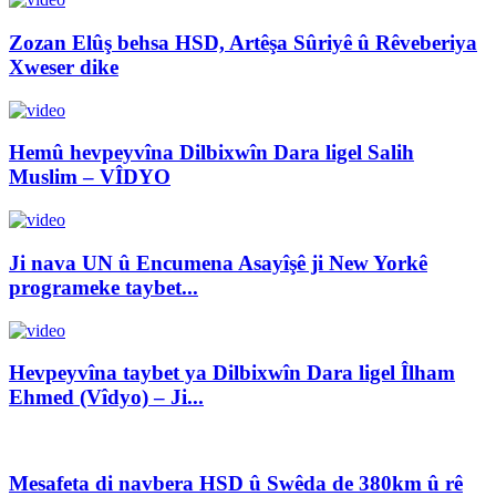
Zozan Elûş behsa HSD, Artêşa Sûriyê û Rêveberiya
Xweser dike
Hemû hevpeyvîna Dilbixwîn Dara ligel Salih
Muslim – VÎDYO
Ji nava UN û Encumena Asayîşê ji New Yorkê
programeke taybet...
Hevpeyvîna taybet ya Dilbixwîn Dara ligel Îlham
Ehmed (Vîdyo) – Ji...
Mesafeta di navbera HSD û Swêda de 380km û rê