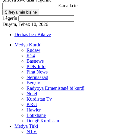
E-maila te
Lêgerîn
Duşem, Tebax 10, 2026
Derbas be / Bikeve
Medya Kurdî
Rudaw
K24
Basnews
PDK Info
Firat News
Nerinaazad
Berçav
Radyoya Ermenistanê bi kurdî
Nefel
Kurdistan Tv
KRG
Hawler
Lotixhane
Dengê Kurdistan
Medya Tirkî
NTV