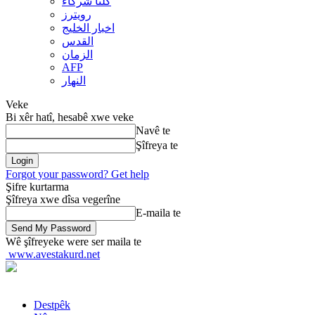
کلنا شرکاء
رويترز
اخبار الخلیج
القدس
الزمان
AFP
النهار
Veke
Bi xêr hatî, hesabê xwe veke
Navê te
Şîfreya te
Forgot your password? Get help
Şifre kurtarma
Şîfreya xwe dîsa vegerîne
E-maila te
Wê şîfreyeke were ser maila te
www.avestakurd.net
Destpêk