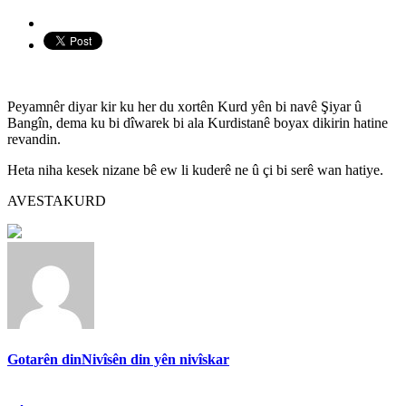
Peyamnêr diyar kir ku her du xortên Kurd yên bi navê Şiyar û
Bangîn, dema ku bi dîwarek bi ala Kurdistanê boyax dikirin hatine
revandin.
Heta niha kesek nizane bê ew li kuderê ne û çi bi serê wan hatiye.
AVESTAKURD
Gotarên din
Nivîsên din yên nivîskar