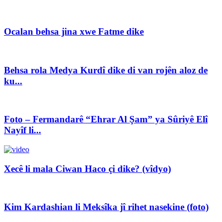
Ocalan behsa jina xwe Fatme dike
Behsa rola Medya Kurdî dike di van rojên aloz de
ku...
Foto – Fermandarê “Ehrar Al Şam” ya Sûriyê Elî
Nayîf li...
Xecê li mala Ciwan Haco çi dike? (vîdyo)
Kim Kardashian li Meksîka jî rihet nasekine (foto)