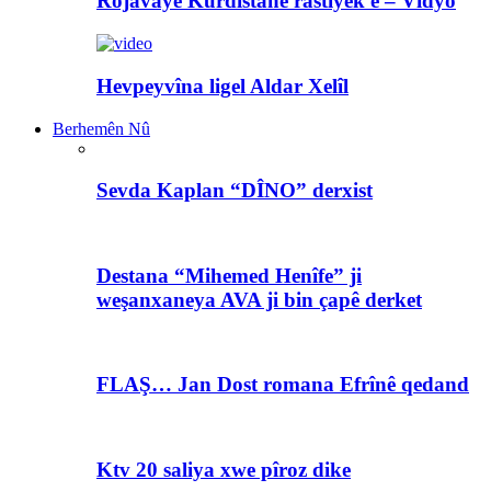
Rojavayê Kurdistanê rastiyek e – Vîdyo
Hevpeyvîna ligel Aldar Xelîl
Berhemên Nû
Sevda Kaplan “DÎNO” derxist
Destana “Mihemed Henîfe” ji
weşanxaneya AVA ji bin çapê derket
FLAŞ… Jan Dost romana Efrînê qedand
Ktv 20 saliya xwe pîroz dike