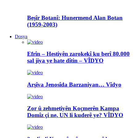
Beşîr Botanî: Hunermend Alan Botan
(1959-2003)
Dosya
Efrîn – Hestiyên zarokekî ku berî 80.000
sal jiya ye hate dîtin – VÎDYO
Arşîva Jenosîda Barzaniyan… Vîdyo
Zor û zehmetiyên Koçmerên Kampa
Domîz çi ne, UN li kuderê ye? VÎDYO