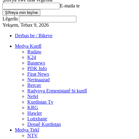
E-maila te
Lêgerîn
Yekşem, Tebax 9, 2026
Derbas be / Bikeve
Medya Kurdî
Rudaw
K24
Basnews
PDK Info
Firat News
Nerinaazad
Berçav
Radyoya Ermenistanê bi kurdî
Nefel
Kurdistan Tv
KRG
Hawler
Lotixhane
Dengê Kurdistan
Medya Tirkî
NTV