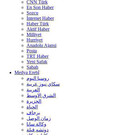
CNN Türk
En Son Haber
Sozcu
İnternet Haber
Haber Türk
Aktif Haber
Milliyet
Hurriyet
Anadolu Ajansi
Posta
TRT Haber
Yeni Şafak
Sabah
Medya Erebî
روسیا الیوم
سكاي نيوز عربية
العربية
الشرق الاوسط
الجزيرة
الحیاة
برجاف
زمان الوصل
وکالة سانا
دوتشه فیلة