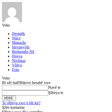
Veke
Destpêk
Nûçe
Magazîn
Hevpeyvîn
Berhemên Nû
Dosya
Nivîskar
Vîdyo
Foto
Veke
Bi xêr hatî!
Bikeve hesabê xwe
Navê te
Şîfreya te
Te şîfreya xwe ji bîr kir?
Şifre kurtarma
Şîfreya xwe dîsa vegerîne