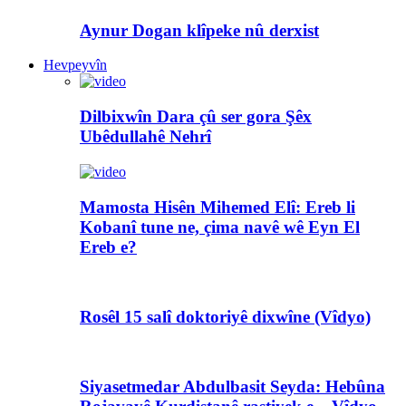
Aynur Dogan klîpeke nû derxist
Hevpeyvîn
Dilbixwîn Dara çû ser gora Şêx
Ubêdullahê Nehrî
Mamosta Hisên Mihemed Elî: Ereb li
Kobanî tune ne, çima navê wê Eyn El
Ereb e?
Rosêl 15 salî doktoriyê dixwîne (Vîdyo)
Siyasetmedar Abdulbasit Seyda: Hebûna