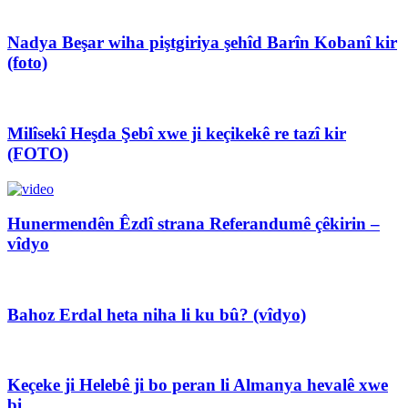
Nadya Beşar wiha piştgiriya şehîd Barîn Kobanî kir
(foto)
Milîsekî Heşda Şebî xwe ji keçikekê re tazî kir
(FOTO)
Hunermendên Êzdî strana Referandumê çêkirin –
vîdyo
Bahoz Erdal heta niha li ku bû? (vîdyo)
Keçeke ji Helebê ji bo peran li Almanya hevalê xwe
bi...