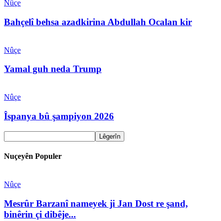
Nûçe
Bahçelî behsa azadkirina Abdullah Ocalan kir
Nûçe
Yamal guh neda Trump
Nûçe
Îspanya bû şampiyon 2026
Nuçeyên Populer
Nûçe
Mesrûr Barzanî nameyek ji Jan Dost re şand,
binêrin çi dibêje...