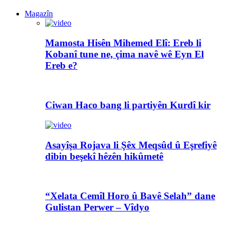
Magazîn
Mamosta Hisên Mihemed Elî: Ereb li
Kobanî tune ne, çima navê wê Eyn El
Ereb e?
Ciwan Haco bang li partiyên Kurdî kir
Asayîşa Rojava li Şêx Meqsûd û Eşrefiyê
dibin beşekî hêzên hikûmetê
“Xelata Cemîl Horo û Bavê Selah” dane
Gulistan Perwer – Vîdyo