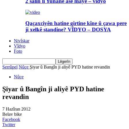
2 salin li Yunanê asê maye – vîdyo
Qaçaxciyên hatine girtine kîne û çawa pere
ji xelkê standine? VÎDYO – DOSYA
Nivîskar
Vîdyo
Foto
Serrûpel
Nûçe
Şiyar û Bangîn ji aliyê PYD hatine revandin
Nûçe
Şiyar û Bangîn ji aliyê PYD hatine
revandin
7 Hazîran 2012
Belav bike
Facebook
Twitter