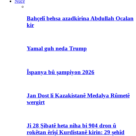
Nûçe
Bahçelî behsa azadkirina Abdullah Ocalan
kir
Yamal guh neda Trump
Îspanya bû şampiyon 2026
Jan Dost li Kazakistanê Medalya Rûmetê
wergirt
Ji 28 Şibatê heta niha bi 904 dron û
rokêtan êrîşî Kurdistanê kirin: 29 şehîd