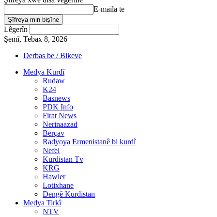
E-maila te
Lêgerîn
Şemî, Tebax 8, 2026
Derbas be / Bikeve
Medya Kurdî
Rudaw
K24
Basnews
PDK Info
Firat News
Nerinaazad
Berçav
Radyoya Ermenistanê bi kurdî
Nefel
Kurdistan Tv
KRG
Hawler
Lotixhane
Dengê Kurdistan
Medya Tirkî
NTV