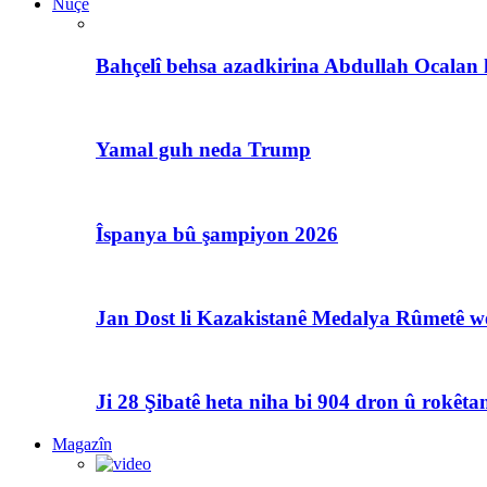
Nûçe
Bahçelî behsa azadkirina Abdullah Ocalan 
Yamal guh neda Trump
Îspanya bû şampiyon 2026
Jan Dost li Kazakistanê Medalya Rûmetê we
Ji 28 Şibatê heta niha bi 904 dron û rokêtan
Magazîn