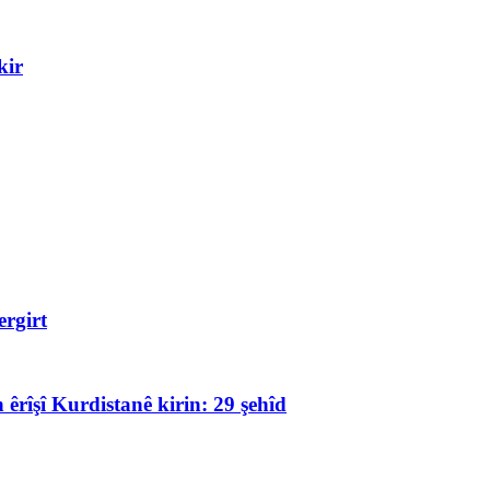
kir
rgirt
 êrîşî Kurdistanê kirin: 29 şehîd