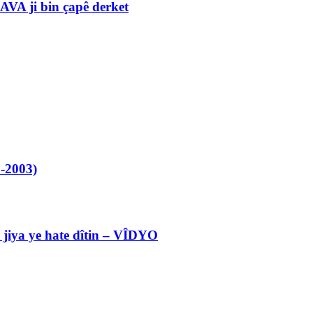
VA ji bin çapê derket
-2003)
l jiya ye hate dîtin – VÎDYO