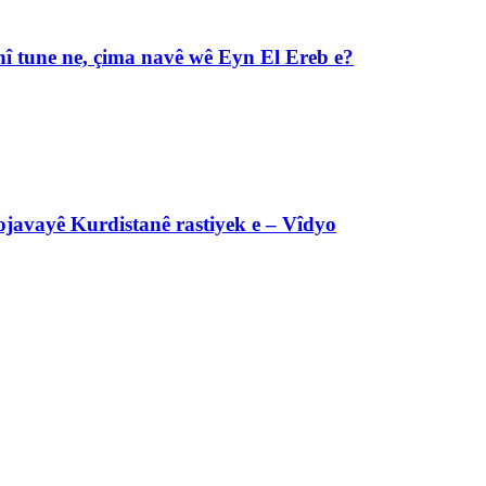
î tune ne, çima navê wê Eyn El Ereb e?
javayê Kurdistanê rastiyek e – Vîdyo