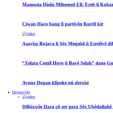
Mamosta Hisên Mihemed Elî: Ereb li Koban
Ciwan Haco bang li partiyên Kurdî kir
Asayîşa Rojava li Şêx Meqsûd û Eşrefiyê di
“Xelata Cemîl Horo û Bavê Selah” dane Gu
Aynur Dogan klîpeke nû derxist
Hevpeyvîn
Dilbixwîn Dara çû ser gora Şêx Ubêdullahê