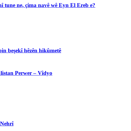
î tune ne, çima navê wê Eyn El Ereb e?
bin beşekî hêzên hikûmetê
listan Perwer – Vîdyo
 Nehrî