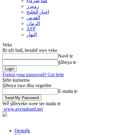
کلنا شرکاء
رويترز
اخبار الخلیج
القدس
الزمان
AFP
النهار
Veke
Bi xêr hatî, hesabê xwe veke
Navê te
Şîfreya te
Forgot your password? Get help
Şifre kurtarma
Şîfreya xwe dîsa vegerîne
E-maila te
Wê şîfreyeke were ser maila te
www.avestakurd.net
Destpêk