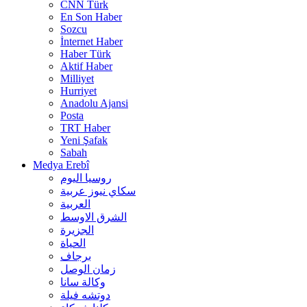
CNN Türk
En Son Haber
Sozcu
İnternet Haber
Haber Türk
Aktif Haber
Milliyet
Hurriyet
Anadolu Ajansi
Posta
TRT Haber
Yeni Şafak
Sabah
Medya Erebî
روسیا الیوم
سكاي نيوز عربية
العربية
الشرق الاوسط
الجزيرة
الحیاة
برجاف
زمان الوصل
وکالة سانا
دوتشه فیلة