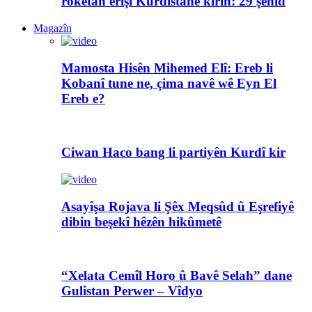
rokêtan êrîşî Kurdistanê kirin: 29 şehîd
Magazîn
Mamosta Hisên Mihemed Elî: Ereb li
Kobanî tune ne, çima navê wê Eyn El
Ereb e?
Ciwan Haco bang li partiyên Kurdî kir
Asayîşa Rojava li Şêx Meqsûd û Eşrefiyê
dibin beşekî hêzên hikûmetê
“Xelata Cemîl Horo û Bavê Selah” dane
Gulistan Perwer – Vîdyo