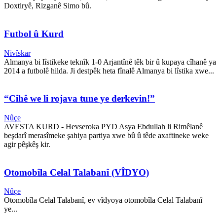
Doxtiryê, Rizganê Simo bû.
Futbol û Kurd
Nivîskar
Almanya bi lîstikeke teknîk 1-0 Arjantînê têk bir û kupaya cîhanê ya
2014 a futbolê hilda. Ji destpêk heta fînalê Almanya bi lîstika xwe...
“Cihê we li rojava tune ye derkevin!”
Nûçe
AVESTA KURD - Hevseroka PYD Asya Ebdullah li Rimêlanê
beşdarî merasîmeke şahiya partiya xwe bû û têde axaftineke weke
agir pêşkêş kir.
Otomobîla Celal Talabanî (VÎDYO)
Nûçe
Otomobîla Celal Talabanî, ev vîdyoya otomobîla Celal Talabanî
ye...