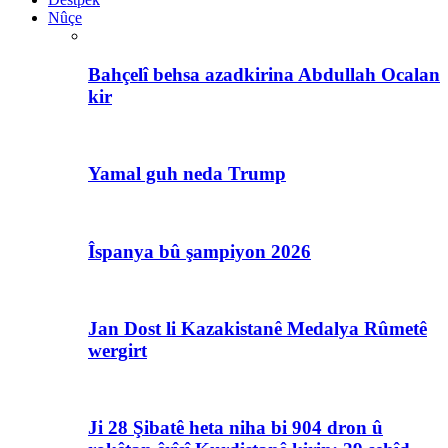
Nûçe
Bahçelî behsa azadkirina Abdullah Ocalan
kir
Yamal guh neda Trump
Îspanya bû şampiyon 2026
Jan Dost li Kazakistanê Medalya Rûmetê
wergirt
Ji 28 Şibatê heta niha bi 904 dron û