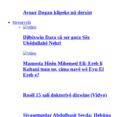
Aynur Dogan klîpeke nû derxist
Hevpeyvîn
Dilbixwîn Dara çû ser gora Şêx
Ubêdullahê Nehrî
Mamosta Hisên Mihemed Elî: Ereb li
Kobanî tune ne, çima navê wê Eyn El
Ereb e?
Rosêl 15 salî doktoriyê dixwîne (Vîdyo)
Siyasetmedar Abdulbasit Seyda: Hebûna