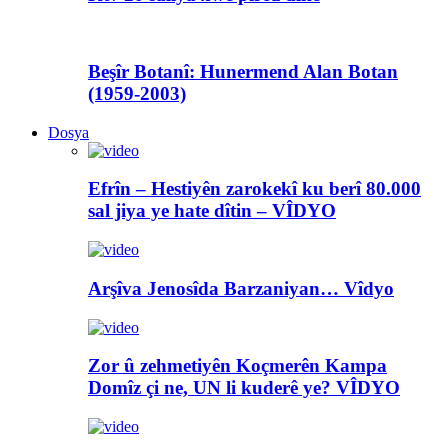
Beşîr Botanî: Hunermend Alan Botan
(1959-2003)
Dosya
Efrîn – Hestiyên zarokekî ku berî 80.000
sal jiya ye hate dîtin – VÎDYO
Arşîva Jenosîda Barzaniyan… Vîdyo
Zor û zehmetiyên Koçmerên Kampa
Domîz çi ne, UN li kuderê ye? VÎDYO