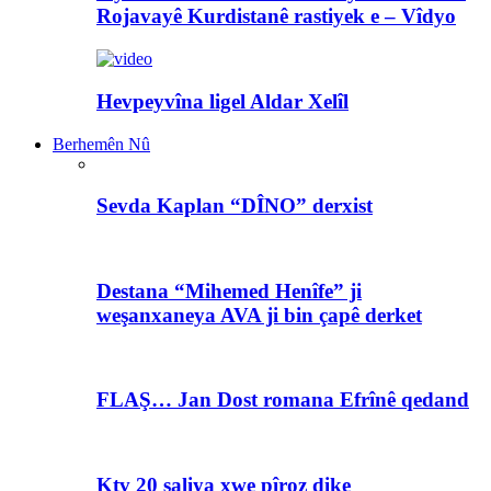
Rojavayê Kurdistanê rastiyek e – Vîdyo
Hevpeyvîna ligel Aldar Xelîl
Berhemên Nû
Sevda Kaplan “DÎNO” derxist
Destana “Mihemed Henîfe” ji
weşanxaneya AVA ji bin çapê derket
FLAŞ… Jan Dost romana Efrînê qedand
Ktv 20 saliya xwe pîroz dike