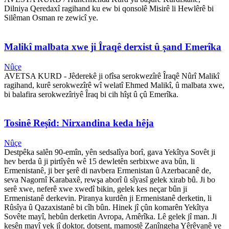
Dilniya Qeredaxî ragihand ku ew bi qonsolê Misirê li Hewlêrê bi
Silêman Osman re zewicî ye.
Malikî malbata xwe ji Îraqê derxist û şand Emerîka
Nûçe
AVETSA KURD - Jêderekê ji ofîsa serokwezîrê Îraqê Nûrî Malikî
ragihand, kurê serokwezîrê wî welatî Ehmed Malikî, û malbata xwe,
bi balafira serokwezîriyê Îraq bi cih hîşt û çû Emerîka.
Tosinê Reşîd: Nirxandina keda hêja
Nûçe
Destpêka salên 90-emîn, yên sedsalîya borî, gava Yekîtya Sovêt ji
hev berda û ji pirtîyên wê 15 dewletên serbixwe ava bûn, li
Ermenistanê, ji ber şerê di navbera Ermenistan û Azerbacanê de,
seva Nagornî Karabaxê, rewşa aborî û sîyasî gelek xirab bû. Ji bo
serê xwe, neferê xwe xwedî bikin, gelek kes neçar bûn ji
Ermenistanê derkevin. Piranya kurdên ji Ermenistanê derketin, li
Rûsîya û Qazaxistanê bi cîh bûn. Hinek jî çûn komarên Yekîtya
Sovête mayî, hebûn derketin Avropa, Amêrîka. Lê gelek jî man. Ji
kesên mayî yek jî doktor, dotsent, mamostê Zanîngeha Yêrêvanê ye