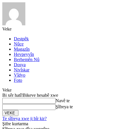
Veke
Destpêk
Nûçe
Magazîn
Hevpeyvîn
Berhemên Nû
Dosya
Nivîskar
Vîdyo
Foto
Veke
Bi xêr hatî!
Bikeve hesabê xwe
Navê te
Şîfreya te
Te şîfreya xwe ji bîr kir?
Şifre kurtarma
Şîfreya xwe dîsa vegerîne