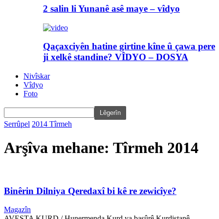
2 salin li Yunanê asê maye – vîdyo
Qaçaxciyên hatine girtine kîne û çawa pere
ji xelkê standine? VÎDYO – DOSYA
Nivîskar
Vîdyo
Foto
Serrûpel
2014
Tîrmeh
Arşîva mehane: Tîrmeh 2014
Binêrin Dilniya Qeredaxî bi kê re zewicîye?
Magazîn
AVESTA KURD / Hunermenda Kurd ya başûrê Kurdistanê,