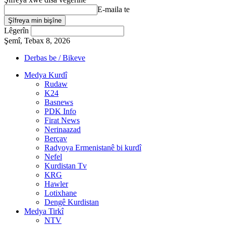
E-maila te
Lêgerîn
Şemî, Tebax 8, 2026
Derbas be / Bikeve
Medya Kurdî
Rudaw
K24
Basnews
PDK Info
Firat News
Nerinaazad
Berçav
Radyoya Ermenistanê bi kurdî
Nefel
Kurdistan Tv
KRG
Hawler
Lotixhane
Dengê Kurdistan
Medya Tirkî
NTV