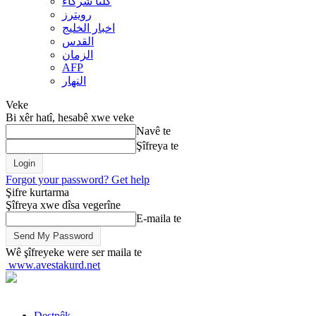
کلنا شرکاء
رويترز
اخبار الخلیج
القدس
الزمان
AFP
النهار
Veke
Bi xêr hatî, hesabê xwe veke
Navê te
Şîfreya te
Forgot your password? Get help
Şifre kurtarma
Şîfreya xwe dîsa vegerîne
E-maila te
Wê şîfreyeke were ser maila te
www.avestakurd.net
Destpêk