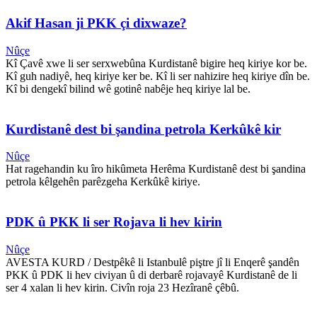
Akif Hasan ji PKK çi dixwaze?
Nûçe
Kî Çavê xwe li ser serxwebûna Kurdistanê bigire heq kiriye kor be.
Kî guh nadiyê, heq kiriye ker be. Kî li ser nahizire heq kiriye dîn be.
Kî bi dengekî bilind wê gotinê nabêje heq kiriye lal be.
Kurdistanê dest bi şandina petrola Kerkûkê kir
Nûçe
Hat ragehandin ku îro hikûmeta Herêma Kurdistanê dest bi şandina
petrola kêlgehên parêzgeha Kerkûkê kiriye.
PDK û PKK li ser Rojava li hev kirin
Nûçe
AVESTA KURD / Destpêkê li Istanbulê piştre jî li Enqerê şandên
PKK û PDK li hev civiyan û di derbarê rojavayê Kurdistanê de li
ser 4 xalan li hev kirin. Civîn roja 23 Hezîranê çêbû.