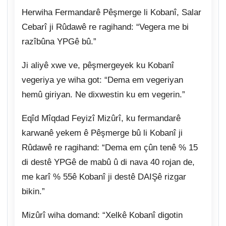
Herwiha Fermandarê Pêşmerge li Kobanî, Salar
Cebarî ji Rûdawê re ragihand: “Vegera me bi
razîbûna YPGê bû.”
Ji aliyê xwe ve, pêşmergeyek ku Kobanî
vegeriya ye wiha got: “Dema em vegeriyan
hemû giriyan. Ne dixwestin ku em vegerin.”
Eqîd Mîqdad Feyizî Mizûrî, ku fermandarê
karwanê yekem ê Pêşmerge bû li Kobanî ji
Rûdawê re ragihand: “Dema em çûn tenê % 15
di destê YPGê de mabû û di nava 40 rojan de,
me karî % 55ê Kobanî ji destê DAIŞê rizgar
bikin.”
Mizûrî wiha domand: “Xelkê Kobanî digotin