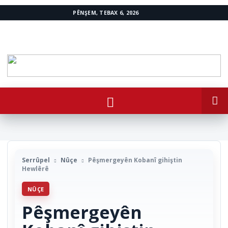
PÊNŞEM, TEBAX 6, 2026
www.avestakurd.net
Serrûpel
Nûçe
Pêşmergeyên Kobanî gihiştin
Hewlêrê
NÛÇE
Pêşmergeyên