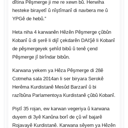
dîtina Pêşmerge ji me re xewn bû. Herwiha
hesteke birayetî û nîştîmanî di navbera me û
YPGê de hebû.”
Heta niha 4 karwanên Hêzên Pêşmerge çûbûn
Kobanî û di şerê li dijî çekdarên DAIŞê li Kobanî
de pêşmergeyek şehîd bibû û tenê çend
Pêşmerge jî birîndar bibûn.
Karwana yekem ya Hêza Pêşmerge di 28ê
Cotmeha sala 2014an li ser biryara Serokê
Herêma Kurdistanê Mesûd Barzanî û bi
razîbûna Parlamentoya Kurdistanê çûbû Kobanî.
Piştî 35 rojan, ew karwan vegeriya û karwana
duyem di 3yê Kanûna borî de çû wî bajarê
Rojavayê Kurdistanê. Karwana sêyem ya Hêzên