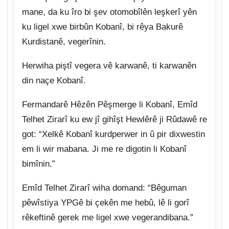
mane, da ku îro bi şev otomobîlên leşkerî yên
ku ligel xwe birbûn Kobanî, bi rêya Bakurê
Kurdistanê, vegerînin.
Herwiha piştî vegera vê karwanê, ti karwanên
din naçe Kobanî.
Fermandarê Hêzên Pêşmerge li Kobanî, Emîd
Telhet Zirarî ku ew jî gihîşt Hewlêrê ji Rûdawê re
got: “Xelkê Kobanî kurdperwer in û pir dixwestin
em li wir mabana. Ji me re digotin li Kobanî
bimînin.”
Emîd Telhet Zirarî wiha domand: “Bêguman
pêwîstiya YPGê bi çekên me hebû, lê li gorî
rêkeftinê gerek me ligel xwe vegerandibana.”