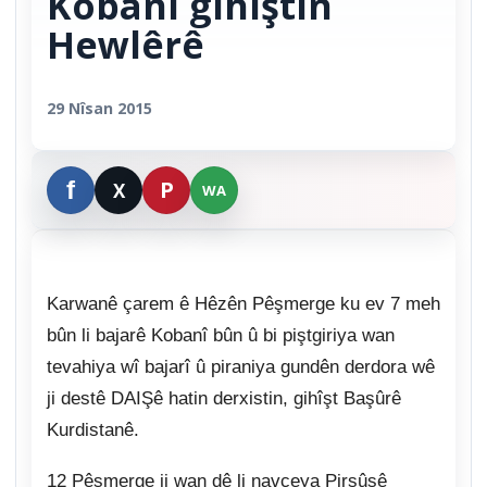
Kobanî gihiştin
Hewlêrê
29 Nîsan 2015
Karwanê çarem ê Hêzên Pêşmerge ku ev 7 meh
bûn li bajarê Kobanî bûn û bi piştgiriya wan
tevahiya wî bajarî û piraniya gundên derdora wê
ji destê DAIŞê hatin derxistin, gihîşt Başûrê
Kurdistanê.
12 Pêşmerge ji wan dê li navçeya Pirsûsê