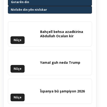
Gotarên din
Nivîsên din yên nivîskar
Bahçelî behsa azadkirina
Abdullah Ocalan kir
Nûçe
Yamal guh neda Trump
Nûçe
Îspanya bû şampiyon 2026
Nûçe