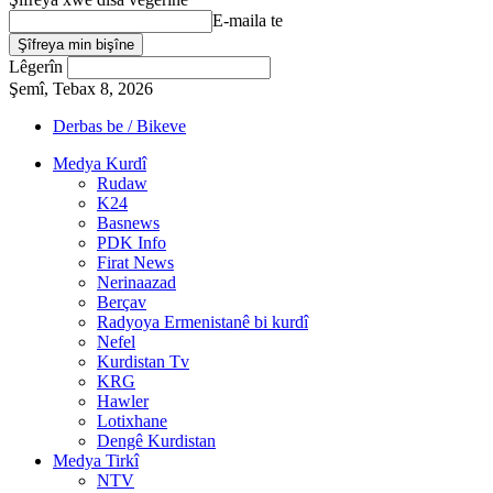
E-maila te
Lêgerîn
Şemî, Tebax 8, 2026
Derbas be / Bikeve
Medya Kurdî
Rudaw
K24
Basnews
PDK Info
Firat News
Nerinaazad
Berçav
Radyoya Ermenistanê bi kurdî
Nefel
Kurdistan Tv
KRG
Hawler
Lotixhane
Dengê Kurdistan
Medya Tirkî
NTV