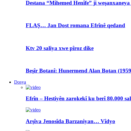
Destana “Mihemed Henîfe” ji weşanxaneya A
FLAŞ… Jan Dost romana Efrînê qedand
Ktv 20 saliya xwe pîroz dike
Beşîr Botanî: Hunermend Alan Botan (1959
Dosya
Efrîn – Hestiyên zarokekî ku berî 80.000 sa
Arşîva Jenosîda Barzaniyan… Vîdyo