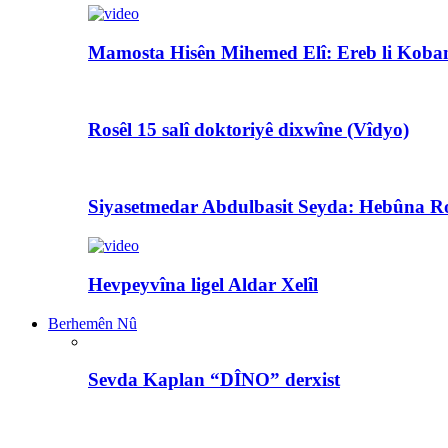
Mamosta Hisên Mihemed Elî: Ereb li Koban
Rosêl 15 salî doktoriyê dixwîne (Vîdyo)
Siyasetmedar Abdulbasit Seyda: Hebûna Ro
Hevpeyvîna ligel Aldar Xelîl
Berhemên Nû
Sevda Kaplan “DÎNO” derxist