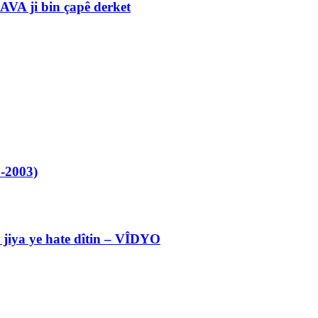
VA ji bin çapê derket
-2003)
l jiya ye hate dîtin – VÎDYO