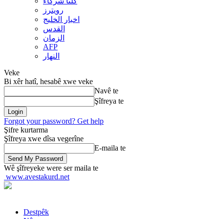
کلنا شرکاء
رويترز
اخبار الخلیج
القدس
الزمان
AFP
النهار
Veke
Bi xêr hatî, hesabê xwe veke
Navê te
Şîfreya te
Forgot your password? Get help
Şifre kurtarma
Şîfreya xwe dîsa vegerîne
E-maila te
Wê şîfreyeke were ser maila te
www.avestakurd.net
Destpêk