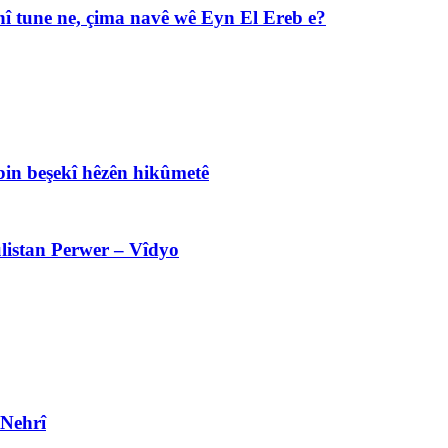
î tune ne, çima navê wê Eyn El Ereb e?
bin beşekî hêzên hikûmetê
listan Perwer – Vîdyo
 Nehrî