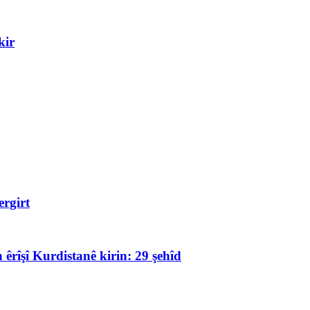
kir
rgirt
 êrîşî Kurdistanê kirin: 29 şehîd