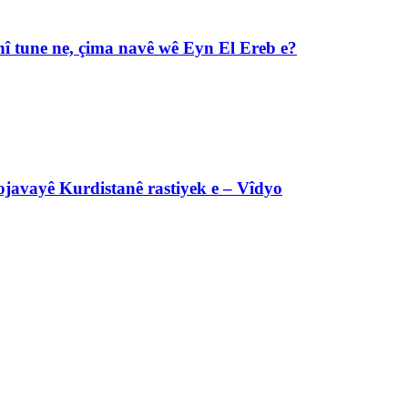
î tune ne, çima navê wê Eyn El Ereb e?
javayê Kurdistanê rastiyek e – Vîdyo