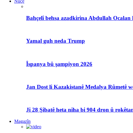
Nûçe
Bahçelî behsa azadkirina Abdullah Ocalan 
Yamal guh neda Trump
Îspanya bû şampiyon 2026
Jan Dost li Kazakistanê Medalya Rûmetê we
Ji 28 Şibatê heta niha bi 904 dron û rokêtan
Magazîn