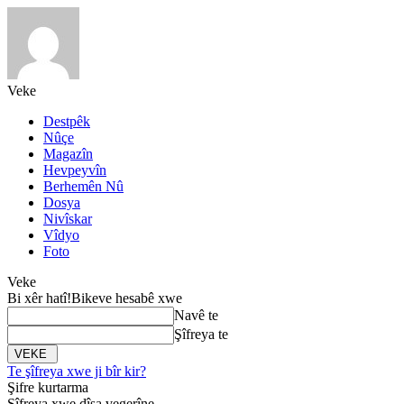
Veke
Destpêk
Nûçe
Magazîn
Hevpeyvîn
Berhemên Nû
Dosya
Nivîskar
Vîdyo
Foto
Veke
Bi xêr hatî!
Bikeve hesabê xwe
Navê te
Şîfreya te
Te şîfreya xwe ji bîr kir?
Şifre kurtarma
Şîfreya xwe dîsa vegerîne