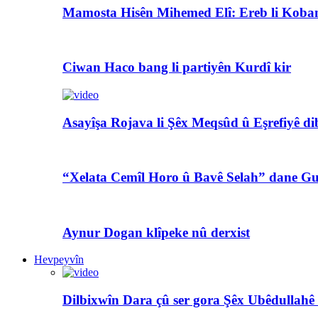
Mamosta Hisên Mihemed Elî: Ereb li Koban
Ciwan Haco bang li partiyên Kurdî kir
Asayîşa Rojava li Şêx Meqsûd û Eşrefiyê di
“Xelata Cemîl Horo û Bavê Selah” dane Gu
Aynur Dogan klîpeke nû derxist
Hevpeyvîn
Dilbixwîn Dara çû ser gora Şêx Ubêdullahê