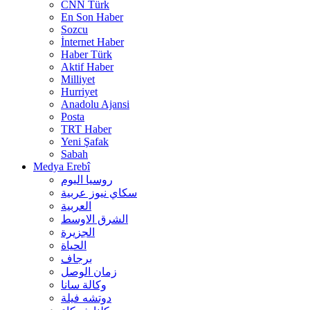
CNN Türk
En Son Haber
Sozcu
İnternet Haber
Haber Türk
Aktif Haber
Milliyet
Hurriyet
Anadolu Ajansi
Posta
TRT Haber
Yeni Şafak
Sabah
Medya Erebî
روسیا الیوم
سكاي نيوز عربية
العربية
الشرق الاوسط
الجزيرة
الحیاة
برجاف
زمان الوصل
وکالة سانا
دوتشه فیلة