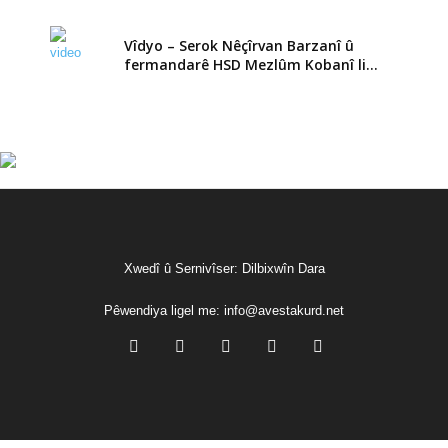
Vîdyo – Serok Nêçîrvan Barzanî û
fermandarê HSD Mezlûm Kobanî li...
Xwedî û Sernivîser: Dilbixwîn Dara
Pêwendiya ligel me:
info@avestakurd.net