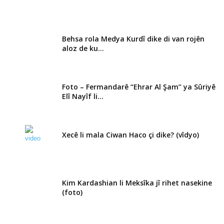
Behsa rola Medya Kurdî dike di van rojên
aloz de ku...
Foto – Fermandarê “Ehrar Al Şam” ya Sûriyê
Elî Nayîf li...
Xecê li mala Ciwan Haco çi dike? (vîdyo)
Kim Kardashian li Meksîka jî rihet nasekine
(foto)