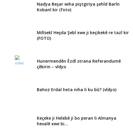
Nadya Beşar wiha piştgiriya şehîd Barîn
Kobanî kir (foto)
Milîsekî Heşda Şebî xwe ji keçikekê re tazî kir
(FOTO)
Hunermendên Êzdî strana Referandumê
çêkirin – vîdyo
Bahoz Erdal heta niha li ku bû? (vîdyo)
Keçeke ji Helebê ji bo peran li Almanya
hevalê xwe bi...