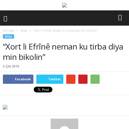
Serrûpel
Nûçe
“Xort li Efrînê neman ku tirba diya min bikolin”
NÛÇE
“Xort li Efrînê neman ku tirba diya
min bikolin”
2 Çile 2016
Facebook
Twitter