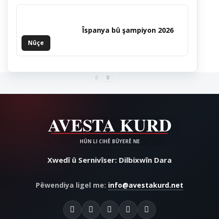
Îspanya bû şampiyon 2026
Nûçe
Xwedî û Sernivîser: Dilbixwîn Dara
Pêwendiya ligel me:
info@avestakurd.net