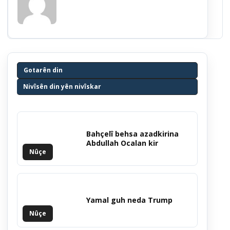
Gotarên din
Nivîsên din yên nivîskar
Bahçelî behsa azadkirina
Abdullah Ocalan kir
Nûçe
Yamal guh neda Trump
Nûçe