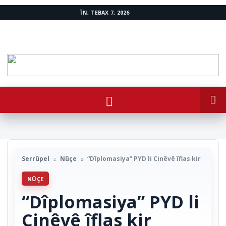
ÎN, TEBAX 7, 2026
www.avestakurd.net
Serrûpel
Nûçe
“Dîplomasiya” PYD li Cinêvê îflas kir
NÛÇE
“Dîplomasiya” PYD li
Cinêvê îflas kir