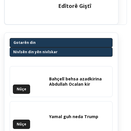
Edîtorê Giştî
Gotarên din
Nivîsên din yên nivîskar
Bahçelî behsa azadkirina
Abdullah Ocalan kir
Nûçe
Yamal guh neda Trump
Nûçe