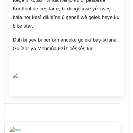
Keça ji Kobanî Jînda Kenjo ku di pêşbirka
KurdIdol de beşdar e, bi dengê xwe yê xweş
bala her kesî dikişîne û şansê wê gelek heye ku
bibe star.
Duh bi şev bi performanceke gelekî baş strana
Gulîzar ya Mehmûd Ezîz pêşkêş kir