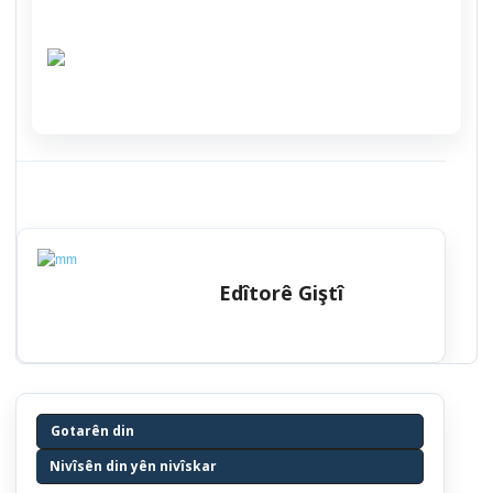
Edîtorê Giştî
Gotarên din
Nivîsên din yên nivîskar