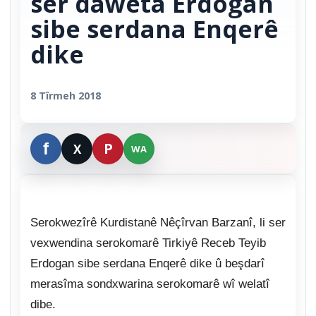
ser daweta Erdogan
sibe serdana Enqerê
dike
8 Tîrmeh 2018
Serokwezîrê Kurdistanê Nêçîrvan Barzanî, li ser
vexwendina serokomarê Tirkiyê Receb Teyib
Erdogan sibe serdana Enqerê dike û beşdarî
merasîma sondxwarina serokomarê wî welatî
dibe.