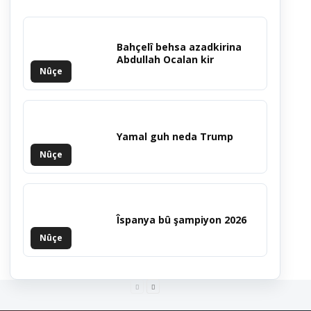
Bahçelî behsa azadkirina
Abdullah Ocalan kir
Nûçe
Yamal guh neda Trump
Nûçe
Îspanya bû şampiyon 2026
Nûçe