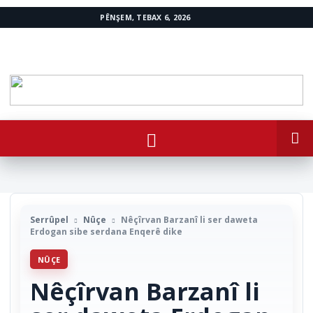
PÊNŞEM, TEBAX 6, 2026
www.avestakurd.net
Serrûpel
Nûçe
Nêçîrvan Barzanî li ser daweta
Erdogan sibe serdana Enqerê dike
NÛÇE
Nêçîrvan Barzanî li