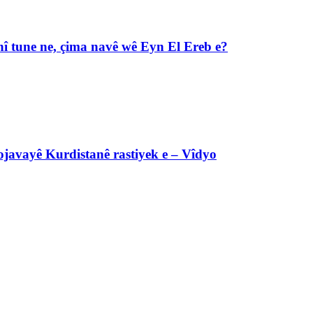
î tune ne, çima navê wê Eyn El Ereb e?
javayê Kurdistanê rastiyek e – Vîdyo