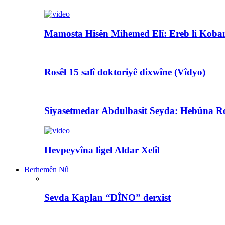
Mamosta Hisên Mihemed Elî: Ereb li Koban
Rosêl 15 salî doktoriyê dixwîne (Vîdyo)
Siyasetmedar Abdulbasit Seyda: Hebûna Ro
Hevpeyvîna ligel Aldar Xelîl
Berhemên Nû
Sevda Kaplan “DÎNO” derxist