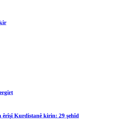
kir
rgirt
 êrîşî Kurdistanê kirin: 29 şehîd