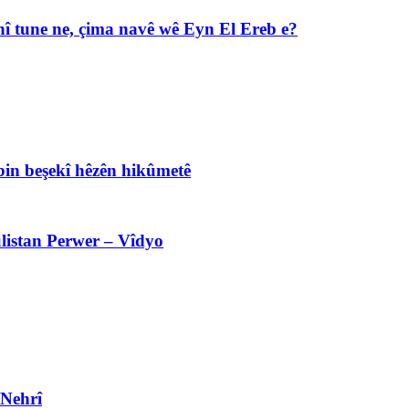
î tune ne, çima navê wê Eyn El Ereb e?
bin beşekî hêzên hikûmetê
listan Perwer – Vîdyo
 Nehrî