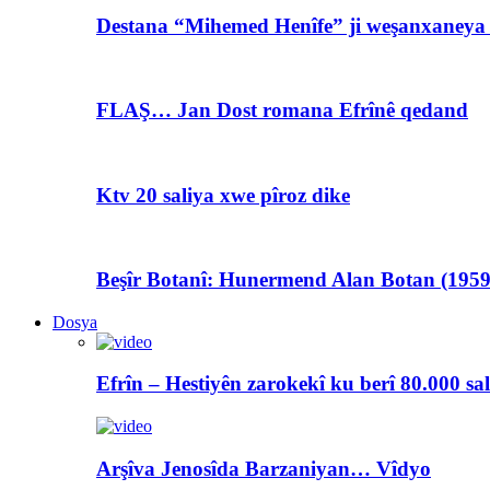
Destana “Mihemed Henîfe” ji weşanxaneya A
FLAŞ… Jan Dost romana Efrînê qedand
Ktv 20 saliya xwe pîroz dike
Beşîr Botanî: Hunermend Alan Botan (1959
Dosya
Efrîn – Hestiyên zarokekî ku berî 80.000 sa
Arşîva Jenosîda Barzaniyan… Vîdyo