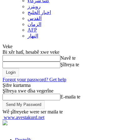
کلنا شرکاء
رويترز
اخبار الخلیج
القدس
الزمان
AFP
النهار
Veke
Bi xêr hatî, hesabê xwe veke
Navê te
Şîfreya te
Forgot your password? Get help
Şifre kurtarma
Şîfreya xwe dîsa vegerîne
E-maila te
Wê şîfreyeke were ser maila te
www.avestakurd.net
Destpêk