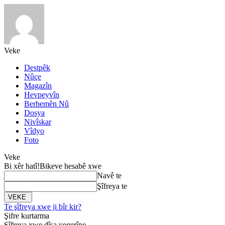
Veke
Destpêk
Nûçe
Magazîn
Hevpeyvîn
Berhemên Nû
Dosya
Nivîskar
Vîdyo
Foto
Veke
Bi xêr hatî!
Bikeve hesabê xwe
Navê te
Şîfreya te
Te şîfreya xwe ji bîr kir?
Şifre kurtarma
Şîfreya xwe dîsa vegerîne