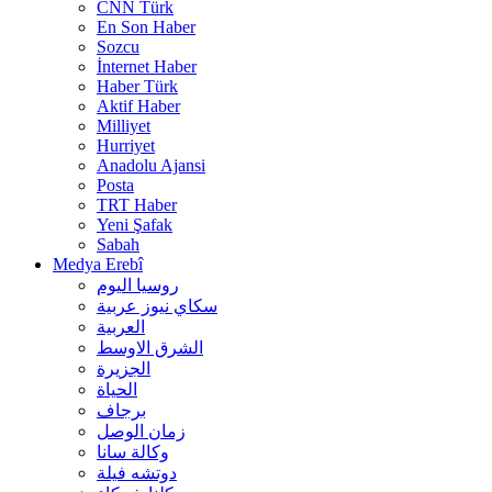
CNN Türk
En Son Haber
Sozcu
İnternet Haber
Haber Türk
Aktif Haber
Milliyet
Hurriyet
Anadolu Ajansi
Posta
TRT Haber
Yeni Şafak
Sabah
Medya Erebî
روسیا الیوم
سكاي نيوز عربية
العربية
الشرق الاوسط
الجزيرة
الحیاة
برجاف
زمان الوصل
وکالة سانا
دوتشه فیلة