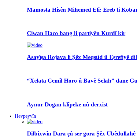
Mamosta Hisên Mihemed Elî: Ereb li Koban
Ciwan Haco bang li partiyên Kurdî kir
Asayîşa Rojava li Şêx Meqsûd û Eşrefiyê di
“Xelata Cemîl Horo û Bavê Selah” dane Gu
Aynur Dogan klîpeke nû derxist
Hevpeyvîn
Dilbixwîn Dara çû ser gora Şêx Ubêdullahê