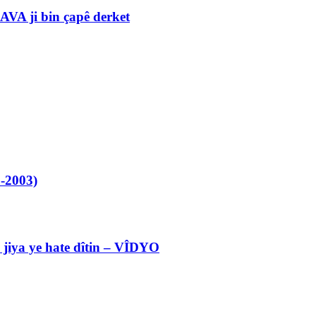
VA ji bin çapê derket
-2003)
l jiya ye hate dîtin – VÎDYO