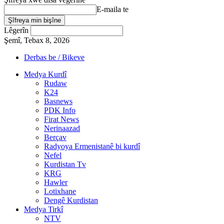
E-maila te
Lêgerîn
Şemî, Tebax 8, 2026
Derbas be / Bikeve
Medya Kurdî
Rudaw
K24
Basnews
PDK Info
Firat News
Nerinaazad
Berçav
Radyoya Ermenistanê bi kurdî
Nefel
Kurdistan Tv
KRG
Hawler
Lotixhane
Dengê Kurdistan
Medya Tirkî
NTV