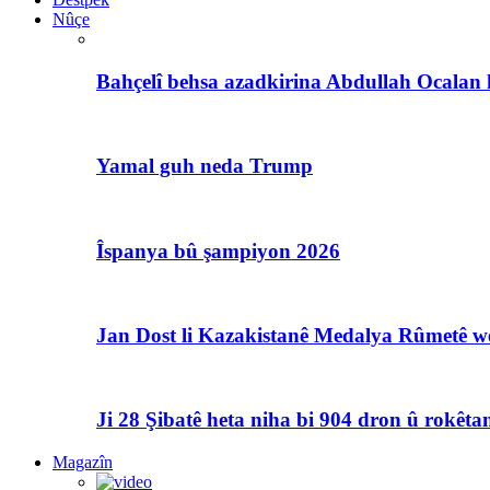
Nûçe
Bahçelî behsa azadkirina Abdullah Ocalan 
Yamal guh neda Trump
Îspanya bû şampiyon 2026
Jan Dost li Kazakistanê Medalya Rûmetê we
Ji 28 Şibatê heta niha bi 904 dron û rokêtan
Magazîn