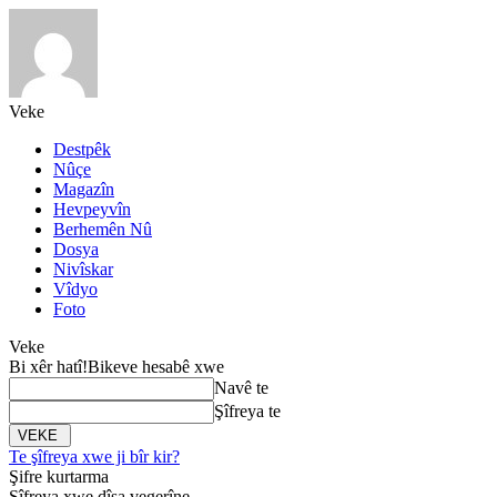
Veke
Destpêk
Nûçe
Magazîn
Hevpeyvîn
Berhemên Nû
Dosya
Nivîskar
Vîdyo
Foto
Veke
Bi xêr hatî!
Bikeve hesabê xwe
Navê te
Şîfreya te
Te şîfreya xwe ji bîr kir?
Şifre kurtarma
Şîfreya xwe dîsa vegerîne