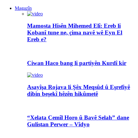
Magazîn
Mamosta Hisên Mihemed Elî: Ereb li
Kobanî tune ne, çima navê wê Eyn El
Ereb e?
Ciwan Haco bang li partiyên Kurdî kir
Asayîşa Rojava li Şêx Meqsûd û Eşrefiyê
dibin beşekî hêzên hikûmetê
“Xelata Cemîl Horo û Bavê Selah” dane
Gulistan Perwer – Vîdyo