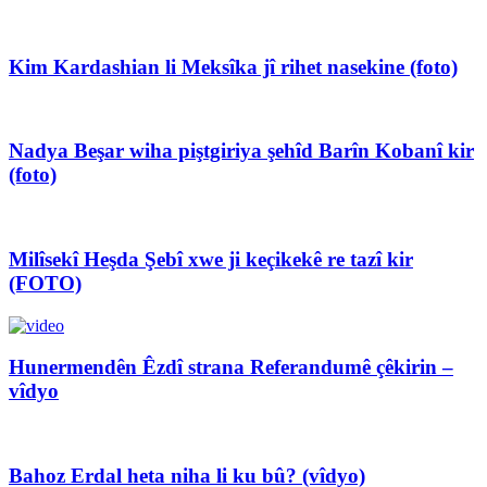
Kim Kardashian li Meksîka jî rihet nasekine (foto)
Nadya Beşar wiha piştgiriya şehîd Barîn Kobanî kir
(foto)
Milîsekî Heşda Şebî xwe ji keçikekê re tazî kir
(FOTO)
Hunermendên Êzdî strana Referandumê çêkirin –
vîdyo
Bahoz Erdal heta niha li ku bû? (vîdyo)