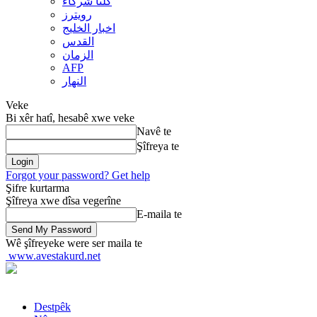
کلنا شرکاء
رويترز
اخبار الخلیج
القدس
الزمان
AFP
النهار
Veke
Bi xêr hatî, hesabê xwe veke
Navê te
Şîfreya te
Forgot your password? Get help
Şifre kurtarma
Şîfreya xwe dîsa vegerîne
E-maila te
Wê şîfreyeke were ser maila te
www.avestakurd.net
Destpêk