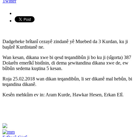
Twitter
Dadgeheke brîtanî cezayê zindanê yê Muebed da 3 Kurdan, ku ji
başûrê Kurdistanê ne.
Wan kesan, dikana xwe bi qesd teqandibûn ji bo ku ji (sîgorta) 387
Dolarên emerîkî bistînin, di dema şewitandina dikana xwe de, ew
bûbûn sedema kuştina 5 kesan.
Roja 25.02.2018 wan dikan teqandibûn, li ser dikanê mal hebûn, bi
teqandina dikanê.
Kesên mehkûm ev in: Aram Kurde, Hawkar Hesen, Erkan Elî.