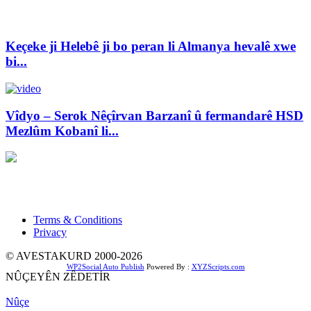
Keçeke ji Helebê ji bo peran li Almanya hevalê xwe
bi...
Vîdyo – Serok Nêçîrvan Barzanî û fermandarê HSD
Mezlûm Kobanî li...
Xwedî û Sernivîser: Dilbixwîn Dara
Pêwendiya ligel me:
info@avestakurd.net
Terms & Conditions
Privacy
© AVESTAKURD 2000-2026
WP2Social Auto Publish
Powered By :
XYZScripts.com
NÛÇEYÊN ZÊDETİR
Nûçe