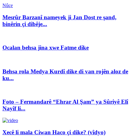
Nûçe
Mesrûr Barzanî nameyek ji Jan Dost re şand,
binêrin çi dibêje...
Ocalan behsa jina xwe Fatme dike
Behsa rola Medya Kurdî dike di van rojên aloz de
ku...
Foto – Fermandarê “Ehrar Al Şam” ya Sûriyê Elî
Nayîf li...
Xecê li mala Ciwan Haco çi dike? (vîdyo)