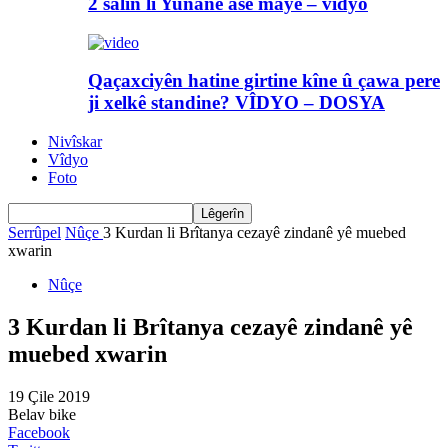
2 salin li Yunanê asê maye – vîdyo
Qaçaxciyên hatine girtine kîne û çawa pere
ji xelkê standine? VÎDYO – DOSYA
Nivîskar
Vîdyo
Foto
Serrûpel
Nûçe
3 Kurdan li Brîtanya cezayê zindanê yê muebed
xwarin
Nûçe
3 Kurdan li Brîtanya cezayê zindanê yê
muebed xwarin
19 Çile 2019
Belav bike
Facebook