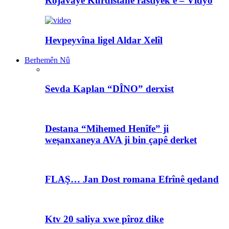
Rojavayê Kurdistanê rastiyek e – Vîdyo
Hevpeyvîna ligel Aldar Xelîl
Berhemên Nû
Sevda Kaplan “DÎNO” derxist
Destana “Mihemed Henîfe” ji
weşanxaneya AVA ji bin çapê derket
FLAŞ… Jan Dost romana Efrînê qedand
Ktv 20 saliya xwe pîroz dike