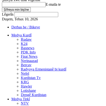
E-maila te
Lêgerîn
Duşem, Tebax 10, 2026
Derbas be / Bikeve
Medya Kurdî
Rudaw
K24
Basnews
PDK Info
Firat News
Nerinaazad
Berçav
Radyoya Ermenistanê bi kurdî
Nefel
Kurdistan Tv
KRG
Hawler
Lotixhane
Dengê Kurdistan
Medya Tirkî
NTV