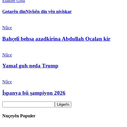
Edîtorê Giştî
Gotarên din
Nivîsên din yên nivîskar
Nûçe
Bahçelî behsa azadkirina Abdullah Ocalan kir
Nûçe
Yamal guh neda Trump
Nûçe
Îspanya bû şampiyon 2026
Nuçeyên Populer