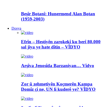
Beşîr Botanî: Hunermend Alan Botan
(1959-2003)
Dosya
Efrîn – Hestiyên zarokekî ku berî 80.000
sal jiya ye hate dîtin – VÎDYO
Arşîva Jenosîda Barzaniyan… Vîdyo
Zor û zehmetiyên Koçmerên Kampa
Domîz çi ne, UN li kuderê ye? VÎDYO