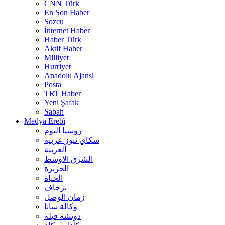
CNN Türk
En Son Haber
Sozcu
İnternet Haber
Haber Türk
Aktif Haber
Milliyet
Hurriyet
Anadolu Ajansi
Posta
TRT Haber
Yeni Şafak
Sabah
Medya Erebî
روسیا الیوم
سكاي نيوز عربية
العربية
الشرق الاوسط
الجزيرة
الحیاة
برجاف
زمان الوصل
وکالة سانا
دوتشه فیلة