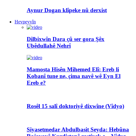
Aynur Dogan klîpeke nû derxist
Hevpeyvîn
Dilbixwîn Dara çû ser gora Şêx
Ubêdullahê Nehrî
Mamosta Hisên Mihemed Elî: Ereb li
Kobanî tune ne, çima navê wê Eyn El
Ereb e?
Rosêl 15 salî doktoriyê dixwîne (Vîdyo)
Siyasetmedar Abdulbasit Seyda: Hebûna