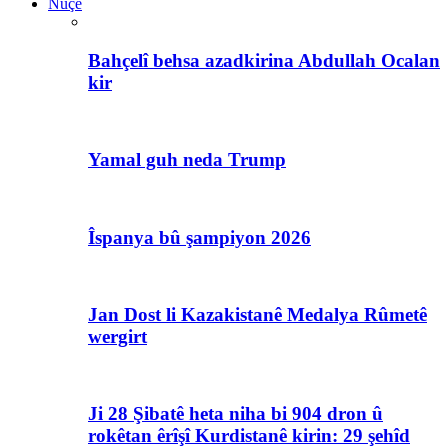
Nûçe
Bahçelî behsa azadkirina Abdullah Ocalan
kir
Yamal guh neda Trump
Îspanya bû şampiyon 2026
Jan Dost li Kazakistanê Medalya Rûmetê
wergirt
Ji 28 Şibatê heta niha bi 904 dron û
rokêtan êrîşî Kurdistanê kirin: 29 şehîd