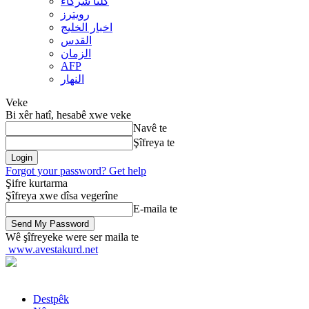
کلنا شرکاء
رويترز
اخبار الخلیج
القدس
الزمان
AFP
النهار
Veke
Bi xêr hatî, hesabê xwe veke
Navê te
Şîfreya te
Forgot your password? Get help
Şifre kurtarma
Şîfreya xwe dîsa vegerîne
E-maila te
Wê şîfreyeke were ser maila te
www.avestakurd.net
Destpêk