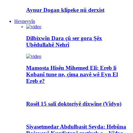
Aynur Dogan klîpeke nû derxist
Hevpeyvîn
Dilbixwîn Dara çû ser gora Şêx
Ubêdullahê Nehrî
Mamosta Hisên Mihemed Elî: Ereb li
Kobanî tune ne, çima navê wê Eyn El
Ereb e?
Rosêl 15 salî doktoriyê dixwîne (Vîdyo)
Siyasetmedar Abdulbasit Seyda: Hebûna