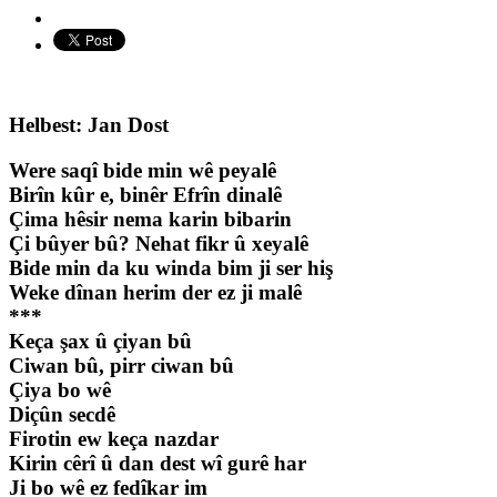
Helbest: Jan Dost
Were saqî bide min wê peyalê
Birîn kûr e, binêr Efrîn dinalê
Çima hêsir nema karin bibarin
Çi bûyer bû? Nehat fikr û xeyalê
Bide min da ku winda bim ji ser hiş
Weke dînan herim der ez ji malê
***
Keça şax û çiyan bû
Ciwan bû, pirr ciwan bû
Çiya bo wê
Diçûn secdê
Firotin ew keça nazdar
Kirin cêrî û dan dest wî gurê har
Ji bo wê ez fedîkar im