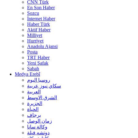
CNN Türk
En Son Haber
Sozcu
İnternet Haber
Haber Türk
Aktif Haber
Milliyet
Hurriyet
Anadolu Ajansi
Posta
TRT Haber
Yeni Şafak
Sabah
Medya Erebî
روسیا الیوم
سكاي نيوز عربية
العربية
الشرق الاوسط
الجزيرة
الحیاة
برجاف
زمان الوصل
وکالة سانا
دوتشه فیلة