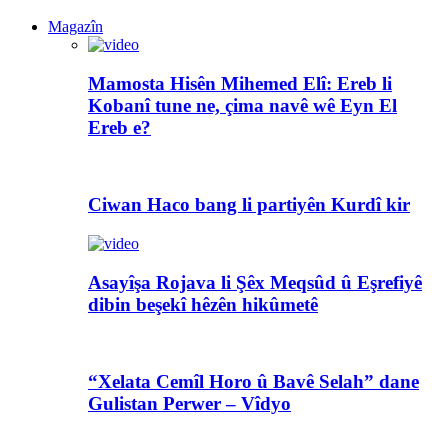
Magazîn
Mamosta Hisên Mihemed Elî: Ereb li
Kobanî tune ne, çima navê wê Eyn El
Ereb e?
Ciwan Haco bang li partiyên Kurdî kir
Asayîşa Rojava li Şêx Meqsûd û Eşrefiyê
dibin beşekî hêzên hikûmetê
“Xelata Cemîl Horo û Bavê Selah” dane
Gulistan Perwer – Vîdyo