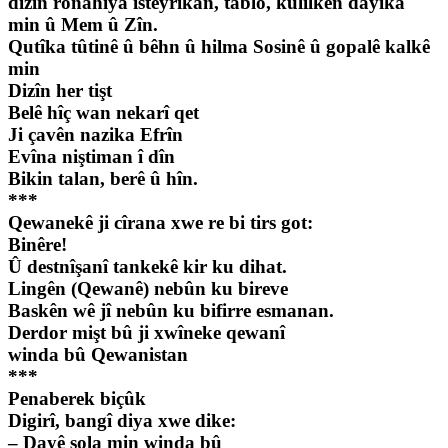
dizîn ronahiya isteyrikan, tablo, kulîlkên dayika
min û Mem û Zîn.
Qutîka tûtinê û bêhn û hilma Sosinê û gopalê kalkê
min
Dizîn her tişt
Belê hîç wan nekarî qet
Ji çavên nazika Efrîn
Evîna niştiman î dîn
Bikin talan, berê û hîn.
***
Qewanekê ji cîrana xwe re bi tirs got:
Binêre!
Û destnîşanî tankekê kir ku dihat.
Lingên (Qewanê) nebûn ku bireve
Baskên wê jî nebûn ku bifirre esmanan.
Derdor mişt bû ji xwîneke qewanî
winda bû Qewanistan
***
Penaberek biçûk
Digirî, bangî diya xwe dike:
– Dayê sola min winda bû