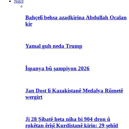
Nûçe
Bahçelî behsa azadkirina Abdullah Ocalan
kir
Yamal guh neda Trump
Îspanya bû şampiyon 2026
Jan Dost li Kazakistanê Medalya Rûmetê
wergirt
Ji 28 Şibatê heta niha bi 904 dron û
rokêtan êrîşî Kurdistanê kirin: 29 şehîd