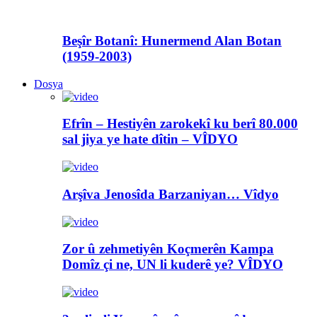
Beşîr Botanî: Hunermend Alan Botan
(1959-2003)
Dosya
Efrîn – Hestiyên zarokekî ku berî 80.000
sal jiya ye hate dîtin – VÎDYO
Arşîva Jenosîda Barzaniyan… Vîdyo
Zor û zehmetiyên Koçmerên Kampa
Domîz çi ne, UN li kuderê ye? VÎDYO