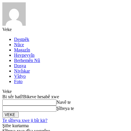
Veke
Destpêk
Nûçe
Magazîn
Hevpeyvîn
Berhemên Nû
Dosya
Nivîskar
Vîdyo
Foto
Veke
Bi xêr hatî!
Bikeve hesabê xwe
Navê te
Şîfreya te
Te şîfreya xwe ji bîr kir?
Şifre kurtarma
Şîfreya xwe dîsa vegerîne