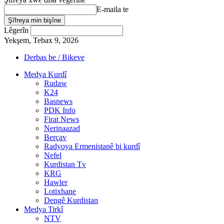
E-maila te
Lêgerîn
Yekşem, Tebax 9, 2026
Derbas be / Bikeve
Medya Kurdî
Rudaw
K24
Basnews
PDK Info
Firat News
Nerinaazad
Berçav
Radyoya Ermenistanê bi kurdî
Nefel
Kurdistan Tv
KRG
Hawler
Lotixhane
Dengê Kurdistan
Medya Tirkî
NTV