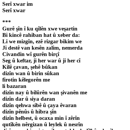
Serî xwar im
Serî xwar
***
Gurê şîn î ku qîlên xwe veşartin
Bi kincê rahiban hat û xeber da:
Li we mizgîn, ezê rizgar bikim we
Ji destê van kesên zalim, nemerda
Civandin wî gurên birçî
Seg û keftar, ji her war û ji her cî
Kilê çavan, şehê bûkan
dizîn wan û birin sûkan
firotin kêlegorên me
li bazaran
dizîn nay û bilûrên wan şivanên me
dizîn dar û siya daran
dizîn qehwa sibê û çaya êvaran
dizîn pênûs û hibra şîn
dizîn helbest, û ocaxa min î zêrîn
qutîkên nêrgizan û leylek û nesrîn