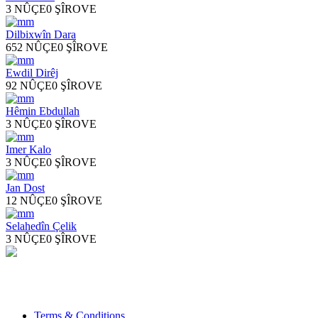
3 NÛÇE
0 ŞÎROVE
Dilbixwîn Dara
652 NÛÇE
0 ŞÎROVE
Ewdil Dirêj
92 NÛÇE
0 ŞÎROVE
Hêmin Ebdullah
3 NÛÇE
0 ŞÎROVE
Imer Kalo
3 NÛÇE
0 ŞÎROVE
Jan Dost
12 NÛÇE
0 ŞÎROVE
Selahedîn Çelik
3 NÛÇE
0 ŞÎROVE
Xwedî û Sernivîser: Dilbixwîn Dara
Pêwendiya ligel me:
info@avestakurd.net
Terms & Conditions