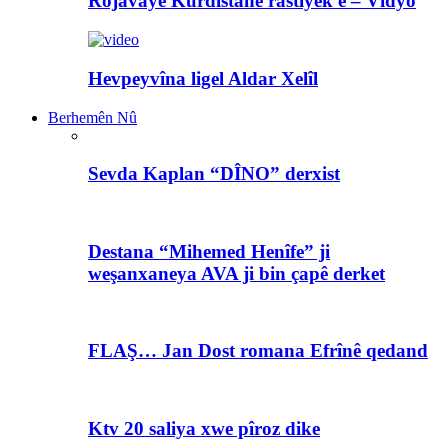
Rojavayê Kurdistanê rastiyek e – Vîdyo
Hevpeyvîna ligel Aldar Xelîl
Berhemên Nû
Sevda Kaplan “DÎNO” derxist
Destana “Mihemed Henîfe” ji
weşanxaneya AVA ji bin çapê derket
FLAŞ… Jan Dost romana Efrînê qedand
Ktv 20 saliya xwe pîroz dike