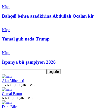
Nûçe
Bahçelî behsa azadkirina Abdullah Ocalan kir
Nûçe
Yamal guh neda Trump
Nûçe
Îspanya bû şampiyon 2026
Ako Mihemed
15 NÛÇE
0 ŞÎROVE
Cemal Batun
6 NÛÇE
0 ŞÎROVE
Dara Bilek