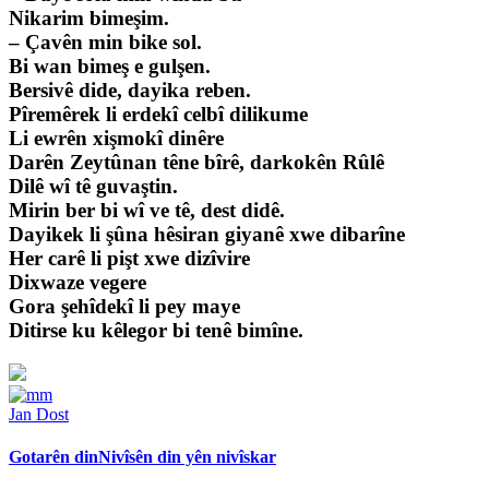
Nikarim bimeşim.
– Çavên min bike sol.
Bi wan bimeş e gulşen.
Bersivê dide, dayika reben.
Pîremêrek li erdekî celbî dilikume
Li ewrên xişmokî dinêre
Darên Zeytûnan têne bîrê, darkokên Rûlê
Dilê wî tê guvaştin.
Mirin ber bi wî ve tê, dest didê.
Dayikek li şûna hêsiran giyanê xwe dibarîne
Her carê li pişt xwe dizîvire
Dixwaze vegere
Gora şehîdekî li pey maye
Ditirse ku kêlegor bi tenê bimîne.
Jan Dost
Gotarên din
Nivîsên din yên nivîskar