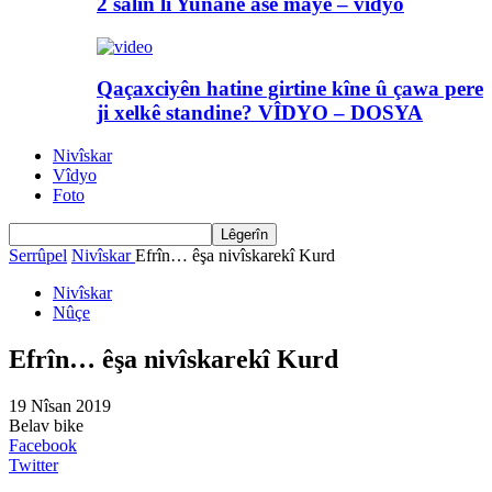
2 salin li Yunanê asê maye – vîdyo
Qaçaxciyên hatine girtine kîne û çawa pere
ji xelkê standine? VÎDYO – DOSYA
Nivîskar
Vîdyo
Foto
Serrûpel
Nivîskar
Efrîn… êşa nivîskarekî Kurd
Nivîskar
Nûçe
Efrîn… êşa nivîskarekî Kurd
19 Nîsan 2019
Belav bike
Facebook
Twitter