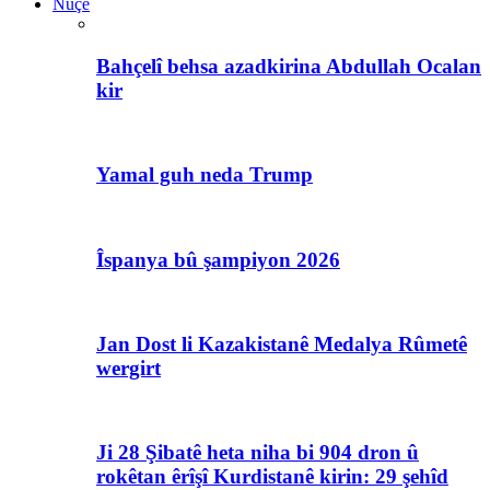
Nûçe
Bahçelî behsa azadkirina Abdullah Ocalan
kir
Yamal guh neda Trump
Îspanya bû şampiyon 2026
Jan Dost li Kazakistanê Medalya Rûmetê
wergirt
Ji 28 Şibatê heta niha bi 904 dron û
rokêtan êrîşî Kurdistanê kirin: 29 şehîd