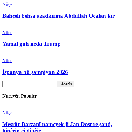
Nûçe
Bahçelî behsa azadkirina Abdullah Ocalan kir
Nûçe
Yamal guh neda Trump
Nûçe
Îspanya bû şampiyon 2026
Nuçeyên Populer
Nûçe
Mesrûr Barzanî nameyek ji Jan Dost re şand,
binêrin çi dibêje...