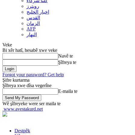
کلنا شرکاء
رويترز
اخبار الخلیج
القدس
الزمان
AFP
النهار
Veke
Bi xêr hatî, hesabê xwe veke
Navê te
Şîfreya te
Forgot your password? Get help
Şifre kurtarma
Şîfreya xwe dîsa vegerîne
E-maila te
Wê şîfreyeke were ser maila te
www.avestakurd.net
Destpêk