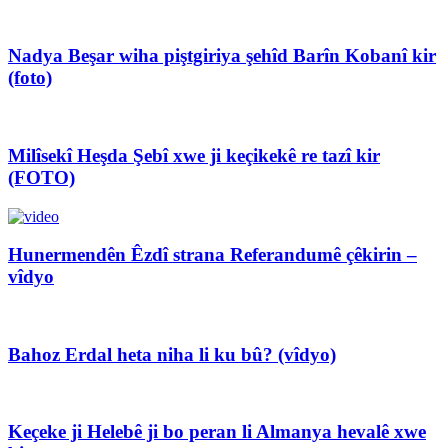
Nadya Beşar wiha piştgiriya şehîd Barîn Kobanî kir
(foto)
Milîsekî Heşda Şebî xwe ji keçikekê re tazî kir
(FOTO)
Hunermendên Êzdî strana Referandumê çêkirin –
vîdyo
Bahoz Erdal heta niha li ku bû? (vîdyo)
Keçeke ji Helebê ji bo peran li Almanya hevalê xwe