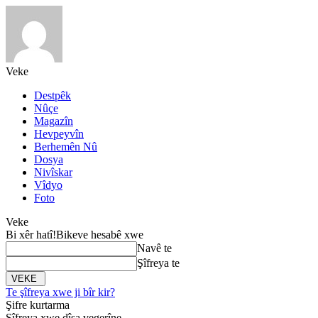
Veke
Destpêk
Nûçe
Magazîn
Hevpeyvîn
Berhemên Nû
Dosya
Nivîskar
Vîdyo
Foto
Veke
Bi xêr hatî!
Bikeve hesabê xwe
Navê te
Şîfreya te
Te şîfreya xwe ji bîr kir?
Şifre kurtarma
Şîfreya xwe dîsa vegerîne