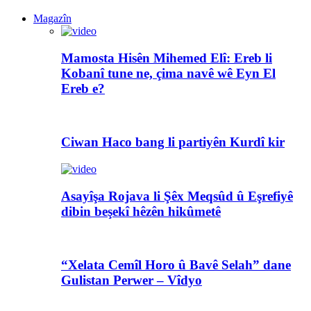
Magazîn
Mamosta Hisên Mihemed Elî: Ereb li
Kobanî tune ne, çima navê wê Eyn El
Ereb e?
Ciwan Haco bang li partiyên Kurdî kir
Asayîşa Rojava li Şêx Meqsûd û Eşrefiyê
dibin beşekî hêzên hikûmetê
“Xelata Cemîl Horo û Bavê Selah” dane
Gulistan Perwer – Vîdyo