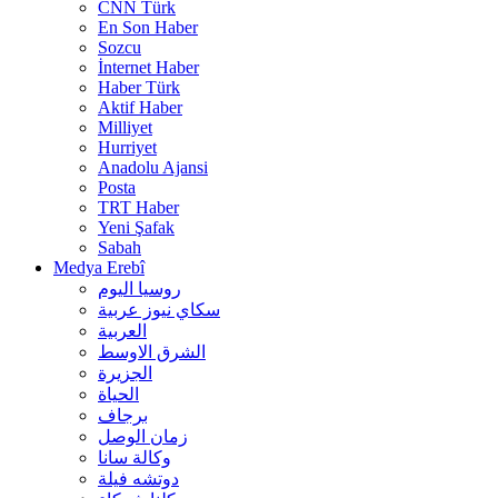
CNN Türk
En Son Haber
Sozcu
İnternet Haber
Haber Türk
Aktif Haber
Milliyet
Hurriyet
Anadolu Ajansi
Posta
TRT Haber
Yeni Şafak
Sabah
Medya Erebî
روسیا الیوم
سكاي نيوز عربية
العربية
الشرق الاوسط
الجزيرة
الحیاة
برجاف
زمان الوصل
وکالة سانا
دوتشه فیلة