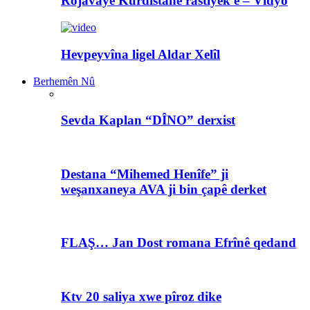
Rojavayê Kurdistanê rastiyek e – Vîdyo
Hevpeyvîna ligel Aldar Xelîl
Berhemên Nû
Sevda Kaplan “DÎNO” derxist
Destana “Mihemed Henîfe” ji
weşanxaneya AVA ji bin çapê derket
FLAŞ… Jan Dost romana Efrînê qedand
Ktv 20 saliya xwe pîroz dike