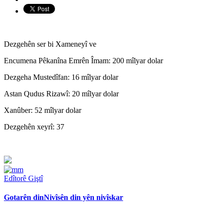
Dezgehên ser bi Xameneyî ve
Encumena Pêkanîna Emrên Îmam: 200 mîlyar dolar
Dezgeha Mustedîfan: 16 mîlyar dolar
Astan Qudus Rizawî: 20 mîlyar dolar
Xanûber: 52 mîlyar dolar
Dezgehên xeyrî: 37
Edîtorê Giştî
Gotarên din
Nivîsên din yên nivîskar