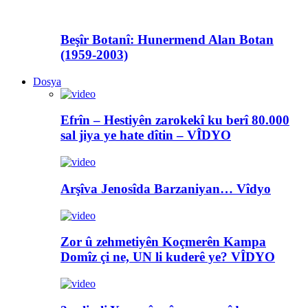
Beşîr Botanî: Hunermend Alan Botan
(1959-2003)
Dosya
Efrîn – Hestiyên zarokekî ku berî 80.000
sal jiya ye hate dîtin – VÎDYO
Arşîva Jenosîda Barzaniyan… Vîdyo
Zor û zehmetiyên Koçmerên Kampa
Domîz çi ne, UN li kuderê ye? VÎDYO