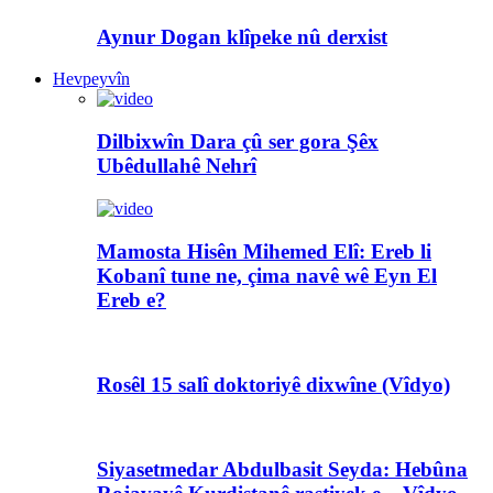
Aynur Dogan klîpeke nû derxist
Hevpeyvîn
Dilbixwîn Dara çû ser gora Şêx
Ubêdullahê Nehrî
Mamosta Hisên Mihemed Elî: Ereb li
Kobanî tune ne, çima navê wê Eyn El
Ereb e?
Rosêl 15 salî doktoriyê dixwîne (Vîdyo)
Siyasetmedar Abdulbasit Seyda: Hebûna