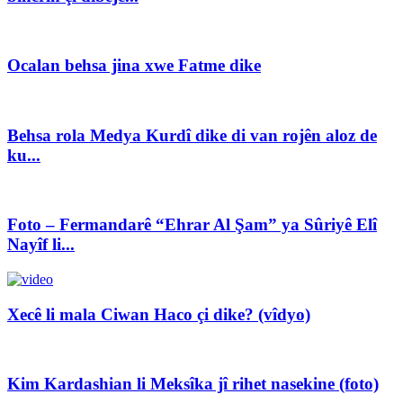
Ocalan behsa jina xwe Fatme dike
Behsa rola Medya Kurdî dike di van rojên aloz de
ku...
Foto – Fermandarê “Ehrar Al Şam” ya Sûriyê Elî
Nayîf li...
Xecê li mala Ciwan Haco çi dike? (vîdyo)
Kim Kardashian li Meksîka jî rihet nasekine (foto)