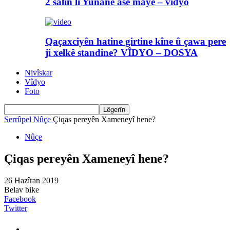
2 salin li Yunanê asê maye – vîdyo
Qaçaxciyên hatine girtine kîne û çawa pere
ji xelkê standine? VÎDYO – DOSYA
Nivîskar
Vîdyo
Foto
Serrûpel
Nûçe
Çiqas pereyên Xameneyî hene?
Nûçe
Çiqas pereyên Xameneyî hene?
26 Hazîran 2019
Belav bike
Facebook
Twitter