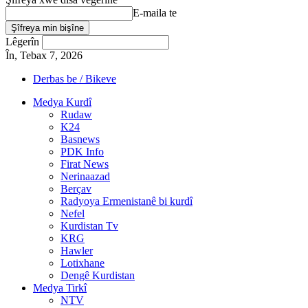
E-maila te
Lêgerîn
În, Tebax 7, 2026
Derbas be / Bikeve
Medya Kurdî
Rudaw
K24
Basnews
PDK Info
Firat News
Nerinaazad
Berçav
Radyoya Ermenistanê bi kurdî
Nefel
Kurdistan Tv
KRG
Hawler
Lotixhane
Dengê Kurdistan
Medya Tirkî
NTV