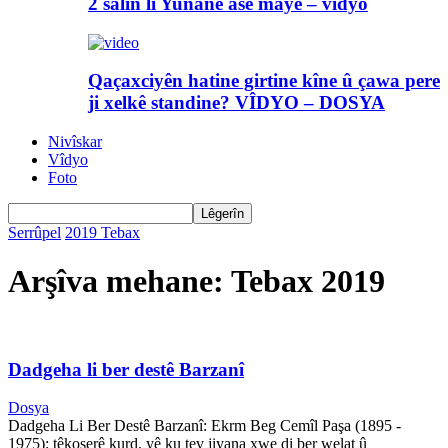
2 salin li Yunanê asê maye – vîdyo
Qaçaxciyên hatine girtine kîne û çawa pere
ji xelkê standine? VÎDYO – DOSYA
Nivîskar
Vîdyo
Foto
Serrûpel
2019
Tebax
Arşîva mehane: Tebax 2019
Dadgeha li ber destê Barzanî
Dosya
Dadgeha Li Ber Destê Barzanî: Ekrm Beg Cemîl Paşa (1895 -
1975): têkoşerê kurd, yê ku tev jiyana xwe di ber welat û