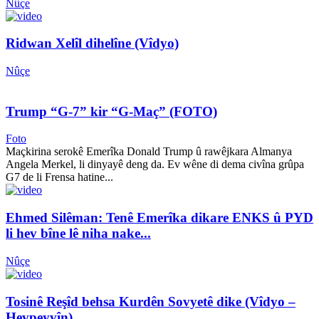
Nûçe
Ridwan Xelîl dihelîne (Vîdyo)
Nûçe
Trump “G-7” kir “G-Maç” (FOTO)
Foto
Maçkirina serokê Emerîka Donald Trump û rawêjkara Almanya
Angela Merkel, li dinyayê deng da. Ev wêne di dema civîna grûpa
G7 de li Frensa hatine...
Ehmed Silêman: Tenê Emerîka dikare ENKS û PYD
li hev bîne lê niha nake...
Nûçe
Tosinê Reşîd behsa Kurdên Sovyetê dike (Vîdyo –
Hevpeyvîn)