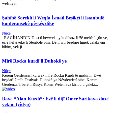
welatiyên...
Şahînê Soreklî li Weqfa Îsmaîl Beşikçî li Istanbulê
konferansekê pêşkêş dike
Nûçe
RAGÎHANDIN Dost û hevwelatiyên dilsoz Ji 5ê mehê û şûn ve,
ez ê hefteyekê li Stenbolê bim. Dê li wir beşdare hinek çalakiyan
bibim, yek ji...
Mîrê Rocka kurdî li Duhokê ye
Nûçe
Kerem Gerdenzerî ku wek mîrê Rocka Kurdî tê naskirin. Ewê
beşdarî 7 mîn Festîvala Duhokê ya Nêvdewletî bibe. Kerem
Gerdenzerî, berê li Rûsya Koma Weten ava kiribû û gelekî...
Bavê “Alan Kurdî”: Ezê li dijî Omer Sarikaya dozê
vekim (vîdyo)