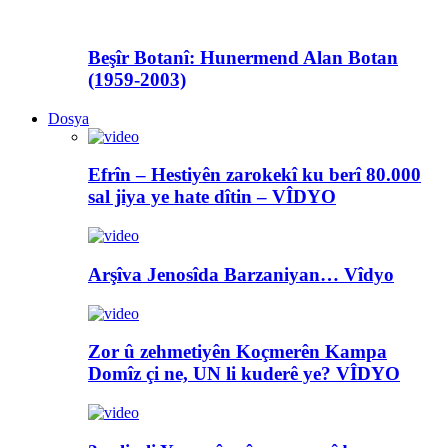
Beşîr Botanî: Hunermend Alan Botan
(1959-2003)
Dosya
Efrîn – Hestiyên zarokekî ku berî 80.000
sal jiya ye hate dîtin – VÎDYO
Arşîva Jenosîda Barzaniyan… Vîdyo
Zor û zehmetiyên Koçmerên Kampa
Domîz çi ne, UN li kuderê ye? VÎDYO