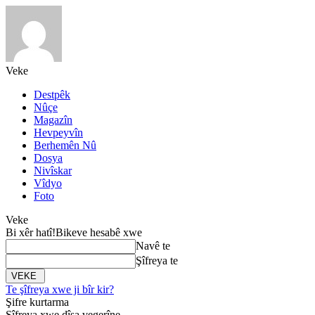
Veke
Destpêk
Nûçe
Magazîn
Hevpeyvîn
Berhemên Nû
Dosya
Nivîskar
Vîdyo
Foto
Veke
Bi xêr hatî!
Bikeve hesabê xwe
Navê te
Şîfreya te
Te şîfreya xwe ji bîr kir?
Şifre kurtarma
Şîfreya xwe dîsa vegerîne