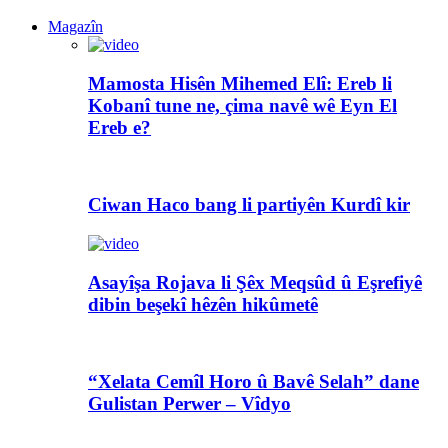
Magazîn
Mamosta Hisên Mihemed Elî: Ereb li
Kobanî tune ne, çima navê wê Eyn El
Ereb e?
Ciwan Haco bang li partiyên Kurdî kir
Asayîşa Rojava li Şêx Meqsûd û Eşrefiyê
dibin beşekî hêzên hikûmetê
“Xelata Cemîl Horo û Bavê Selah” dane
Gulistan Perwer – Vîdyo