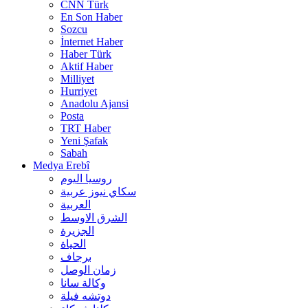
CNN Türk
En Son Haber
Sozcu
İnternet Haber
Haber Türk
Aktif Haber
Milliyet
Hurriyet
Anadolu Ajansi
Posta
TRT Haber
Yeni Şafak
Sabah
Medya Erebî
روسیا الیوم
سكاي نيوز عربية
العربية
الشرق الاوسط
الجزيرة
الحیاة
برجاف
زمان الوصل
وکالة سانا
دوتشه فیلة