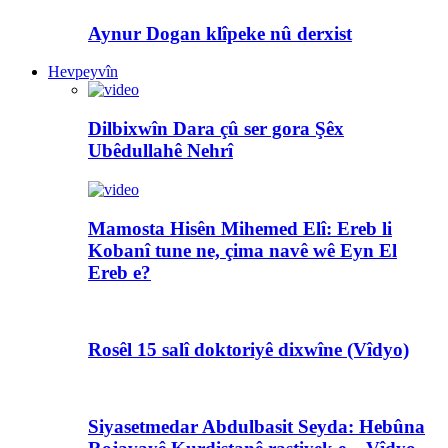
Aynur Dogan klîpeke nû derxist
Hevpeyvîn
Dilbixwîn Dara çû ser gora Şêx
Ubêdullahê Nehrî
Mamosta Hisên Mihemed Elî: Ereb li
Kobanî tune ne, çima navê wê Eyn El
Ereb e?
Rosêl 15 salî doktoriyê dixwîne (Vîdyo)
Siyasetmedar Abdulbasit Seyda: Hebûna