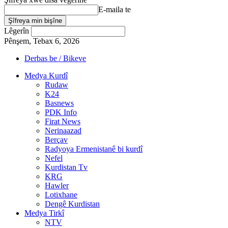
E-maila te
Lêgerîn
Pênşem, Tebax 6, 2026
Derbas be / Bikeve
Medya Kurdî
Rudaw
K24
Basnews
PDK Info
Firat News
Nerinaazad
Berçav
Radyoya Ermenistanê bi kurdî
Nefel
Kurdistan Tv
KRG
Hawler
Lotixhane
Dengê Kurdistan
Medya Tirkî
NTV