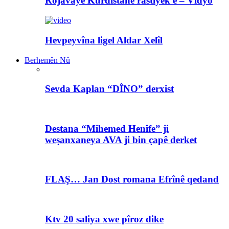
Rojavayê Kurdistanê rastiyek e – Vîdyo
Hevpeyvîna ligel Aldar Xelîl
Berhemên Nû
Sevda Kaplan “DÎNO” derxist
Destana “Mihemed Henîfe” ji
weşanxaneya AVA ji bin çapê derket
FLAŞ… Jan Dost romana Efrînê qedand
Ktv 20 saliya xwe pîroz dike