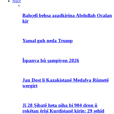
Nûçe
Bahçelî behsa azadkirina Abdullah Ocalan
kir
Yamal guh neda Trump
Îspanya bû şampiyon 2026
Jan Dost li Kazakistanê Medalya Rûmetê
wergirt
Ji 28 Şibatê heta niha bi 904 dron û
rokêtan êrîşî Kurdistanê kirin: 29 şehîd