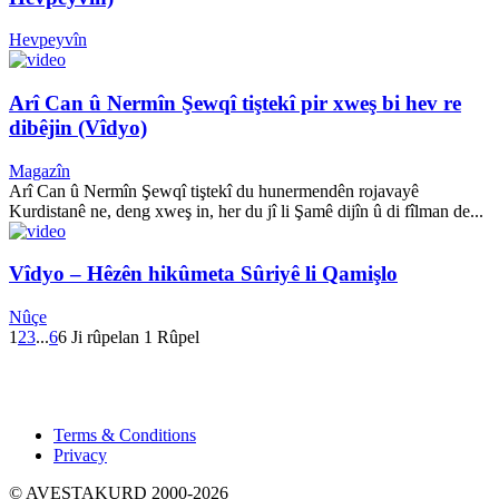
Hevpeyvîn
Arî Can û Nermîn Şewqî tiştekî pir xweş bi hev re
dibêjin (Vîdyo)
Magazîn
Arî Can û Nermîn Şewqî tiştekî du hunermendên rojavayê
Kurdistanê ne, deng xweş in, her du jî li Şamê dijîn û di fîlman de...
Vîdyo – Hêzên hikûmeta Sûriyê li Qamişlo
Nûçe
1
2
3
...
6
6 Ji rûpelan 1 Rûpel
Xwedî û Sernivîser: Dilbixwîn Dara
Pêwendiya ligel me:
info@avestakurd.net
Terms & Conditions
Privacy
© AVESTAKURD 2000-2026