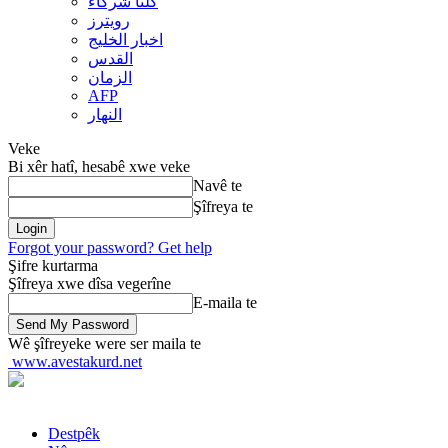
کلنا شرکاء
رويترز
اخبار الخلیج
القدس
الزمان
AFP
النهار
Veke
Bi xêr hatî, hesabê xwe veke
Navê te
Şîfreya te
Forgot your password? Get help
Şifre kurtarma
Şîfreya xwe dîsa vegerîne
E-maila te
Wê şîfreyeke were ser maila te
www.avestakurd.net
Destpêk