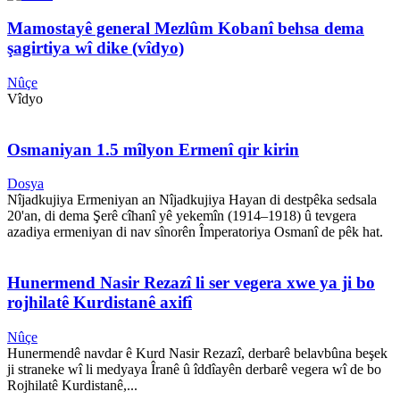
Mamostayê general Mezlûm Kobanî behsa dema
şagirtiya wî dike (vîdyo)
Nûçe
Vîdyo
Osmaniyan 1.5 mîlyon Ermenî qir kirin
Dosya
Nîjadkujiya Ermeniyan an Nîjadkujiya Hayan di destpêka sedsala
20'an, di dema Şerê cîhanî yê yekemîn (1914–1918) û tevgera
azadiya ermeniyan di nav sînorên Împeratoriya Osmanî de pêk hat.
Hunermend Nasir Rezazî li ser vegera xwe ya ji bo
rojhilatê Kurdistanê axifî
Nûçe
Hunermendê navdar ê Kurd Nasir Rezazî, derbarê belavbûna beşek
ji straneke wî li medyaya Îranê û îddîayên derbarê vegera wî de bo
Rojhilatê Kurdistanê,...