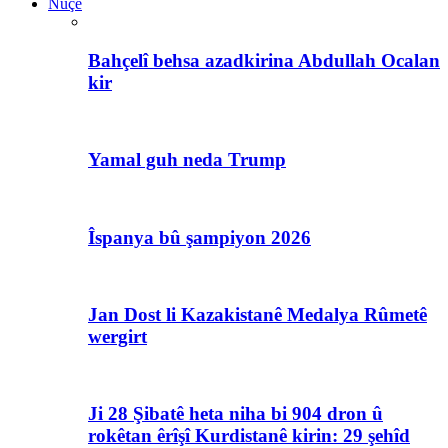
Nûçe
Bahçelî behsa azadkirina Abdullah Ocalan
kir
Yamal guh neda Trump
Îspanya bû şampiyon 2026
Jan Dost li Kazakistanê Medalya Rûmetê
wergirt
Ji 28 Şibatê heta niha bi 904 dron û
rokêtan êrîşî Kurdistanê kirin: 29 şehîd