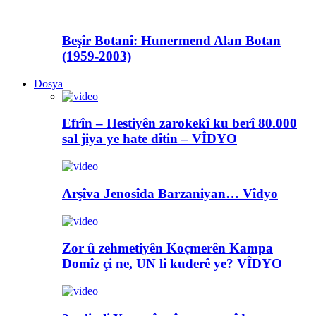
Beşîr Botanî: Hunermend Alan Botan
(1959-2003)
Dosya
Efrîn – Hestiyên zarokekî ku berî 80.000
sal jiya ye hate dîtin – VÎDYO
Arşîva Jenosîda Barzaniyan… Vîdyo
Zor û zehmetiyên Koçmerên Kampa
Domîz çi ne, UN li kuderê ye? VÎDYO