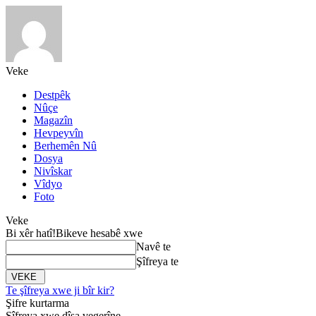
Veke
Destpêk
Nûçe
Magazîn
Hevpeyvîn
Berhemên Nû
Dosya
Nivîskar
Vîdyo
Foto
Veke
Bi xêr hatî!
Bikeve hesabê xwe
Navê te
Şîfreya te
Te şîfreya xwe ji bîr kir?
Şifre kurtarma
Şîfreya xwe dîsa vegerîne