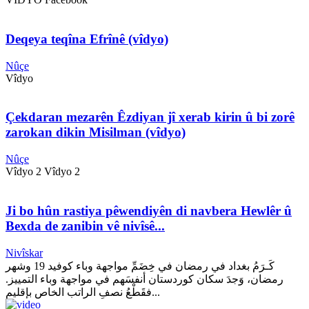
Deqeya teqîna Efrînê (vîdyo)
Nûçe
Vîdyo
Çekdaran mezarên Êzdiyan jî xerab kirin û bi zorê
zarokan dikin Misilman (vîdyo)
Nûçe
Vîdyo 2 Vîdyo 2
Ji bo hûn rastiya pêwendiyên di navbera Hewlêr û
Bexda de zanibin vê nivîsê...
Nivîskar
كَـرَمُ بغداد في رمضان في خِضَمِّ مواجهة وباء كوفيد 19 وشهر
رمضان، وَجدَ سكان كوردستان أنفسَهم في مواجهة وباء التمييز.
فقَطْعُ نصفِ الراتب الخاص بإقليم...