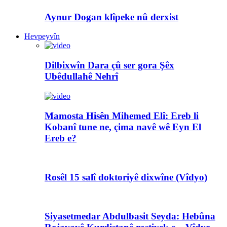
Aynur Dogan klîpeke nû derxist
Hevpeyvîn
Dilbixwîn Dara çû ser gora Şêx
Ubêdullahê Nehrî
Mamosta Hisên Mihemed Elî: Ereb li
Kobanî tune ne, çima navê wê Eyn El
Ereb e?
Rosêl 15 salî doktoriyê dixwîne (Vîdyo)
Siyasetmedar Abdulbasit Seyda: Hebûna