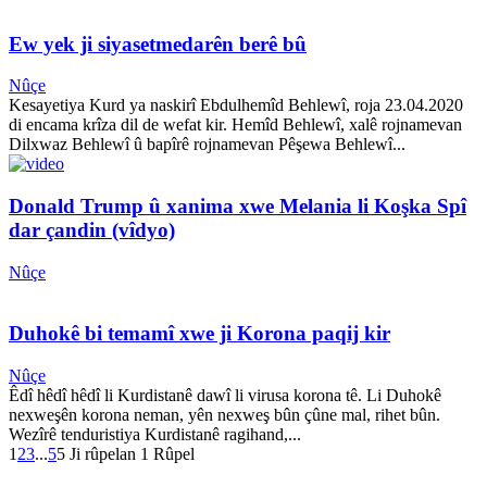
Ew yek ji siyasetmedarên berê bû
Nûçe
Kesayetiya Kurd ya naskirî Ebdulhemîd Behlewî, roja 23.04.2020
di encama krîza dil de wefat kir. Hemîd Behlewî, xalê rojnamevan
Dilxwaz Behlewî û bapîrê rojnamevan Pêşewa Behlewî...
Donald Trump û xanima xwe Melania li Koşka Spî
dar çandin (vîdyo)
Nûçe
Duhokê bi temamî xwe ji Korona paqij kir
Nûçe
Êdî hêdî hêdî li Kurdistanê dawî li virusa korona tê. Li Duhokê
nexweşên korona neman, yên nexweş bûn çûne mal, rihet bûn.
Wezîrê tenduristiya Kurdistanê ragihand,...
1
2
3
...
5
5 Ji rûpelan 1 Rûpel