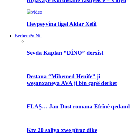
Rojavayê Kurdistanê rastiyek e – Vîdyo
Hevpeyvîna ligel Aldar Xelîl
Berhemên Nû
Sevda Kaplan “DÎNO” derxist
Destana “Mihemed Henîfe” ji
weşanxaneya AVA ji bin çapê derket
FLAŞ… Jan Dost romana Efrînê qedand
Ktv 20 saliya xwe pîroz dike