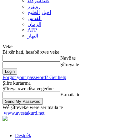
کلنا شرکاء
رويترز
اخبار الخلیج
القدس
الزمان
AFP
النهار
Veke
Bi xêr hatî, hesabê xwe veke
Navê te
Şîfreya te
Forgot your password? Get help
Şifre kurtarma
Şîfreya xwe dîsa vegerîne
E-maila te
Wê şîfreyeke were ser maila te
www.avestakurd.net
Destpêk