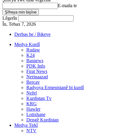
E-maila te
Lêgerîn
În, Tebax 7, 2026
Derbas be / Bikeve
Medya Kurdî
Rudaw
K24
Basnews
PDK Info
Firat News
Nerinaazad
Berçav
Radyoya Ermenistanê bi kurdî
Nefel
Kurdistan Tv
KRG
Hawler
Lotixhane
Dengê Kurdistan
Medya Tirkî
NTV