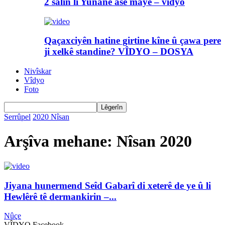
2 salin li Yunanê asê maye – vîdyo
Qaçaxciyên hatine girtine kîne û çawa pere
ji xelkê standine? VÎDYO – DOSYA
Nivîskar
Vîdyo
Foto
Serrûpel
2020
Nîsan
Arşîva mehane: Nîsan 2020
Jiyana hunermend Seîd Gabarî di xeterê de ye û li
Hewlêrê tê dermankirin –...
Nûçe
VÎDYO Facebook