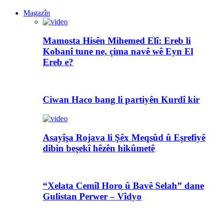
Magazîn
Mamosta Hisên Mihemed Elî: Ereb li
Kobanî tune ne, çima navê wê Eyn El
Ereb e?
Ciwan Haco bang li partiyên Kurdî kir
Asayîşa Rojava li Şêx Meqsûd û Eşrefiyê
dibin beşekî hêzên hikûmetê
“Xelata Cemîl Horo û Bavê Selah” dane
Gulistan Perwer – Vîdyo