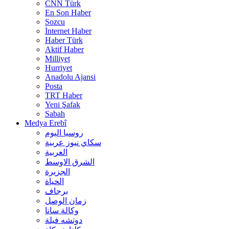
CNN Türk
En Son Haber
Sozcu
İnternet Haber
Haber Türk
Aktif Haber
Milliyet
Hurriyet
Anadolu Ajansi
Posta
TRT Haber
Yeni Şafak
Sabah
Medya Erebî
روسیا الیوم
سكاي نيوز عربية
العربية
الشرق الاوسط
الجزيرة
الحیاة
برجاف
زمان الوصل
وکالة سانا
دوتشه فیلة