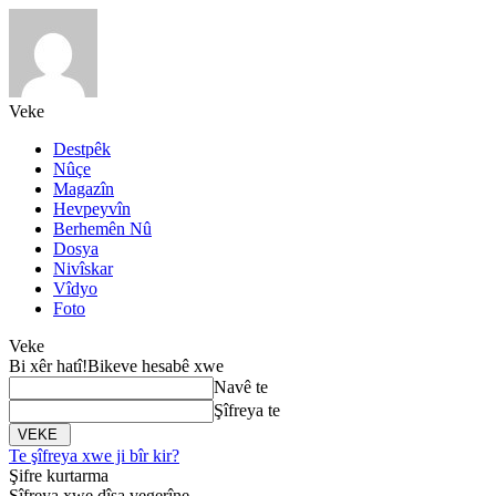
Veke
Destpêk
Nûçe
Magazîn
Hevpeyvîn
Berhemên Nû
Dosya
Nivîskar
Vîdyo
Foto
Veke
Bi xêr hatî!
Bikeve hesabê xwe
Navê te
Şîfreya te
Te şîfreya xwe ji bîr kir?
Şifre kurtarma
Şîfreya xwe dîsa vegerîne