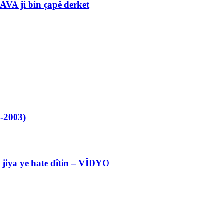
VA ji bin çapê derket
-2003)
l jiya ye hate dîtin – VÎDYO