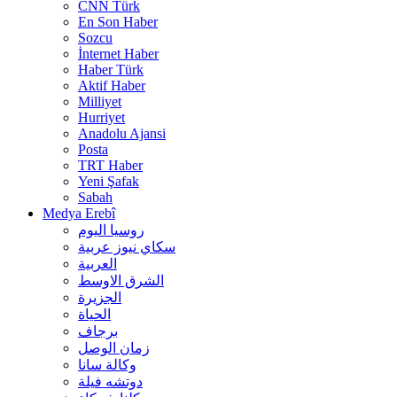
CNN Türk
En Son Haber
Sozcu
İnternet Haber
Haber Türk
Aktif Haber
Milliyet
Hurriyet
Anadolu Ajansi
Posta
TRT Haber
Yeni Şafak
Sabah
Medya Erebî
روسیا الیوم
سكاي نيوز عربية
العربية
الشرق الاوسط
الجزيرة
الحیاة
برجاف
زمان الوصل
وکالة سانا
دوتشه فیلة