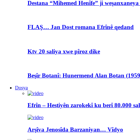
Destana “Mihemed Henîfe” ji weşanxaneya A
FLAŞ… Jan Dost romana Efrînê qedand
Ktv 20 saliya xwe pîroz dike
Beşîr Botanî: Hunermend Alan Botan (1959
Dosya
Efrîn – Hestiyên zarokekî ku berî 80.000 sa
Arşîva Jenosîda Barzaniyan… Vîdyo