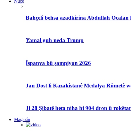
Nûçe
Bahçelî behsa azadkirina Abdullah Ocalan 
Yamal guh neda Trump
Îspanya bû şampiyon 2026
Jan Dost li Kazakistanê Medalya Rûmetê we
Ji 28 Şibatê heta niha bi 904 dron û rokêtan
Magazîn