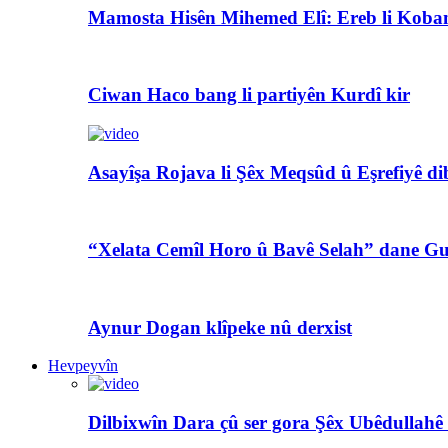
Mamosta Hisên Mihemed Elî: Ereb li Koban
Ciwan Haco bang li partiyên Kurdî kir
Asayîşa Rojava li Şêx Meqsûd û Eşrefiyê di
“Xelata Cemîl Horo û Bavê Selah” dane Gu
Aynur Dogan klîpeke nû derxist
Hevpeyvîn
Dilbixwîn Dara çû ser gora Şêx Ubêdullahê