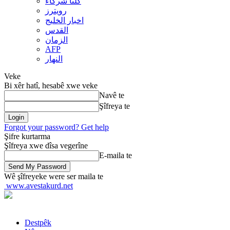
کلنا شرکاء
رويترز
اخبار الخلیج
القدس
الزمان
AFP
النهار
Veke
Bi xêr hatî, hesabê xwe veke
Navê te
Şîfreya te
Forgot your password? Get help
Şifre kurtarma
Şîfreya xwe dîsa vegerîne
E-maila te
Wê şîfreyeke were ser maila te
www.avestakurd.net
Destpêk