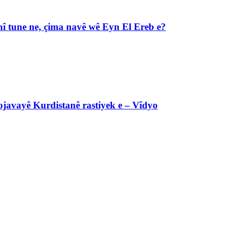
î tune ne, çima navê wê Eyn El Ereb e?
javayê Kurdistanê rastiyek e – Vîdyo