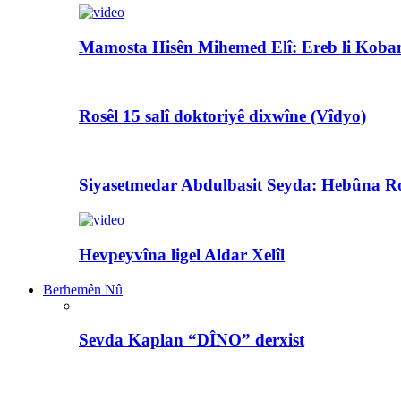
Mamosta Hisên Mihemed Elî: Ereb li Koban
Rosêl 15 salî doktoriyê dixwîne (Vîdyo)
Siyasetmedar Abdulbasit Seyda: Hebûna Ro
Hevpeyvîna ligel Aldar Xelîl
Berhemên Nû
Sevda Kaplan “DÎNO” derxist