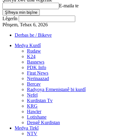
E-maila te
Lêgerîn
Pênşem, Tebax 6, 2026
Derbas be / Bikeve
Medya Kurdî
Rudaw
K24
Basnews
PDK Info
Firat News
Nerinaazad
Berçav
Radyoya Ermenistanê bi kurdî
Nefel
Kurdistan Tv
KRG
Hawler
Lotixhane
Dengê Kurdistan
Medya Tirkî
NTV