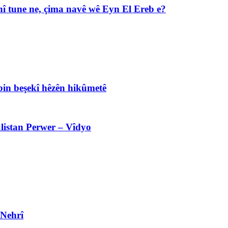
î tune ne, çima navê wê Eyn El Ereb e?
bin beşekî hêzên hikûmetê
listan Perwer – Vîdyo
 Nehrî