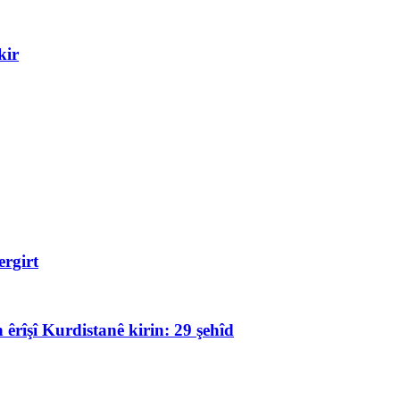
kir
rgirt
 êrîşî Kurdistanê kirin: 29 şehîd