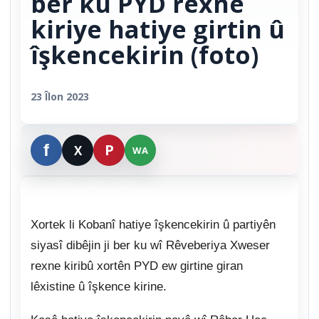
ber ku PYD rexne
kiriye hatiye girtin û
îşkencekirin (foto)
23 Îlon 2023
Xortek li Kobanî hatiye îşkencekirin û partiyên
siyasî dibêjin ji ber ku wî Rêveberiya Xweser
rexne kiribû xortên PYD ew girtine giran
lêxistine û îşkence kirine.