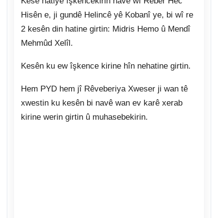
Kesê hatiye îşkencekirin navê wî Rêber Hec
Hisên e, ji gundê Helincê yê Kobanî ye, bi wî re
2 kesên din hatine girtin: Midris Hemo û Mendî
Mehmûd Xelîl.
Kesên ku ew îşkence kirine hîn nehatine girtin.
Hem PYD hem jî Rêveberiya Xweser ji wan tê
xwestin ku kesên bi navê wan ev karê xerab
kirine werin girtin û muhasebekirin.