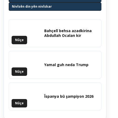
Nivîsên din yên nivîskar
Bahçelî behsa azadkirina
Abdullah Ocalan kir
Nûçe
Yamal guh neda Trump
Nûçe
Îspanya bû şampiyon 2026
Nûçe