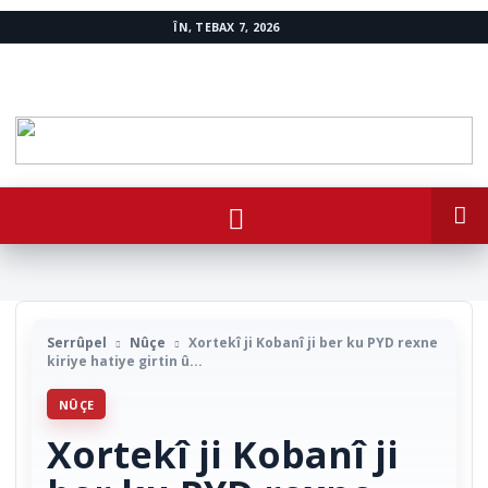
ÎN, TEBAX 7, 2026
www.avestakurd.net
Serrûpel
Nûçe
Xortekî ji Kobanî ji ber ku PYD rexne
kiriye hatiye girtin û...
NÛÇE
Xortekî ji Kobanî ji