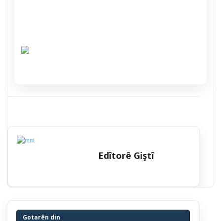
Edîtorê Giştî
Gotarên din