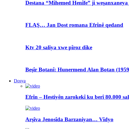
Destana “Mihemed Henîfe” ji weşanxaneya A
FLAŞ… Jan Dost romana Efrînê qedand
Ktv 20 saliya xwe pîroz dike
Beşîr Botanî: Hunermend Alan Botan (1959
Dosya
Efrîn – Hestiyên zarokekî ku berî 80.000 sa
Arşîva Jenosîda Barzaniyan… Vîdyo