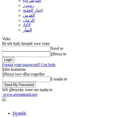
کلنا شرکاء
رويترز
اخبار الخلیج
القدس
الزمان
AFP
النهار
Veke
Bi xêr hatî, hesabê xwe veke
Navê te
Şîfreya te
Forgot your password? Get help
Şifre kurtarma
Şîfreya xwe dîsa vegerîne
E-maila te
Wê şîfreyeke were ser maila te
www.avestakurd.net
Destpêk