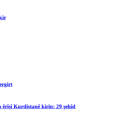
kir
rgirt
 êrîşî Kurdistanê kirin: 29 şehîd