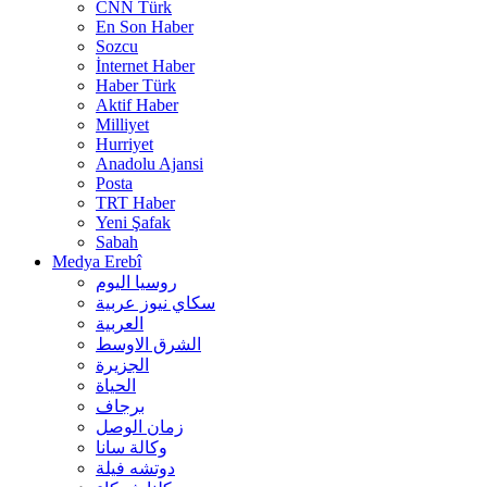
CNN Türk
En Son Haber
Sozcu
İnternet Haber
Haber Türk
Aktif Haber
Milliyet
Hurriyet
Anadolu Ajansi
Posta
TRT Haber
Yeni Şafak
Sabah
Medya Erebî
روسیا الیوم
سكاي نيوز عربية
العربية
الشرق الاوسط
الجزيرة
الحیاة
برجاف
زمان الوصل
وکالة سانا
دوتشه فیلة