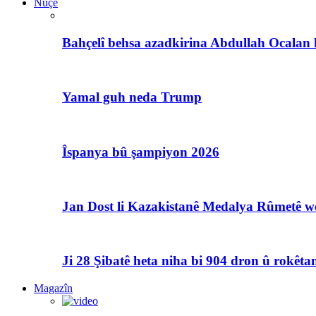
Nûçe
Bahçelî behsa azadkirina Abdullah Ocalan 
Yamal guh neda Trump
Îspanya bû şampiyon 2026
Jan Dost li Kazakistanê Medalya Rûmetê we
Ji 28 Şibatê heta niha bi 904 dron û rokêtan
Magazîn