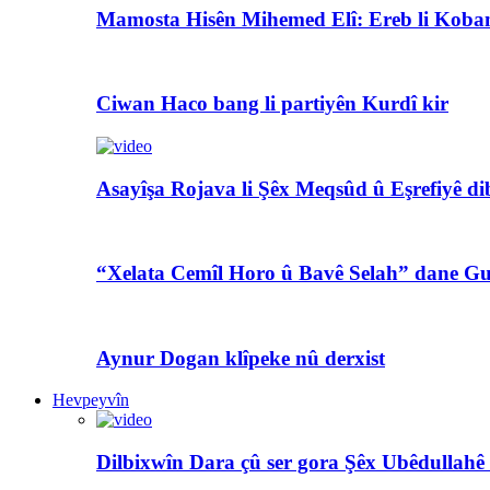
Mamosta Hisên Mihemed Elî: Ereb li Koban
Ciwan Haco bang li partiyên Kurdî kir
Asayîşa Rojava li Şêx Meqsûd û Eşrefiyê di
“Xelata Cemîl Horo û Bavê Selah” dane Gu
Aynur Dogan klîpeke nû derxist
Hevpeyvîn
Dilbixwîn Dara çû ser gora Şêx Ubêdullahê