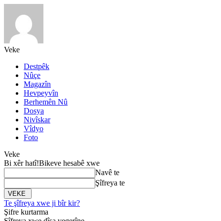
Veke
Destpêk
Nûçe
Magazîn
Hevpeyvîn
Berhemên Nû
Dosya
Nivîskar
Vîdyo
Foto
Veke
Bi xêr hatî!
Bikeve hesabê xwe
Navê te
Şîfreya te
Te şîfreya xwe ji bîr kir?
Şifre kurtarma
Şîfreya xwe dîsa vegerîne