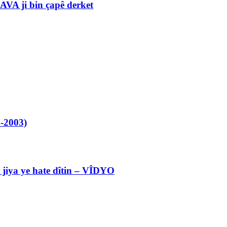
VA ji bin çapê derket
-2003)
l jiya ye hate dîtin – VÎDYO