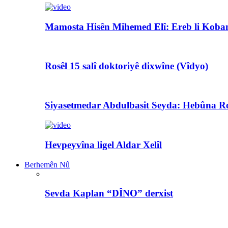
Mamosta Hisên Mihemed Elî: Ereb li Koban
Rosêl 15 salî doktoriyê dixwîne (Vîdyo)
Siyasetmedar Abdulbasit Seyda: Hebûna Ro
Hevpeyvîna ligel Aldar Xelîl
Berhemên Nû
Sevda Kaplan “DÎNO” derxist