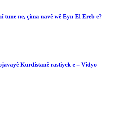
î tune ne, çima navê wê Eyn El Ereb e?
javayê Kurdistanê rastiyek e – Vîdyo