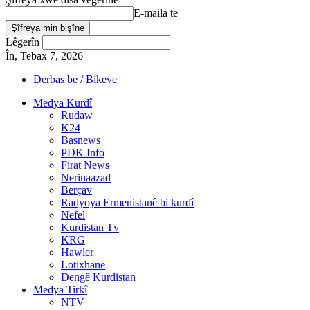
E-maila te
Lêgerîn
În, Tebax 7, 2026
Derbas be / Bikeve
Medya Kurdî
Rudaw
K24
Basnews
PDK Info
Firat News
Nerinaazad
Berçav
Radyoya Ermenistanê bi kurdî
Nefel
Kurdistan Tv
KRG
Hawler
Lotixhane
Dengê Kurdistan
Medya Tirkî
NTV