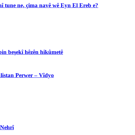
î tune ne, çima navê wê Eyn El Ereb e?
bin beşekî hêzên hikûmetê
listan Perwer – Vîdyo
 Nehrî