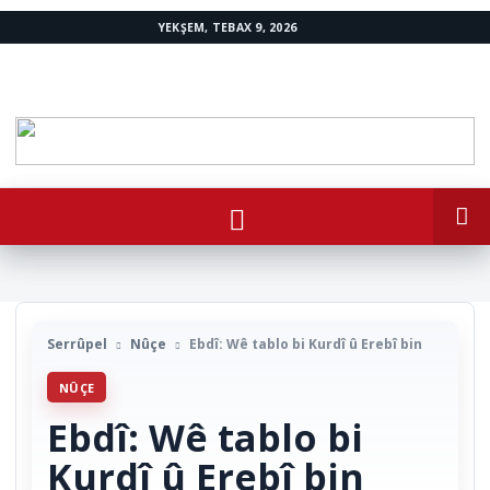
YEKŞEM, TEBAX 9, 2026
www.avestakurd.net
Serrûpel
Nûçe
Ebdî: Wê tablo bi Kurdî û Erebî bin
NÛÇE
Ebdî: Wê tablo bi
Kurdî û Erebî bin