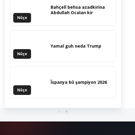
Bahçelî behsa azadkirina
Abdullah Ocalan kir
Nûçe
Yamal guh neda Trump
Nûçe
Îspanya bû şampiyon 2026
Nûçe