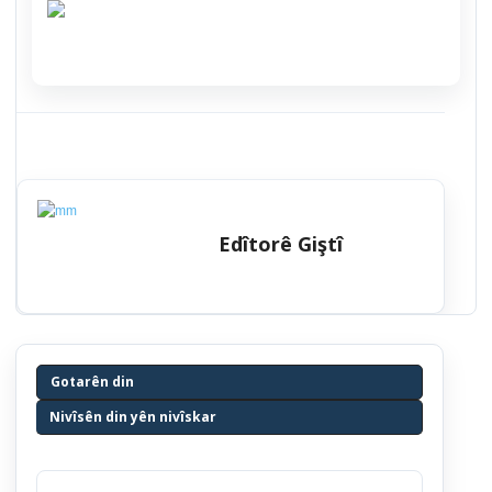
Edîtorê Giştî
Gotarên din
Nivîsên din yên nivîskar