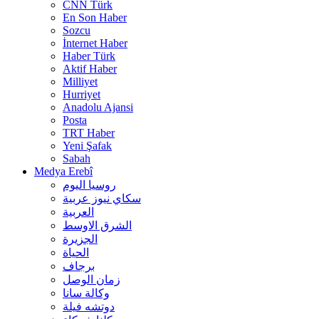
CNN Türk
En Son Haber
Sozcu
İnternet Haber
Haber Türk
Aktif Haber
Milliyet
Hurriyet
Anadolu Ajansi
Posta
TRT Haber
Yeni Şafak
Sabah
Medya Erebî
روسیا الیوم
سكاي نيوز عربية
العربية
الشرق الاوسط
الجزيرة
الحیاة
برجاف
زمان الوصل
وکالة سانا
دوتشه فیلة