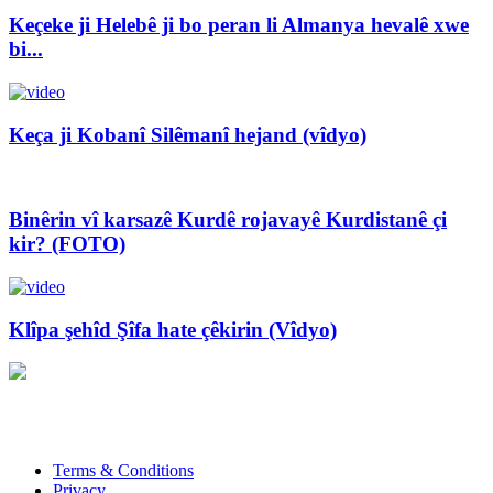
Keçeke ji Helebê ji bo peran li Almanya hevalê xwe
bi...
Keça ji Kobanî Silêmanî hejand (vîdyo)
Binêrin vî karsazê Kurdê rojavayê Kurdistanê çi
kir? (FOTO)
Klîpa şehîd Şîfa hate çêkirin (Vîdyo)
Xwedî û Sernivîser: Dilbixwîn Dara
Pêwendiya ligel me:
info@avestakurd.net
Terms & Conditions
Privacy