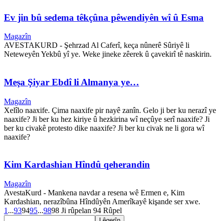
Ev jin bû sedema têkçûna pêwendiyên wî û Esma
Magazîn
AVESTAKURD - Şehrzad Al Caferî, keça nûnerê Sûriyê li
Neteweyên Yekbû yî ye. Weke jineke zêerek û çavekirî tê naskirin.
Meşa Şiyar Ebdî li Almanya ye…
Magazîn
Xelîlo naaxife. Çima naaxife pir nayê zanîn. Gelo ji ber ku nerazî ye
naaxife? Ji ber ku hez kiriye û hezkirina wî neçûye serî naaxife? Ji
ber ku civakê protesto dike naaxife? Ji ber ku civak ne li gora wî
naaxife?
Kim Kardashian Hîndû qeherandin
Magazîn
AvestaKurd - Mankena navdar a resena wê Ermen e, Kim
Kardashian, nerazîbûna Hîndûyên Amerîkayê kişande ser xwe.
1
...
93
94
95
...
98
98 Ji rûpelan 94 Rûpel