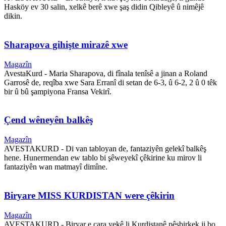
Hasköy ev 30 salin, xelkê berê xwe şaş didin Qibleyê û nimêjê
dikin.
Sharapova gihişte mirazê xwe
Magazîn
AvestaKurd - Maria Sharapova, di fînala tenîsê a jinan a Roland
Garrosê de, reqîba xwe Sara Erranî di setan de 6-3, û 6-2, 2 û 0 têk
bir û bû şampiyona Fransa Vekirî.
Çend wêneyên balkêş
Magazîn
AVESTAKURD - Di van tabloyan de, fantaziyên gelekî balkêş
hene. Hunermendan ew tablo bi şêweyekî çêkirine ku mirov li
fantaziyên wan matmayî dimîne.
Biryare MISS KURDISTAN were çêkirin
Magazîn
AVESTAKURD - Biryar e cara yekê li Kurdistanê pêşbirkek ji bo