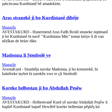
şahciwana Kurdistanê bê amadekirin.
Aras stranekê ji bo Kurdistanê dibêje
Magazîn
AVESTAKURD - Hunermend Aras Fatîh Resûl straneke niştimanî
ji bo Kurdistanê bi navê ‘’Kurdistana Min’’ tomar kiriye û di van
nêzîkan de belav dike.
Madonna li Stenbolê ye
Magazîn
AvestaKurd - Stranbêja navdar Madonna, ji bo konserekê, bi
balafireke taybet bi zarokên xwe re çû Stenbolê.
Koreke helbestan ji bo Abdullah Peşêw
Magazîn
AVESTAKURD - Helbestvanê Kurd yê navdar Abdullah Peşêw li
başûrê Kurdistanê bajarê Hewlêrê koreke helbestan pêşkêş kir