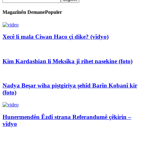
Magazînên DemanePopuler
Xecê li mala Ciwan Haco çi dike? (vîdyo)
Kim Kardashian li Meksîka jî rihet nasekine (foto)
Nadya Beşar wiha piştgiriya şehîd Barîn Kobanî kir
(foto)
Hunermendên Êzdî strana Referandumê çêkirin –
vîdyo