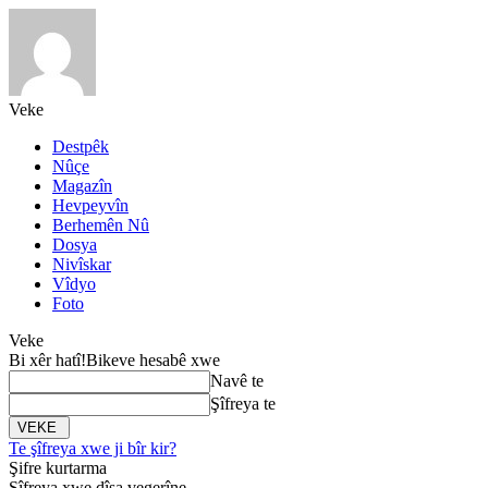
Veke
Destpêk
Nûçe
Magazîn
Hevpeyvîn
Berhemên Nû
Dosya
Nivîskar
Vîdyo
Foto
Veke
Bi xêr hatî!
Bikeve hesabê xwe
Navê te
Şîfreya te
Te şîfreya xwe ji bîr kir?
Şifre kurtarma
Şîfreya xwe dîsa vegerîne