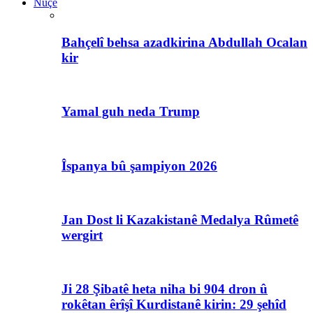
Nûçe
Bahçelî behsa azadkirina Abdullah Ocalan
kir
Yamal guh neda Trump
Îspanya bû şampiyon 2026
Jan Dost li Kazakistanê Medalya Rûmetê
wergirt
Ji 28 Şibatê heta niha bi 904 dron û
rokêtan êrîşî Kurdistanê kirin: 29 şehîd