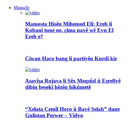
Magazîn
Mamosta Hisên Mihemed Elî: Ereb li
Kobanî tune ne, çima navê wê Eyn El
Ereb e?
Ciwan Haco bang li partiyên Kurdî kir
Asayîşa Rojava li Şêx Meqsûd û Eşrefiyê
dibin beşekî hêzên hikûmetê
“Xelata Cemîl Horo û Bavê Selah” dane
Gulistan Perwer – Vîdyo