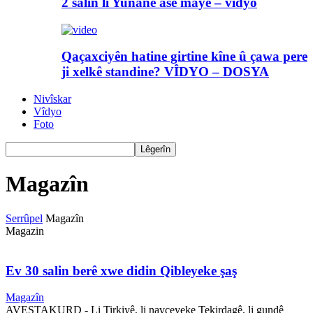
2 salin li Yunanê asê maye – vîdyo
Qaçaxciyên hatine girtine kîne û çawa pere
ji xelkê standine? VÎDYO – DOSYA
Nivîskar
Vîdyo
Foto
Magazîn
Serrûpel
Magazîn
Magazin
Ev 30 salin berê xwe didin Qibleyeke şaş
Magazîn
AVESTAKURD - Li Tirkiyê, li navçeyeke Tekirdagê, li gundê