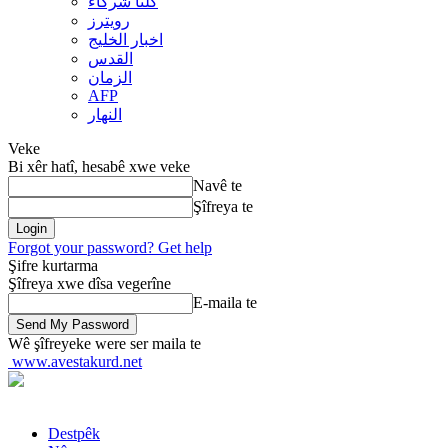
کلنا شرکاء
رويترز
اخبار الخلیج
القدس
الزمان
AFP
النهار
Veke
Bi xêr hatî, hesabê xwe veke
Navê te
Şîfreya te
Forgot your password? Get help
Şifre kurtarma
Şîfreya xwe dîsa vegerîne
E-maila te
Wê şîfreyeke were ser maila te
www.avestakurd.net
Destpêk