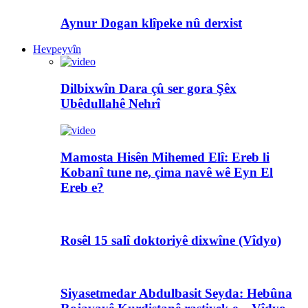
Aynur Dogan klîpeke nû derxist
Hevpeyvîn
Dilbixwîn Dara çû ser gora Şêx
Ubêdullahê Nehrî
Mamosta Hisên Mihemed Elî: Ereb li
Kobanî tune ne, çima navê wê Eyn El
Ereb e?
Rosêl 15 salî doktoriyê dixwîne (Vîdyo)
Siyasetmedar Abdulbasit Seyda: Hebûna