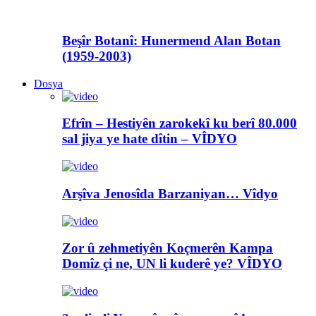
Beşîr Botanî: Hunermend Alan Botan
(1959-2003)
Dosya
Efrîn – Hestiyên zarokekî ku berî 80.000
sal jiya ye hate dîtin – VÎDYO
Arşîva Jenosîda Barzaniyan… Vîdyo
Zor û zehmetiyên Koçmerên Kampa
Domîz çi ne, UN li kuderê ye? VÎDYO