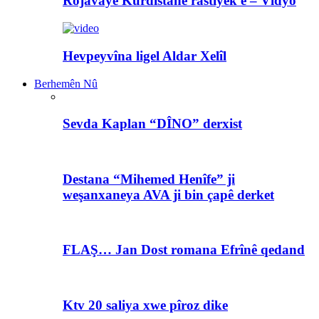
Rojavayê Kurdistanê rastiyek e – Vîdyo
Hevpeyvîna ligel Aldar Xelîl
Berhemên Nû
Sevda Kaplan “DÎNO” derxist
Destana “Mihemed Henîfe” ji
weşanxaneya AVA ji bin çapê derket
FLAŞ… Jan Dost romana Efrînê qedand
Ktv 20 saliya xwe pîroz dike