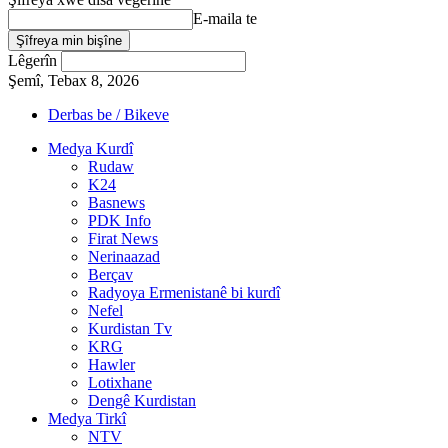
E-maila te
Lêgerîn
Şemî, Tebax 8, 2026
Derbas be / Bikeve
Medya Kurdî
Rudaw
K24
Basnews
PDK Info
Firat News
Nerinaazad
Berçav
Radyoya Ermenistanê bi kurdî
Nefel
Kurdistan Tv
KRG
Hawler
Lotixhane
Dengê Kurdistan
Medya Tirkî
NTV