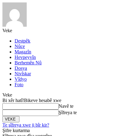
Veke
Destpêk
Nûçe
Magazîn
Hevpeyvîn
Berhemên Nû
Dosya
Nivîskar
Vîdyo
Foto
Veke
Bi xêr hatî!
Bikeve hesabê xwe
Navê te
Şîfreya te
Te şîfreya xwe ji bîr kir?
Şifre kurtarma
Şîfreya xwe dîsa vegerîne