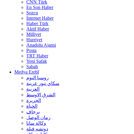
CNN Türk
En Son Haber
Sozcu
İnternet Haber
Haber Türk
Aktif Haber
Milliyet
Hurriyet
Anadolu Ajansi
Posta
TRT Haber
Yeni Şafak
Sabah
Medya Erebî
روسیا الیوم
سكاي نيوز عربية
العربية
الشرق الاوسط
الجزيرة
الحیاة
برجاف
زمان الوصل
وکالة سانا
دوتشه فیلة