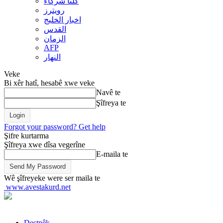
کلنا شرکاء
رويترز
اخبار الخلیج
القدس
الزمان
AFP
النهار
Veke
Bi xêr hatî, hesabê xwe veke
Navê te
Şîfreya te
Forgot your password? Get help
Şifre kurtarma
Şîfreya xwe dîsa vegerîne
E-maila te
Wê şîfreyeke were ser maila te
www.avestakurd.net
Destpêk