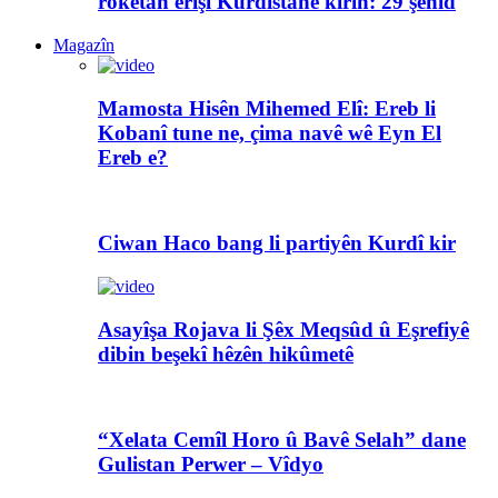
rokêtan êrîşî Kurdistanê kirin: 29 şehîd
Magazîn
Mamosta Hisên Mihemed Elî: Ereb li
Kobanî tune ne, çima navê wê Eyn El
Ereb e?
Ciwan Haco bang li partiyên Kurdî kir
Asayîşa Rojava li Şêx Meqsûd û Eşrefiyê
dibin beşekî hêzên hikûmetê
“Xelata Cemîl Horo û Bavê Selah” dane
Gulistan Perwer – Vîdyo