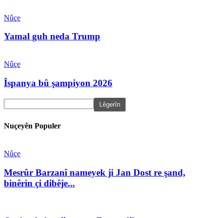
Nûçe
Yamal guh neda Trump
Nûçe
Îspanya bû şampiyon 2026
Nuçeyên Populer
Nûçe
Mesrûr Barzanî nameyek ji Jan Dost re şand,
binêrin çi dibêje...