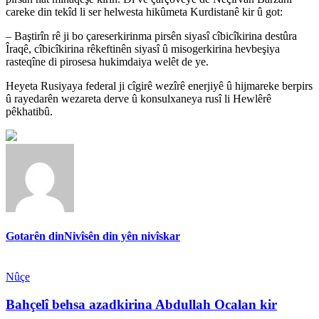
careke din tekîd li ser helwesta hikûmeta Kurdistanê kir û got:
– Baştirîn rê ji bo çareserkirinma pirsên siyasî cîbicîkirina destûra
Îraqê, cîbicîkirina rêkeftinên siyasî û misogerkirina hevbeşiya
rasteqîne di pirosesa hukimdaiya welêt de ye.
Heyeta Rusiyaya federal ji cîgirê wezîrê enerjiyê û hijmareke berpirs
û rayedarên wezareta derve û konsulxaneya rusî li Hewlêrê
pêkhatibû.
Gotarên din
Nivîsên din yên nivîskar
Nûçe
Bahçelî behsa azadkirina Abdullah Ocalan kir