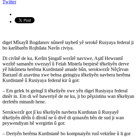
Twitter
digel Mîxayîl Bogdanov nûnerê taybetî yê serokê Rusyaya federal ji
bo karûbarên Rojhilata Navîn civiya.
Di civînê de ku, Kerîm Şingalî wezîrê navxwe, Aşitî Hewramî
wezîrê samanên xwezayî û Felah Mistefa berpirsê têkeliyên derve
yê hikûmeta herêma Kurdistanê amade bûn, serokwezîr Nêçîrvan
Barzanî di axavtina xwe behsa giringiya têkeliyên navbera herêma
Kurdistanê û Rusiyaya federal kir û got:
– Em gelek bi giringî li têkeliyên xwe yên digel Rusiyaya federal
dinêr in. Em di wê baweriyê de ne ku, ji bo pêşxistina wan têkeliyan
derfetên minasib hene.
Serokwezîr got jî ku têkeliyên navbera Kurdistan û Rusyayê
têkeliyên dêrîn û dîrokî ne û divê di qonaxên bên de sud ji wan
peywendiyan bê wergirtin û got:
– Deriyên herêma Kurdistanê bo kompnaiyên rusî vekirîne û li gor