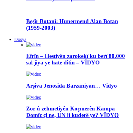
Beşîr Botanî: Hunermend Alan Botan
(1959-2003)
Dosya
Efrîn – Hestiyên zarokekî ku berî 80.000
sal jiya ye hate dîtin – VÎDYO
Arşîva Jenosîda Barzaniyan… Vîdyo
Zor û zehmetiyên Koçmerên Kampa
Domîz çi ne, UN li kuderê ye? VÎDYO