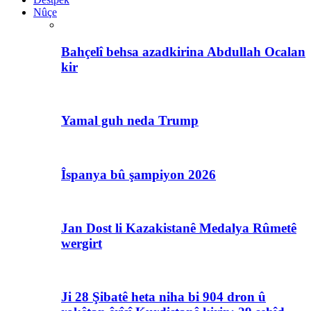
Nûçe
Bahçelî behsa azadkirina Abdullah Ocalan
kir
Yamal guh neda Trump
Îspanya bû şampiyon 2026
Jan Dost li Kazakistanê Medalya Rûmetê
wergirt
Ji 28 Şibatê heta niha bi 904 dron û