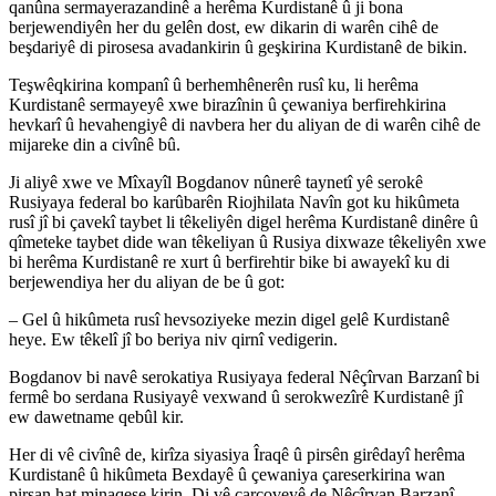
qanûna sermayerazandinê a herêma Kurdistanê û ji bona
berjewendiyên her du gelên dost, ew dikarin di warên cihê de
beşdariyê di pirosesa avadankirin û geşkirina Kurdistanê de bikin.
Teşwêqkirina kompanî û berhemhênerên rusî ku, li herêma
Kurdistanê sermayeyê xwe birazînin û çewaniya berfirehkirina
hevkarî û hevahengiyê di navbera her du aliyan de di warên cihê de
mijareke din a civînê bû.
Ji aliyê xwe ve Mîxayîl Bogdanov nûnerê taynetî yê serokê
Rusiyaya federal bo karûbarên Riojhilata Navîn got ku hikûmeta
rusî jî bi çavekî taybet li têkeliyên digel herêma Kurdistanê dinêre û
qîmeteke taybet dide wan têkeliyan û Rusiya dixwaze têkeliyên xwe
bi herêma Kurdistanê re xurt û berfirehtir bike bi awayekî ku di
berjewendiya her du aliyan de be û got:
– Gel û hikûmeta rusî hevsoziyeke mezin digel gelê Kurdistanê
heye. Ew têkelî jî bo beriya niv qirnî vedigerin.
Bogdanov bi navê serokatiya Rusiyaya federal Nêçîrvan Barzanî bi
fermê bo serdana Rusiyayê vexwand û serokwezîrê Kurdistanê jî
ew dawetname qebûl kir.
Her di vê civînê de, kirîza siyasiya Îraqê û pirsên girêdayî herêma
Kurdistanê û hikûmeta Bexdayê û çewaniya çareserkirina wan
pirsan hat minaqeşe kirin. Di vê çarçoveyê de Nêçîrvan Barzanî