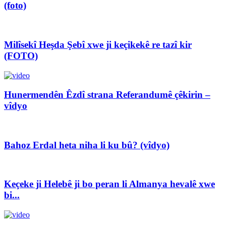
(foto)
Milîsekî Heşda Şebî xwe ji keçikekê re tazî kir
(FOTO)
Hunermendên Êzdî strana Referandumê çêkirin –
vîdyo
Bahoz Erdal heta niha li ku bû? (vîdyo)
Keçeke ji Helebê ji bo peran li Almanya hevalê xwe
bi...