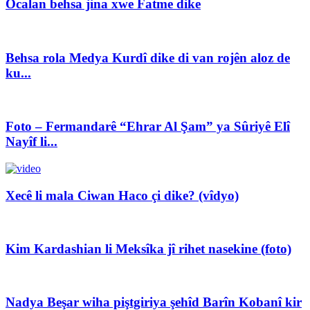
Ocalan behsa jina xwe Fatme dike
Behsa rola Medya Kurdî dike di van rojên aloz de
ku...
Foto – Fermandarê “Ehrar Al Şam” ya Sûriyê Elî
Nayîf li...
Xecê li mala Ciwan Haco çi dike? (vîdyo)
Kim Kardashian li Meksîka jî rihet nasekine (foto)
Nadya Beşar wiha piştgiriya şehîd Barîn Kobanî kir