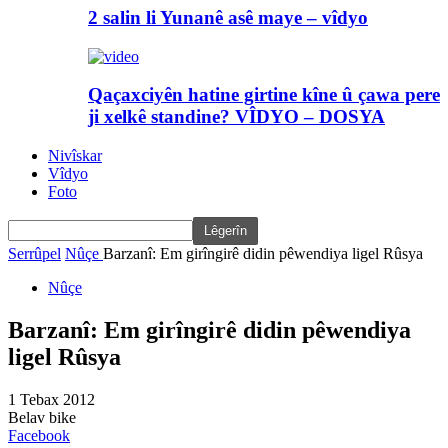
2 salin li Yunanê asê maye – vîdyo
Qaçaxciyên hatine girtine kîne û çawa pere
ji xelkê standine? VÎDYO – DOSYA
Nivîskar
Vîdyo
Foto
Serrûpel
Nûçe
Barzanî: Em girîngirê didin pêwendiya ligel Rûsya
Nûçe
Barzanî: Em girîngirê didin pêwendiya
ligel Rûsya
1 Tebax 2012
Belav bike
Facebook