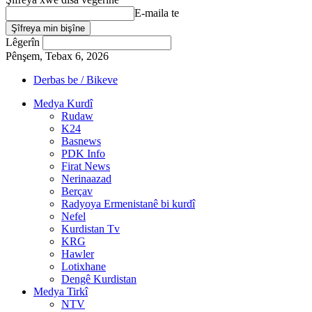
E-maila te
Lêgerîn
Pênşem, Tebax 6, 2026
Derbas be / Bikeve
Medya Kurdî
Rudaw
K24
Basnews
PDK Info
Firat News
Nerinaazad
Berçav
Radyoya Ermenistanê bi kurdî
Nefel
Kurdistan Tv
KRG
Hawler
Lotixhane
Dengê Kurdistan
Medya Tirkî
NTV