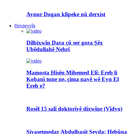
Aynur Dogan klîpeke nû derxist
Hevpeyvîn
Dilbixwîn Dara çû ser gora Şêx
Ubêdullahê Nehrî
Mamosta Hisên Mihemed Elî: Ereb li
Kobanî tune ne, çima navê wê Eyn El
Ereb e?
Rosêl 15 salî doktoriyê dixwîne (Vîdyo)
Siyasetmedar Abdulbasit Seyda: Hebûna