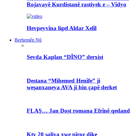
Rojavayê Kurdistanê rastiyek e – Vîdyo
Hevpeyvîna ligel Aldar Xelîl
Berhemên Nû
Sevda Kaplan “DÎNO” derxist
Destana “Mihemed Henîfe” ji
weşanxaneya AVA ji bin çapê derket
FLAŞ… Jan Dost romana Efrînê qedand
Ktv 20 saliya xwe pîroz dike