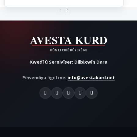
Xwedî û Sernivîser: Dilbixwîn Dara
Pêwendiya ligel me:
info@avestakurd.net