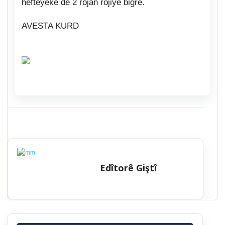
hefteyekê de 2 rojan rojiyê bigre.
AVESTA KURD
Edîtorê Giştî