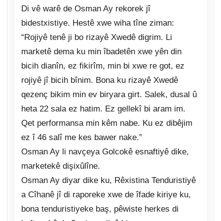
Di vê warê de Osman Ay rekorek jî
bidestxistiye. Hestê xwe wiha tîne ziman:
“Rojiyê tenê ji bo rizayê Xwedê digrim. Li
marketê dema ku min îbadetên xwe yên din
bicih dianîn, ez fikirîm, min bi xwe re got, ez
rojiyê jî bicih bînim. Bona ku rizayê Xwedê
qezenç bikim min ev biryara girt. Salek, dusal û
heta 22 sala ez hatim. Ez gellekî bi aram im.
Qet performansa min kêm nabe. Ku ez dibêjim
ez î 46 salî me kes bawer nake.”
Osman Ay li navçeya Golcokê esnaftiyê dike,
marketekê dişixûlîne.
Osman Ay diyar dike ku, Rêxistina Tenduristiyê
a Cîhanê jî di raporeke xwe de îfade kiriye ku,
bona tenduristiyeke baş, pêwiste herkes di