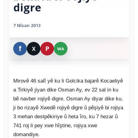
digre
7 Nîsan 2013
Mirovê 46 salî yê ku li Golcika bajarê Kocaeliyê
a Tirkiyê jiyan dike Osman Ay, ev 22 sal in ku
bê navber rojiyê digre. Osman Ay diyar dike ku,
ji bo rizayê Xwedê rojiyê digre û pêşiyê bi rojiya
3 mehan destpêkiriye û heta îro, ku 7 hezar û
741 roj li pey xwe hîştine, rojiya xwe
domandiye.