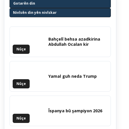
Gotarên din
Nivîsên din yên nivîskar
Bahçelî behsa azadkirina
Abdullah Ocalan kir
Nûçe
Yamal guh neda Trump
Nûçe
Îspanya bû şampiyon 2026
Nûçe