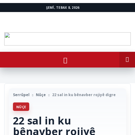
ŞEMÎ, TEBAX 8, 2026
www.avestakurd.net
Serrûpel
Nûçe
22 sal in ku bênavber rojiyê digre
NÛÇE
22 sal in ku
bênavber rojiyê