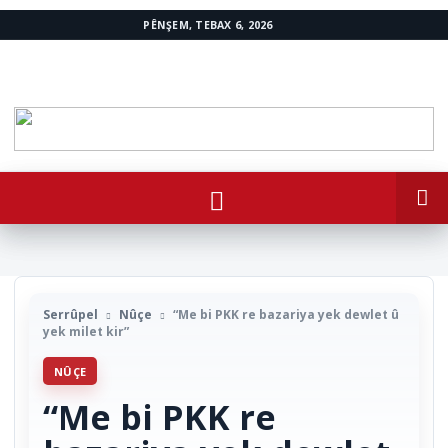
PÊNŞEM, TEBAX 6, 2026
www.avestakurd.net
Serrûpel
Nûçe
“Me bi PKK re bazariya yek dewlet û
yek milet kir”
NÛÇE
“Me bi PKK re