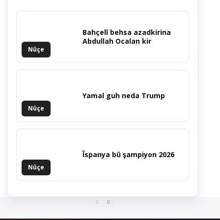
Bahçelî behsa azadkirina
Abdullah Ocalan kir
Nûçe
Yamal guh neda Trump
Nûçe
Îspanya bû şampiyon 2026
Nûçe