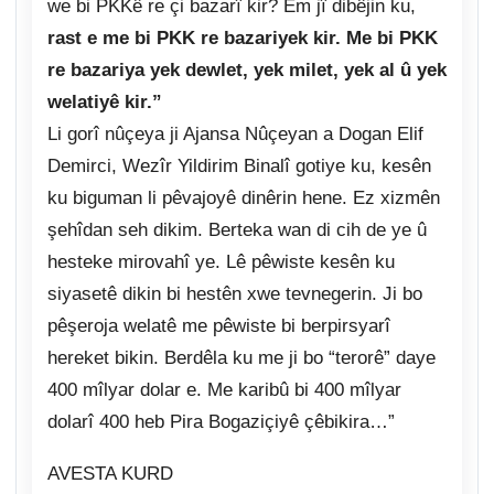
we bi PKKê re çi bazarî kir? Em jî dibêjin ku,
rast e me bi PKK re bazariyek kir. Me bi PKK
re bazariya yek dewlet, yek milet, yek al û yek
welatiyê kir.”
Li gorî nûçeya ji Ajansa Nûçeyan a Dogan Elif
Demirci, Wezîr Yildirim Binalî gotiye ku, kesên
ku biguman li pêvajoyê dinêrin hene. Ez xizmên
şehîdan seh dikim. Berteka wan di cih de ye û
hesteke mirovahî ye. Lê pêwiste kesên ku
siyasetê dikin bi hestên xwe tevnegerin. Ji bo
pêşeroja welatê me pêwiste bi berpirsyarî
hereket bikin. Berdêla ku me ji bo “terorê” daye
400 mîlyar dolar e. Me karibû bi 400 mîlyar
dolarî 400 heb Pira Bogaziçiyê çêbikira…”
AVESTA KURD