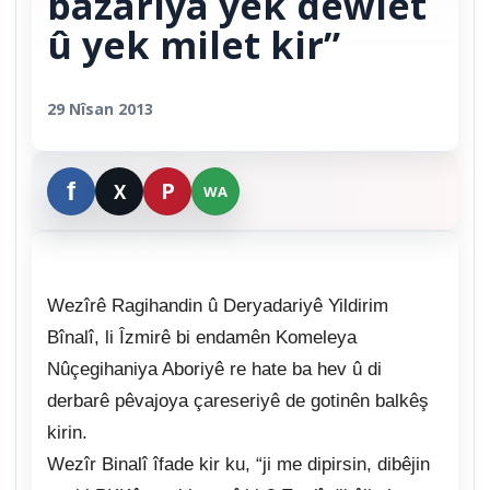
bazariya yek dewlet
û yek milet kir”
29 Nîsan 2013
Wezîrê Ragihandin û Deryadariyê Yildirim
Bînalî, li Îzmirê bi endamên Komeleya
Nûçegihaniya Aboriyê re hate ba hev û di
derbarê pêvajoya çareseriyê de gotinên balkêş
kirin.
Wezîr Binalî îfade kir ku, “ji me dipirsin, dibêjin