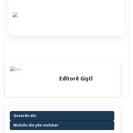
Edîtorê Giştî
Gotarên din
Nivîsên din yên nivîskar