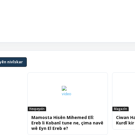
yên nivîskar
Hevpeyvîn
Magazîn
Mamosta Hisên Mihemed Elî:
Ciwan Ha
Ereb li Kobanî tune ne, çima navê
Kurdî kir
wê Eyn El Ereb e?