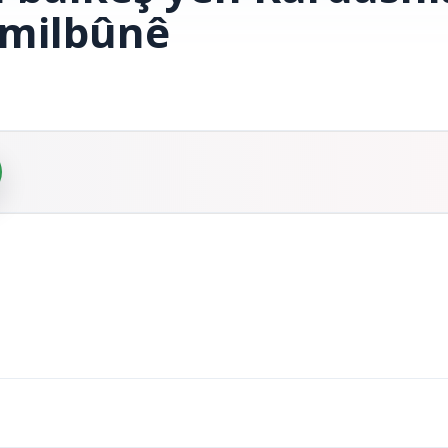
milbûnê