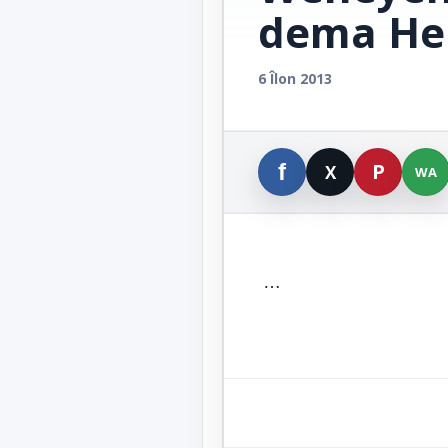
dema He
6 Îlon 2013
…