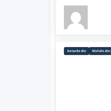
Gotarên din
Nivîsên din 