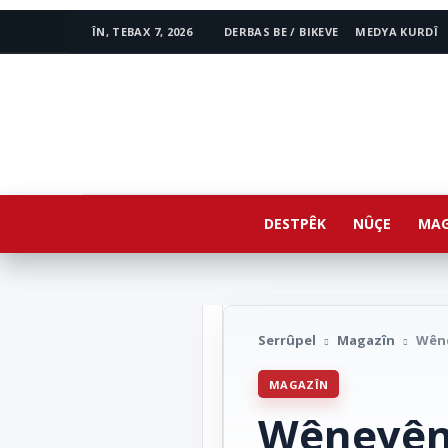
ÎN, TEBAX 7, 2026
DERBAS BE / BIKEVE
MEDYA KURDÎ
www.avestakurd.net
DESTPÊK
NÛÇE
MAG
Serrûpel
Magazîn
Wêne
MAGAZÎN
Wêneyên 