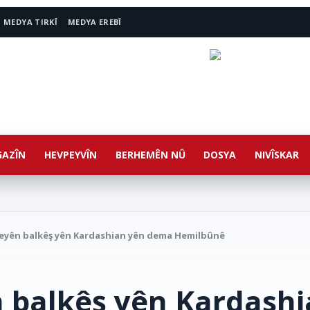
MEDYA TIRKÎ
MEDYA EREBÎ
AZÎN
HEVPEYVÎN
BERHEMÊN NÛ
DOSYA
NIVÎSKAR
yên balkêş yên Kardashian yên dema Hemilbûnê
balkêş yên Kardashi