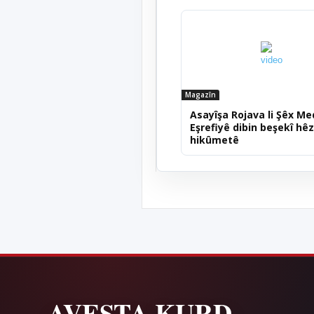
Magazîn
Asayîşa Rojava li Şêx M
Eşrefiyê dibin beşekî hê
hikûmetê