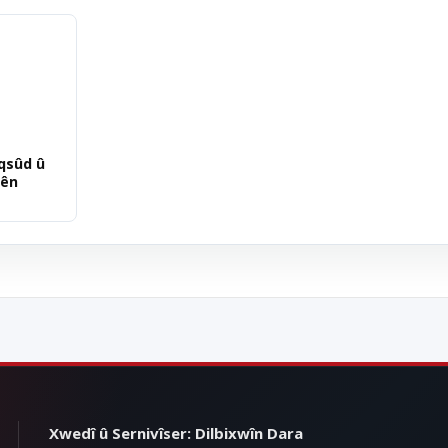
eqsûd û
zên
Xwedî û Sernivîser: Dilbixwîn Dara