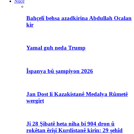
Nûçe
Bahçelî behsa azadkirina Abdullah Ocalan
kir
Yamal guh neda Trump
Îspanya bû şampiyon 2026
Jan Dost li Kazakistanê Medalya Rûmetê
wergirt
Ji 28 Şibatê heta niha bi 904 dron û
rokêtan êrîşî Kurdistanê kirin: 29 şehîd