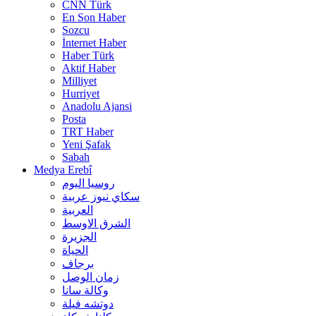
CNN Türk
En Son Haber
Sozcu
İnternet Haber
Haber Türk
Aktif Haber
Milliyet
Hurriyet
Anadolu Ajansi
Posta
TRT Haber
Yeni Şafak
Sabah
Medya Erebî
روسیا الیوم
سكاي نيوز عربية
العربية
الشرق الاوسط
الجزيرة
الحیاة
برجاف
زمان الوصل
وکالة سانا
دوتشه فیلة