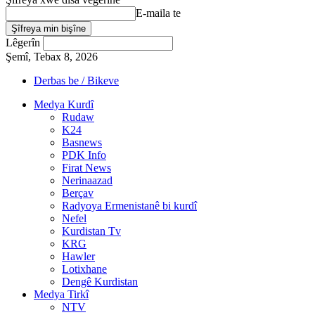
E-maila te
Lêgerîn
Şemî, Tebax 8, 2026
Derbas be / Bikeve
Medya Kurdî
Rudaw
K24
Basnews
PDK Info
Firat News
Nerinaazad
Berçav
Radyoya Ermenistanê bi kurdî
Nefel
Kurdistan Tv
KRG
Hawler
Lotixhane
Dengê Kurdistan
Medya Tirkî
NTV