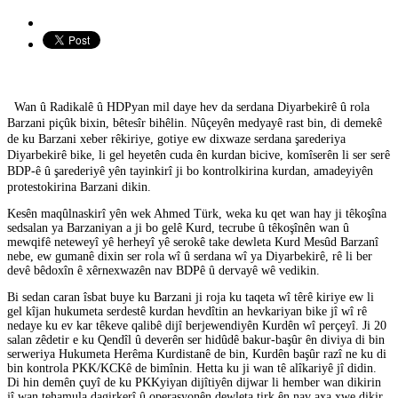
Wan û Radikalê û HDPyan mil daye hev da serdana Diyarbekirê û rola
Barzani piçûk bixin, bêtesîr bihêlin. Nûçeyên medyayê rast bin, di demekê
de ku Barzani xeber rêkiriye, gotiye ew dixwaze
serdana şarederiya
Diyarbekirê bike, li gel heyetên cuda ên kurdan bicive, komîserên li ser serê
BDP-ê û şarederiyê yên tayinkirî ji bo kontrolkirina kurdan, amadeyiyên
protestokirina Barzani dikin.
Kesên maqûlnaskirî yên wek Ahmed Türk, weka ku qet wan hay ji têkoşîna
sedsalan ya Barzaniyan a ji bo gelê Kurd, tecrube û têkoşînên wan û
mewqifê neteweyî yê herheyî yê serokê take dewleta Kurd Mesûd Barzanî
nebe, ew gumanê dixin ser rola wî û serdana wî ya Diyarbekirê, rê li ber
devê bêdoxîn ê xêrnexwazên nav BDPê û dervayê wê vedikin.
Bi sedan caran îsbat buye ku Barzani ji roja ku taqeta wî têrê kiriye ew li
gel kîjan hukumeta serdestê kurdan hevdîtin an hevkariyan bike jî wî rê
nedaye ku ev kar têkeve qalibê dijî berjewendiyên Kurdên wî perçeyî. Ji 20
salan zêdetir e ku Qendîl û deverên ser hidûdê bakur-başûr ên diviya di bin
serweriya Hukumeta Herêma Kurdistanê de bin, Kurdên başûr razî ne ku di
bin kontrola PKK/KCKê de bimînin. Hetta ku ji wan tê alîkariyê jî didin.
Di hin demên çuyî de ku PKKyiyan dijîtiyên dijwar li hember wan dikirin
jî wan tehamula dagirkerî û operasyonên dewleta tirk ên nav axa xwe dikir