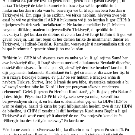
Hukumeta Ak partiye tevî ku gelek hêdî , gelek bêdil gavan davêje jî, di
tarîxa Tirkiyeyê de take hukumet e ku baweriya wê bi qebûlkirin û
naskirina kurdan û rola wan tê, baweriya wê bi tifaqa navbera Kurdan û
Tirkiyeyê tê. Em çiqas jê ne razîbin, wê têrkir nebînin, hêviyên xwe yên
esasî bi wê ve girênedin jî AKP û hukumeta wê ji bo kurdan li gor CHPê û
nijadperestên tirk wek ’melaîketan’e. Ne lazim e melaîket be jî. Madem
rasyonel difikire, madem berjewendiyên Tirkiyeyê, di qebûlkirin û
hevkariya li gel kurdan de dibîne, divê em kurd vê ferqê bibînin û li gor wê
gavan bavêjin. Em rast bêjin di her demên tarixê de misilmanên dîndar ên
Tirkiyeyê, ji Îttîhad-Terakîst, Kemalîst, wesayetgêr û nasyonalîstên tirk qat
bi qat birehmtir û qenctir bûne ji bo me kurdan.
Bifikirin ku CHP bi vê siyaseta xwe ya nuha ya ku li gel rejima Şamê her
awe hevkariyê dike, li İraqê sîstema merkezî a hukumeta Bexdadê diparêze,
destekê dide siyaseta Îranê a pan-şîî, alewîtiyê derdixe hemberî kurdan, li
dijî paymanên hukumeta Kurdistanê ên li gel cîranan e, dixwaze her tişt bi
rê û rizaya Bexdayê bimeşe, ev CHP bê ser hukum ê tifaqeka wiha di
navbera Tirkiye, Suriye, Iraq û Îranê de ava bibe, siyaseteka mişterek a bi
wî awayî serdest bibe ku Kurd li her çar perçeyan têkevin cendereya
cehennemî. Gelek ji qezencên Herêma Kurdistanê, yên Rojava, yên Bakur ê
ji dest biçin. Pêşketina CHPê bi vê siyaseta xwe ya nuha, xeterdîtina
berjewendiyên stratejîk ên kurdan e. Kemalîstên çep ên ku BDPê HDP bi
wan re danîye, hazirî tê kirin ku piştî hilbijartinên herêmî xwe di nav HDPê
de bihelîne, ji CHPê jî xerabtir li dijî hevkariya Kurdistana Başûr a li gel
Tirkiyeyê a di warê enerjiyê û aboriyê de ne. Ew projeyên kemalist ên
rêlibergirtina destkeftiyên neteweyî ên kurda ne.
Yên ku ne zarok an xêrnexwaz bin, ka dikarin nirx û qezencên stratejîk ên
hevkariya navbera Kurdan û Tirkiyeyê, seredan û civînên di vê riyê de,