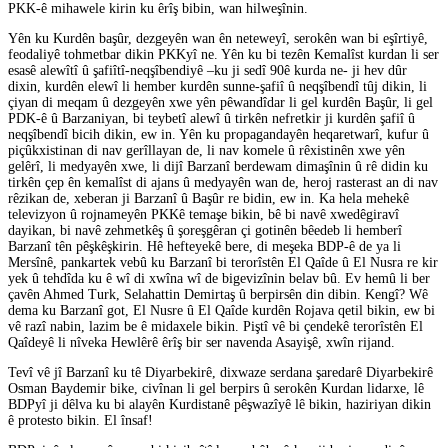
PKK-ê mihawele kirin ku êrîş bibin, wan hilweşînin.
Yên ku Kurdên başûr, dezgeyên wan ên neteweyî, serokên wan bi eşîrtiyê,
feodaliyê tohmetbar dikin PKKyî ne. Yên ku bi tezên Kemalîst kurdan li ser
esasê alewîtî û şafiîtî-neqşîbendiyê –ku ji sedî 90ê kurda ne- ji hev dûr
dixin, kurdên elewî li hember kurdên sunne-şafiî û neqşîbendî tûj dikin, li
çiyan di meqam û dezgeyên xwe yên pêwandîdar li gel kurdên Başûr, li gel
PDK-ê û Barzaniyan, bi teybetî alewî û tirkên nefretkir ji kurdên şafiî û
neqşîbendî bicih dikin, ew in. Yên ku propagandayên heqaretwarî, kufur û
piçûkxistinan di nav gerîllayan de, li nav komele û rêxistinên xwe yên
gelêrî, li medyayên xwe, li dijî Barzanî berdewam dimaşînin û rê didin ku
tirkên çep ên kemalîst di ajans û medyayên wan de, heroj rasterast an di nav
rêzikan de, xeberan ji Barzanî û Başûr re bidin, ew in. Ka hela mehekê
televizyon û rojnameyên PKKê temaşe bikin, bê bi navê xwedêgiravî
dayikan, bi navê zehmetkêş û şoreşgêran çi gotinên bêedeb li hemberî
Barzanî tên pêşkêşkirin. Hê hefteyekê bere, di meşeka BDP-ê de ya li
Mersînê, pankartek vebû ku Barzanî bi terorîstên El Qaîde û El Nusra re kir
yek û tehdîda ku ê wî di xwîna wî de bigevizînin belav bû. Ev hemû li ber
çavên Ahmed Turk, Selahattin Demirtaş û berpirsên din dibin. Kengî? Wê
dema ku Barzanî got, El Nusre û El Qaîde kurdên Rojava qetil bikin, ew bi
vê razî nabin, lazim be ê midaxele bikin. Piştî vê bi çendekê terorîstên El
Qaîdeyê li nîveka Hewlêrê êrîş bir ser navenda Asayişê, xwîn rijand.
Tevî vê jî Barzanî ku tê Diyarbekirê, dixwaze serdana şaredarê Diyarbekirê
Osman Baydemir bike, civînan li gel berpirs û serokên Kurdan lidarxe, lê
BDPyî ji dêlva ku bi alayên Kurdistanê pêşwazîyê lê bikin, haziriyan dikin
ê protesto bikin. El însaf!