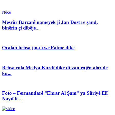
Nûçe
Mesrûr Barzanî nameyek ji Jan Dost re şand,
binêrin çi dibêje...
Ocalan behsa jina xwe Fatme dike
Behsa rola Medya Kurdî dike di van rojên aloz de
ku...
Foto – Fermandarê “Ehrar Al Şam” ya Sûriyê Elî
Nayîf li...