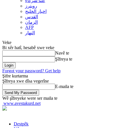
کلنا شرکاء
رويترز
اخبار الخلیج
القدس
الزمان
AFP
النهار
Veke
Bi xêr hatî, hesabê xwe veke
Navê te
Şîfreya te
Forgot your password? Get help
Şifre kurtarma
Şîfreya xwe dîsa vegerîne
E-maila te
Wê şîfreyeke were ser maila te
www.avestakurd.net
Destpêk