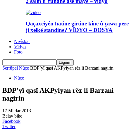
2 salin li Yunanê asê maye – vîdyo
Qaçaxciyên hatine girtine kîne û çawa pere
ji xelkê standine? VÎDYO – DOSYA
Nivîskar
Vîdyo
Foto
Serrûpel
Nûçe
BDP’yî qasî AKPyiyan rêz li Barzani nagirin
Nûçe
BDP’yî qasî AKPyiyan rêz li Barzani
nagirin
17 Mijdar 2013
Belav bike
Facebook
Twitter