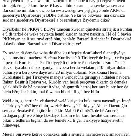
BDPyiyên ku çavên wan bi hizibçîtî kor nebûbe û hay ji berjewendiyên
stratejîk ên gelê kurd hebe, ê baş zanibin ku armanca sereke ya serdana
Barzanî ne mimkin e ew be ku ew xwedêgiravî piştgiriyê bide AKPê da
şarederiya Diyarbekirê ji BDPê bistîne. Yê ku vê bixwaze, ma daxwaza
serdana şarederiya Diyarbekirê a bi serokatiya Baydemir dike?
Diyarbekir hê PKKyî û BDPyî tunebûn xwedan qîmeteka stratejîk a kurdan
e û di tarîxê de weka paytexta hemû kurdan hatiye naskirin. Hê dê û bavên
PKKyiyan ne li ser ruyê erdê bûn, bapîrên Barzanî li zîndanên Diyarbekirê
ji dayik bûne. Barzanî zanin Diyarbekir çi ye!
Ev serdan di demeke wiha de dibe ku tifaqeke tîcarî-aborî û enerjîyê ya
gelek mezin di navbera Herêma Kurdistanê û Tirkiyeyê de buye, xetên gaz
û petrola Kurdistanê tên Tirkiyeyê û di wir re ê derkevin bazara cîhanê.
Hevkariya aborî û bazirganiya navbera herdu welatan ji 10 milyar dolaran
buhuriye û berê xwe daye asta 20 milyar dolaran. Nêzîkbuna Herêma
Kurdistanê li gel Tirkiyeyê maneya wendabûna giringiya hidûdên navbera
Bakur, Başûr û Rojava ye, Kurdên van hersê perçeyan dikarin di demeka
gelek nêzîk de bê pasaport û vîze, bê gumrik herroj her saet bi ser hev de
biçin bên, kar bikin, mal û waran bikirin li gel hev bijîn.
Wekî din, guhertinên vê dawiyê welê kiriye ku hukumeta navendî ya İraqê
û Tirkiyeyê nêzî hev dibin, wezîrê derve yê Tirkiyeyê Ahmet Davutoğlu
serdana Bexdayê û başûrê İraqê kir. Malikî ê di nêzîk de bê Anqerê,
Erdoğan piştî wê ê biçe Bexdayê. Lazim e ku kurd hesabê van serdanan
bikin û tedbîran bigirin da ew temelê ku li gel Tirkiyeyê hatiye avêtin
hilneweşe.
Mesela Suriyeyê ketiye qonaxeka nuh a siyaseta navneteweyî; amadeyiyên