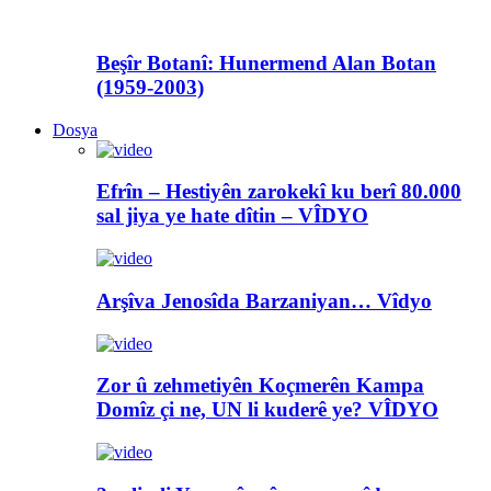
Beşîr Botanî: Hunermend Alan Botan
(1959-2003)
Dosya
Efrîn – Hestiyên zarokekî ku berî 80.000
sal jiya ye hate dîtin – VÎDYO
Arşîva Jenosîda Barzaniyan… Vîdyo
Zor û zehmetiyên Koçmerên Kampa
Domîz çi ne, UN li kuderê ye? VÎDYO