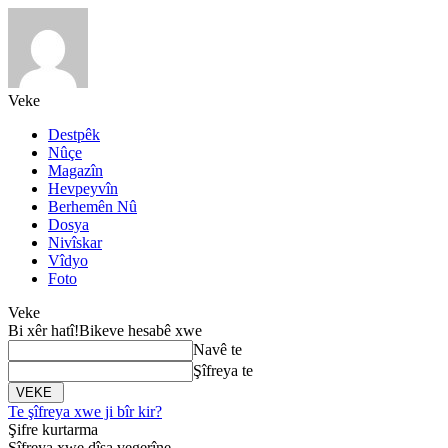
Veke
Destpêk
Nûçe
Magazîn
Hevpeyvîn
Berhemên Nû
Dosya
Nivîskar
Vîdyo
Foto
Veke
Bi xêr hatî!
Bikeve hesabê xwe
Navê te
Şîfreya te
Te şîfreya xwe ji bîr kir?
Şifre kurtarma
Şîfreya xwe dîsa vegerîne