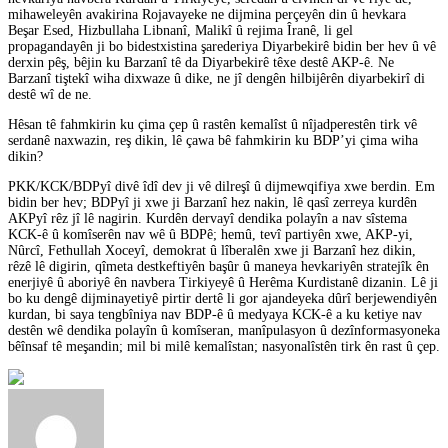
mihaweleyên avakirina Rojavayeke ne dijmina perçeyên din û hevkara
Beşar Esed, Hizbullaha Libnanî, Malikî û rejima Îranê, li gel
propagandayên ji bo bidestxistina şarederiya Diyarbekirê bidin ber hev û vê
derxin pêş, bêjin ku Barzanî tê da Diyarbekirê têxe destê AKP-ê. Ne
Barzanî tiştekî wiha dixwaze û dike, ne jî dengên hilbijêrên diyarbekirî di
destê wî de ne.
Hêsan tê fahmkirin ku çima çep û rastên kemalîst û nîjadperestên tirk vê
serdanê naxwazin, reş dikin, lê çawa bê fahmkirin ku BDP’yi çima wiha
dikin?
PKK/KCK/BDPyî divê îdî dev ji vê dilreşî û dijmewqifiya xwe berdin. Em
bidin ber hev; BDPyî ji xwe ji Barzanî hez nakin, lê qasî zerreya kurdên
AKPyî rêz jî lê nagirin. Kurdên dervayî dendika polayîn a nav sîstema
KCK-ê û komîserên nav wê û BDPê; hemû, tevî partiyên xwe, AKP-yi,
Nûrcî, Fethullah Xoceyî, demokrat û lîberalên xwe ji Barzanî hez dikin,
rêzê lê digirin, qîmeta destkeftiyên başûr û maneya hevkariyên stratejîk ên
enerjiyê û aboriyê ên navbera Tirkiyeyê û Herêma Kurdistanê dizanin. Lê ji
bo ku dengê dijminayetiyê pirtir dertê li gor ajandeyeka dûrî berjewendiyên
kurdan, bi saya tengbîniya nav BDP-ê û medyaya KCK-ê a ku ketiye nav
destên wê dendika polayîn û komîseran, manîpulasyon û dezînformasyoneka
bêînsaf tê meşandin; mil bi milê kemalîstan; nasyonalîstên tirk ên rast û çep.