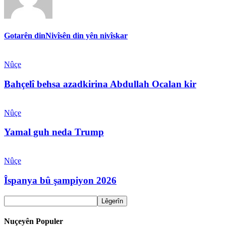
Gotarên din
Nivîsên din yên nivîskar
Nûçe
Bahçelî behsa azadkirina Abdullah Ocalan kir
Nûçe
Yamal guh neda Trump
Nûçe
Îspanya bû şampiyon 2026
Nuçeyên Populer