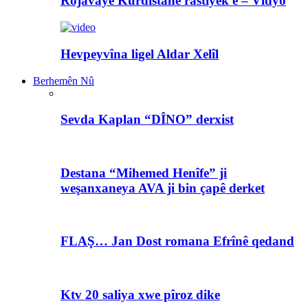
Rojavayê Kurdistanê rastiyek e – Vîdyo
Hevpeyvîna ligel Aldar Xelîl
Berhemên Nû
Sevda Kaplan “DÎNO” derxist
Destana “Mihemed Henîfe” ji
weşanxaneya AVA ji bin çapê derket
FLAŞ… Jan Dost romana Efrînê qedand
Ktv 20 saliya xwe pîroz dike