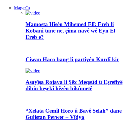
Magazîn
Mamosta Hisên Mihemed Elî: Ereb li
Kobanî tune ne, çima navê wê Eyn El
Ereb e?
Ciwan Haco bang li partiyên Kurdî kir
Asayîşa Rojava li Şêx Meqsûd û Eşrefiyê
dibin beşekî hêzên hikûmetê
“Xelata Cemîl Horo û Bavê Selah” dane
Gulistan Perwer – Vîdyo