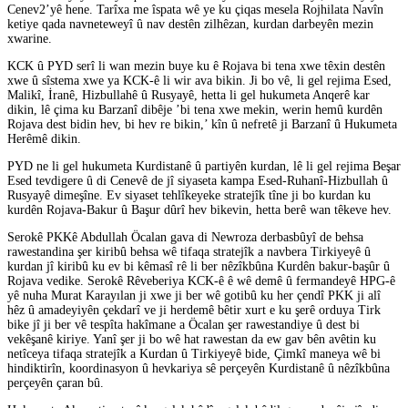
Cenev2’yê hene. Tarîxa me îspata wê ye ku çiqas mesela Rojhilata Navîn
ketiye qada navneteweyî û nav destên zilhêzan, kurdan darbeyên mezin
xwarine.
KCK û PYD serî li wan mezin buye ku ê Rojava bi tena xwe têxin destên
xwe û sîstema xwe ya KCK-ê li wir ava bikin. Ji bo vê, li gel rejima Esed,
Malikî, İranê, Hizbullahê û Rusyayê, hetta li gel hukumeta Anqerê kar
dikin, lê çima ku Barzanî dibêje ’bi tena xwe mekin, werin hemû kurdên
Rojava dest bidin hev, bi hev re bikin,’ kîn û nefretê ji Barzanî û Hukumeta
Herêmê dikin.
PYD ne li gel hukumeta Kurdistanê û partiyên kurdan, lê li gel rejima Beşar
Esed tevdigere û di Cenevê de jî siyaseta kampa Esed-Ruhanî-Hizbullah û
Rusyayê dimeşîne. Ev siyaset tehlîkeyeke stratejîk tîne ji bo kurdan ku
kurdên Rojava-Bakur û Başur dûrî hev bikevin, hetta berê wan têkeve hev.
Serokê PKKê Abdullah Öcalan gava di Newroza derbasbûyî de behsa
rawestandina şer kiribû behsa wê tifaqa stratejîk a navbera Tirkiyeyê û
kurdan jî kiribû ku ev bi kêmasî rê li ber nêzîkbûna Kurdên bakur-başûr û
Rojava vedike. Serokê Rêveberiya KCK-ê ê wê demê û fermandeyê HPG-ê
yê nuha Murat Karayılan ji xwe ji ber wê gotibû ku her çendî PKK ji alî
hêz û amadeyiyên çekdarî ve ji herdemê bêtir xurt e ku şerê orduya Tirk
bike jî ji ber vê tespîta hakîmane a Öcalan şer rawestandiye û dest bi
vekêşanê kiriye. Yanî şer ji bo wê hat rawestan da ew gav bên avêtin ku
netîceya tifaqa stratejîk a Kurdan û Tirkiyeyê bide, Çimkî maneya wê bi
hindiktirîn, koordinasyon û hevkariya sê perçeyên Kurdistanê û nêzîkbûna
perçeyên çaran bû.