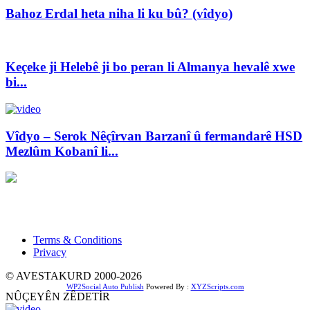
Bahoz Erdal heta niha li ku bû? (vîdyo)
Keçeke ji Helebê ji bo peran li Almanya hevalê xwe
bi...
Vîdyo – Serok Nêçîrvan Barzanî û fermandarê HSD
Mezlûm Kobanî li...
Xwedî û Sernivîser: Dilbixwîn Dara
Pêwendiya ligel me:
info@avestakurd.net
Terms & Conditions
Privacy
© AVESTAKURD 2000-2026
WP2Social Auto Publish
Powered By :
XYZScripts.com
NÛÇEYÊN ZÊDETİR