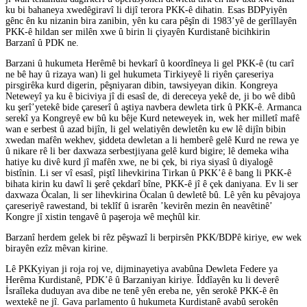
ku bi bahaneya xwedêgiravî li dijî terora PKK-ê dihatin. Esas BDPyiyên
gênc ên ku nizanin bira zanibin, yên ku cara pêşîn di 1983’yê de gerîllayên
PKK-ê hildan ser milên xwe û birin li çiyayên Kurdistanê bicihkirin
Barzanî û PDK ne.
Barzani û hukumeta Herêmê bi hevkarî û koordîneya li gel PKK-ê (tu carî
ne bê hay û rizaya wan) li gel hukumeta Tirkiyeyê li riyên çareseriya
pirsgirêka kurd digerin, pêşniyaran dibin, tawsiyeyan dikin. Kongreya
Neteweyî ya ku ê biciviya jî di esasî de, di dereceya yekê de, ji bo wê dibû
ku şerî’yetekê bide çareserî û aştiya navbera dewleta tirk û PKK-ê. Armanca
serekî ya Kongreyê ew bû ku bêje Kurd neteweyek in, wek her milletî mafê
wan e serbest û azad bijîn, li gel welatiyên dewletên ku ew lê dijîn bibin
xwedan mafên wekhev, şiddeta dewletan a li hemberê gelê Kurd ne rewa ye
û nikare rê li ber daxwaza serbestjiyana gelê kurd bigire; lê demeka wiha
hatiye ku divê kurd jî mafên xwe, ne bi çek, bi riya siyasî û diyalogê
bistînin. Li ser vî esasî, piştî lihevkirina Tirkan û PKK’ê ê bang li PKK-ê
bihata kirin ku dawî li şerê çekdarî bîne, PKK-ê jî ê çek daniyana. Ev li ser
daxwaza Öcalan, li ser lihevkirina Öcalan û dewletê bû. Lê yên ku pêvajoya
çareseriyê rawestand, bi teklîf û israrên ’kevirên mezin ên neavêtinê’
Kongre jî xistin tengavê û paşeroja wê meçhûl kir.
Barzanî herdem gelek bi rêz pêşwazî li berpirsên PKK/BDPê kiriye, ew wek
birayên ezîz mêvan kirine.
Lê PKKyiyan ji roja roj ve, dijminayetiya avabûna Dewleta Federe ya
Herêma Kurdistanê, PDK’ê û Barzaniyan kiriye. Îddîayên ku li deverê
İsraîleka duduyan ava dibe ne tenê yên ereba ne, yên serokê PKK-ê ên
wextekê ne jî. Gava parlamento û hukumeta Kurdistanê avabû serokên