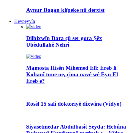
Aynur Dogan klîpeke nû derxist
Hevpeyvîn
Dilbixwîn Dara çû ser gora Şêx
Ubêdullahê Nehrî
Mamosta Hisên Mihemed Elî: Ereb li
Kobanî tune ne, çima navê wê Eyn El
Ereb e?
Rosêl 15 salî doktoriyê dixwîne (Vîdyo)
Siyasetmedar Abdulbasit Seyda: Hebûna