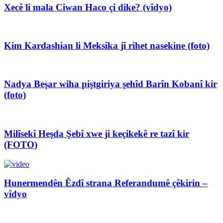
Xecê li mala Ciwan Haco çi dike? (vîdyo)
Kim Kardashian li Meksîka jî rihet nasekine (foto)
Nadya Beşar wiha piştgiriya şehîd Barîn Kobanî kir
(foto)
Milîsekî Heşda Şebî xwe ji keçikekê re tazî kir
(FOTO)
Hunermendên Êzdî strana Referandumê çêkirin –
vîdyo