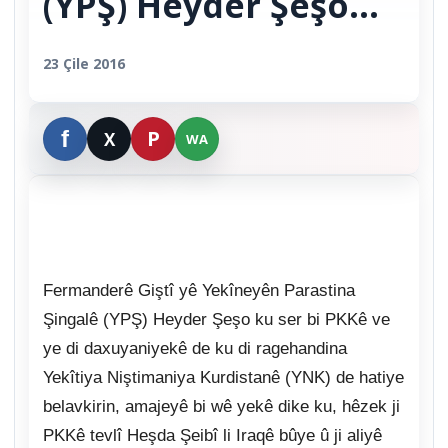
(YPŞ) Heyder Şeşo…
23 Çile 2016
Fermanderê Giştî yê Yekîneyên Parastina
Şingalê (YPŞ) Heyder Şeşo ku ser bi PKKê ve
ye di daxuyaniyekê de ku di ragehandina
Yekîtiya Niştimaniya Kurdistanê (YNK) de hatiye
belavkirin, amajeyê bi wê yekê dike ku, hêzek ji
PKKê tevlî Heşda Şeibî li Iraqê bûye û ji aliyê