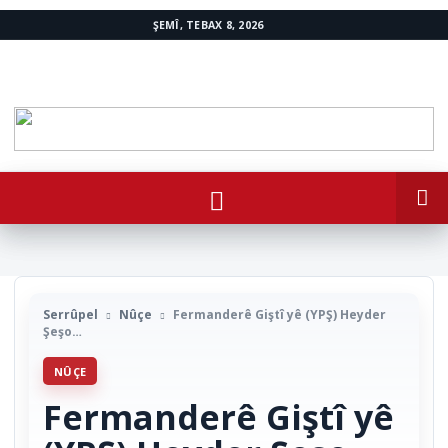
ŞEMÎ, TEBAX 8, 2026
www.avestakurd.net
Serrûpel
Nûçe
Fermanderê Giştî yê (YPŞ) Heyder
Şeşo…
NÛÇE
Fermanderê Giştî yê