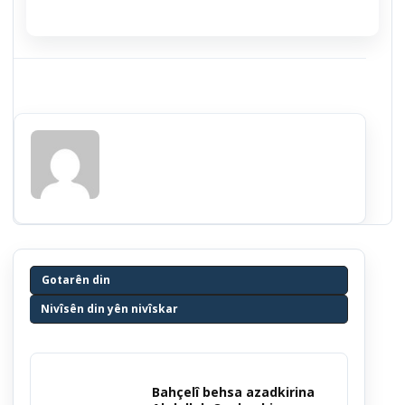
Gotarên din
Nivîsên din yên nivîskar
Bahçelî behsa azadkirina