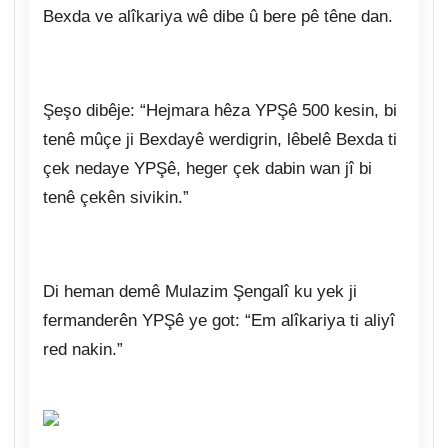
Bexda ve alîkariya wê dibe û bere pê têne dan.
Şeşo dibêje: “Hejmara hêza YPŞê 500 kesin, bi
tenê mûçe ji Bexdayê werdigrin, lêbelê Bexda ti
çek nedaye YPŞê, heger çek dabin wan jî bi
tenê çekên sivikin.”
Di heman demê Mulazim Şengalî ku yek ji
fermanderên YPŞê ye got: “Em alîkariya ti aliyî
red nakin.”