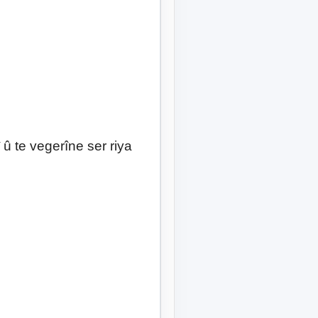
î û te vegerîne ser riya