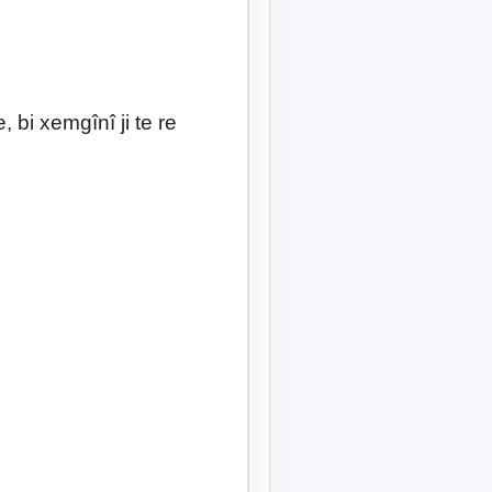
, bi xemgînî ji te re