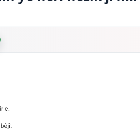
ir e.
bêjî.