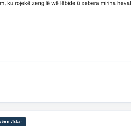
rsim, ku rojekê zengilê wê lêbide û xebera mirina heva
yên nivîskar