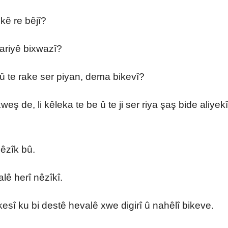
 kê re bêjî?
îkariyê bixwazî?
e û te rake ser piyan, dema bikevî?
weş de, li kêleka te be û te ji ser riya şaş bide aliyek
êzîk bû.
alê herî nêzîkî.
kesî ku bi destê hevalê xwe digirî û nahêlî bikeve.