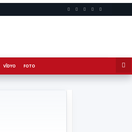
VÎDYO
FOTO