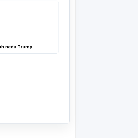
uh neda Trump