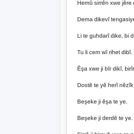
Hemû sirrên xwe jêre d
Dema dikevî tengasiyek
Li te guhdarî dike, bi d
Tu li cem wî rihet dibî.
Êşa xwe ji bîr dikî, bi
Dostê te yê herî nêzîk
Beşeke ji êşa te ye.
Beşeke ji derdê te ye.