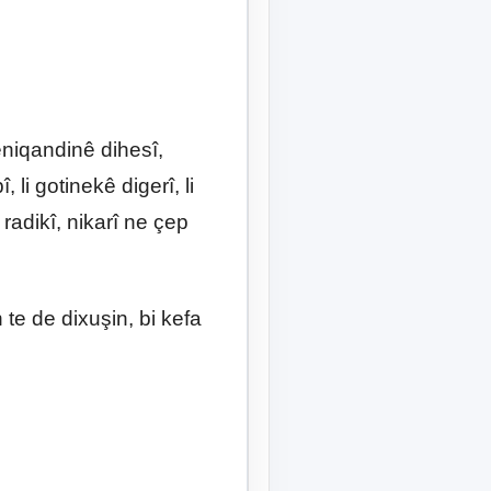
xeniqandinê dihesî,
, li gotinekê digerî, li
 radikî, nikarî ne çep
 te de dixuşin, bi kefa