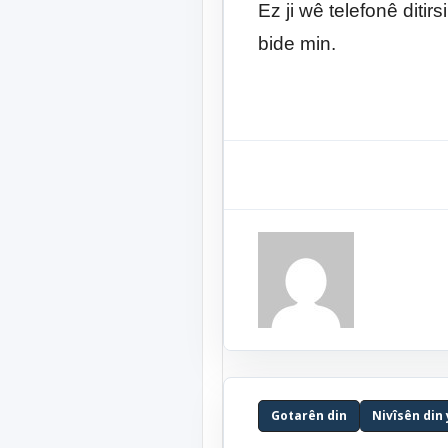
Ez ji wê telefonê diti
bide min.
Gotarên din
Nivîsên din 