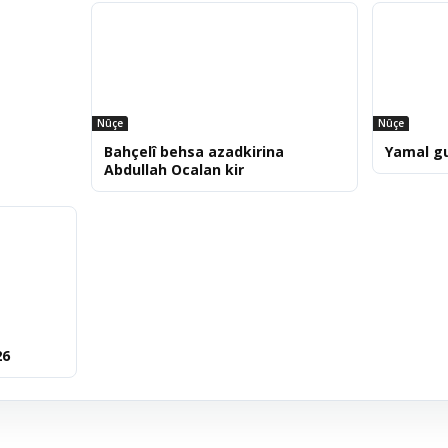
Nûçe
Nûçe
Bahçelî behsa azadkirina
Yamal g
Abdullah Ocalan kir
26