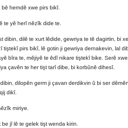
a bê hemdê xwe pirs bikî.
 te yê herî nêzîk dide te.
dibin, dilê te xurt lêdide, gewriya te tê dagirtin, bi 
iştekî pirs bikî, lê gotin ji gewriya dernakevin, lal dibî
ayê bîra te, mêjiyê te êdî nikare tiştekî bike. Serê xwe
êşiya çavên te her tişt tarî dibe, bi korbûnê dihesî.
 dibin, dilopên germ ji çavan derdikvin û bi ser dêmên
ij dikî.
nêzîk miriye.
 be jî lê te gelek tişt wenda kirin.