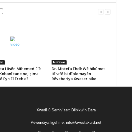
în
Nivîskar
a Hisên Mihemed Elî:
Dr. Mistefa Ebdî: Wê hikûmet
 Kobanî tune ne, çima
itîrafê bi dîplomayên
 Eyn El Ereb e?
Rêveberiya Xweser bike
Xwedî û Sernivîser: Dilbixwîn Dara
Pêwendiya ligel me:
info@avestakurd.net