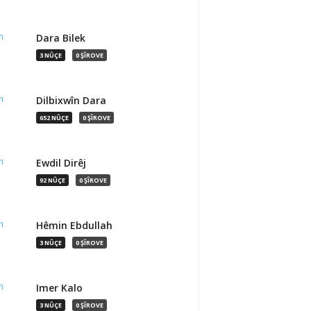
Dara Bilek
3 NÛÇE
0 ŞÎROVE
Dilbixwîn Dara
652 NÛÇE
0 ŞÎROVE
Ewdil Dirêj
92 NÛÇE
0 ŞÎROVE
Hêmin Ebdullah
3 NÛÇE
0 ŞÎROVE
Imer Kalo
3 NÛÇE
0 ŞÎROVE