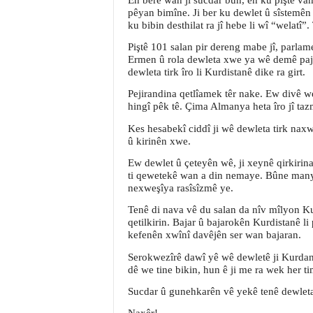
pêyan bimîne. Ji ber ku dewlet û sîstemên ti
ku bibin desthilat ra jî hebe li wî “welatî”
Piştê 101 salan pir dereng mabe jî, parla
Ermen û rola dewleta xwe ya wê demê paji
dewleta tirk îro li Kurdistanê dike ra girt.
Pejirandina qetlîamek têr nake. Ew divê w
hingî pêk tê. Çima Almanya heta îro jî ta
Kes hesabekî ciddî ji wê dewleta tirk na
û kirinên xwe.
Ew dewlet û çeteyên wê, ji xeynê qirkirin
ti qewetekê wan a din nemaye. Bûne manya
nexweşîya rasîsîzmê ye.
Tenê di nava vê du salan da nîv mîlyon Kur
qetilkirin. Bajar û bajarokên Kurdistanê 
kefenên xwînî davêjên ser wan bajaran.
Serokwezîrê dawî yê wê dewletê ji Kurdan 
dê we tine bikin, hun ê ji me ra wek her ti
Sucdar û gunehkarên vê yekê tenê dewleta