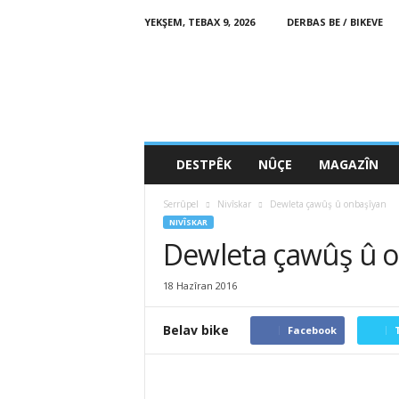
YEKŞEM, TEBAX 9, 2026
DERBAS BE / BIKEVE
www.avestakurd.net
DESTPÊK
NÛÇE
MAGAZÎN
Serrûpel
Nivîskar
Dewleta çawûş û onbaşîyan
NIVÎSKAR
Dewleta çawûş û 
18 Hazîran 2016
Belav bike
Facebook