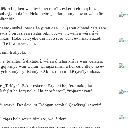
t lêkirî be, hemwelatîyên wî murîd, esker û ehmeq bin,
û onbaşîyan da be. Heke hebe „parlamentoya“ wan wê axûra
lîter bin.
demokrasîyê, berdelên giran dan. Du şerên cîhanê hate serê
awîş û onbaşîyan rizgar bikin. Xwe ji xwelîya wêranîyê
nirxan. Heke belayeke din neyê serê wan, ev nirxên azadî,
îl e li wan welatan.
nin li alîyekî.
 e, totalîterî û dîktatorî, wêran û talan kirîye wan welatan.
 gêj kirîye wan waran. Bihûşta mirin û her cûre îlletê ne ev
 yek kanîya şaristanîyekê bûn, niha milkê çawîş, onbaşî,
e „Tirkîye“.
Esker esker e. Paye çi be, ferq nake, ha
û faşîst be ferq nake. Ha “professor”, “rojnamevan”,
e.
tê dunyayê. Dewleta ku Erdogan serok û Çawûşoglu wezîrê
 û çiqas bela werin bîra we, wê jê derê.
bibe desthilat jî wê sûcdar bin. Heta ku ew dewlet li ser