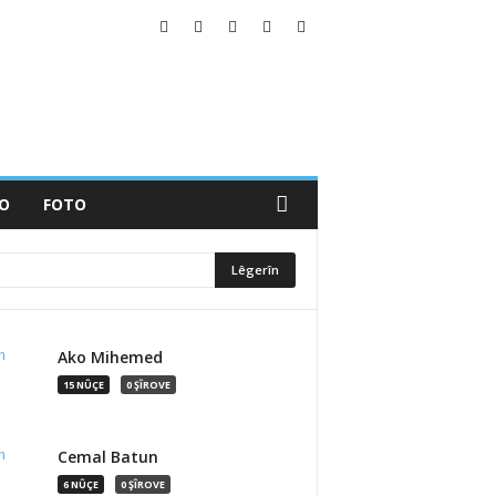
YO
FOTO
Ako Mihemed
15 NÛÇE
0 ŞÎROVE
Cemal Batun
6 NÛÇE
0 ŞÎROVE