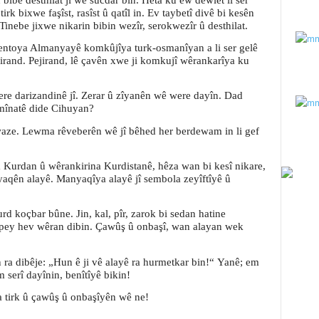
rk bixwe faşîst, rasîst û qatîl in. Ev taybetî divê bi kesên
. Tinebe jixwe nikarin bibin wezîr, serokwezîr û desthilat.
mentoya Almanyayê komkûjîya turk-osmanîyan a li ser gelê
rand. Pejirand, lê çavên xwe ji komkujî wêrankarîya ku
ere darizandinê jî. Zerar û zîyanên wê were dayîn. Dad
zmînatê dide Cihuyan?
xwaze. Lewma rêveberên wê jî bêhed her berdewam in li gef
a Kurdan û wêrankirina Kurdistanê, hêza wan bi kesî nikare,
qên alayê. Manyaqîya alayê jî sembola zeyîftîyê û
d koçbar bûne. Jin, kal, pîr, zarok bi sedan hatine
li pey hev wêran dibin. Çawûş û onbaşî, wan alayan wek
ra dibêje: „Hun ê ji vê alayê ra hurmetkar bin!“
Yanê; em
m serî dayînin, benîtîyê bikin!
 tirk û çawûş û onbaşîyên wê ne!