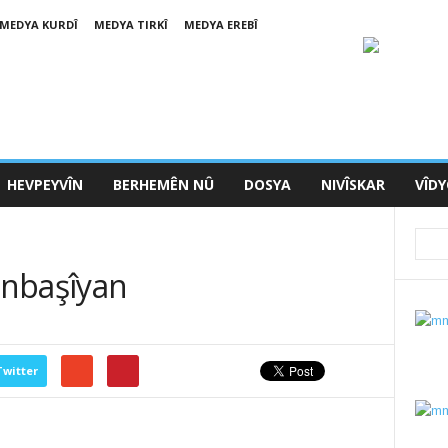
MEDYA KURDÎ
MEDYA TIRKÎ
MEDYA EREBÎ
HEVPEYVÎN
BERHEMÊN NÛ
DOSYA
NIVÎSKAR
VÎD
onbaşîyan
Twitter