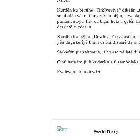
Naxêr!
Kurdên ku bi rûhê „Tirkîyeyîyê“ dibêjin „t
sembolên wê ra tineye. Yên bêjin, „ew ala,
parlamentoya Tirk da biçin heta li çolên E
dewletê sûcdar in.
Kurdên ku bêjin: „Dewleta Tirk, dostê me y
yên dagirkerîyê bînin di Kurdistanê da bi 
Serkeftin pir zehmet e, ji bo ew milletê di 
Cihû heta îro jî, li kuderê ala û semboleke 
Ew lewma bûn dewlet.
Ewdil Dirêj