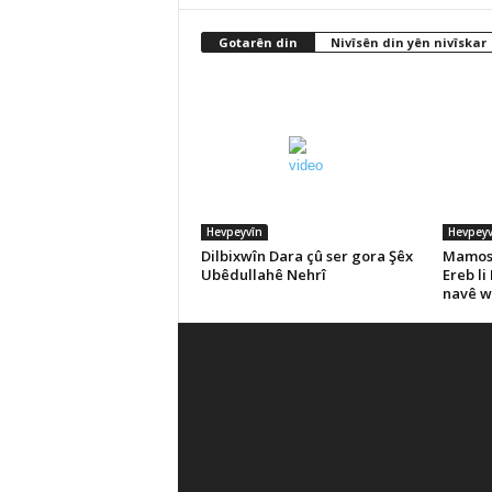
Gotarên din
Nivîsên din yên nivîskar
Hevpeyvîn
Hevpeyv
Dilbixwîn Dara çû ser gora Şêx
Mamost
Ubêdullahê Nehrî
Ereb li
navê wê