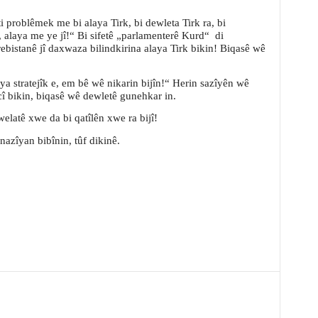
i problêmek me bi alaya Tirk, bi dewleta Tirk ra, bi
 alaya me ye jî!“ Bi sifetê „parlamenterê Kurd“
di
rebistanê jî daxwaza bilindkirina alaya Tirk bikin! Biqasê wê
a stratejîk e, em bê wê nikarin bijîn!“ Herin sazîyên wê
cî bikin, biqasê wê dewletê gunehkar in.
welatê xwe da bi qatîlên xwe ra bijî!
nazîyan bibînin, tûf dikinê.