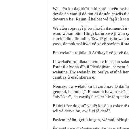
Welatên ku dagirkîrî û bi zorê navên rasîs
dewletên wan jî dê tim di destên çawûş 
dewaran be. Rejim jî helbet wê faşîst û tota
Welatên rojavayî ji bo nirxên dadmendî û 
wan, wêran bûn. Hingî karîn xwe ji wan ç
careke din afirandin. Tawilê gihîştin wan 
yasa, demokrasî ûwd vê gavê saxlem û stab
Em welatên rojhilat û Afrîkayê vê gavê dayî
Li welatên rojhilata navîn ev bi sedan salan
Esrar û afyona dîn û îdeolojîyan, sersem û
welatine. Ew welatên ku berîya efsûnê her
cambaz û efsûnkeran e.
Nemaze ew welatê ku bi zorê nav lê danîn
general, ha onbaşî. Raman û bawerî rasîst 
“nivîskar”, ha çawûş û esker hîç ferq nak
Bi tirkî “er dogan” yanê; kesê ku esker 
wê yê derva be, ew ê çi jê derê?
Faşîzm! şêlîn, gef û kuştin, wêranî, bêhişî
Ên berê wan jî sûcdar bûn, ên ku piştê van 