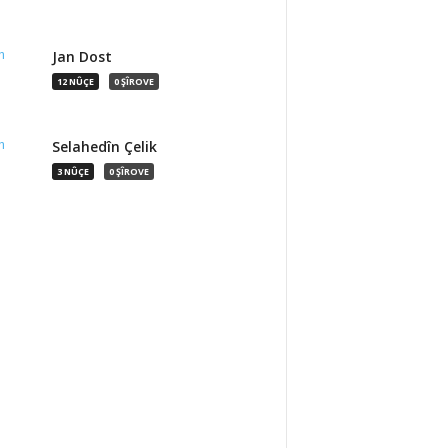
Jan Dost
12 NÛÇE
0 ŞÎROVE
Selahedîn Çelik
3 NÛÇE
0 ŞÎROVE