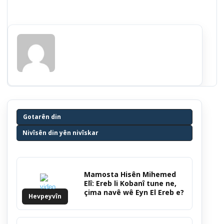
Gotarên din
Nivîsên din yên nivîskar
Mamosta Hisên Mihemed
Elî: Ereb li Kobanî tune ne,
çima navê wê Eyn El Ereb e?
Hevpeyvîn