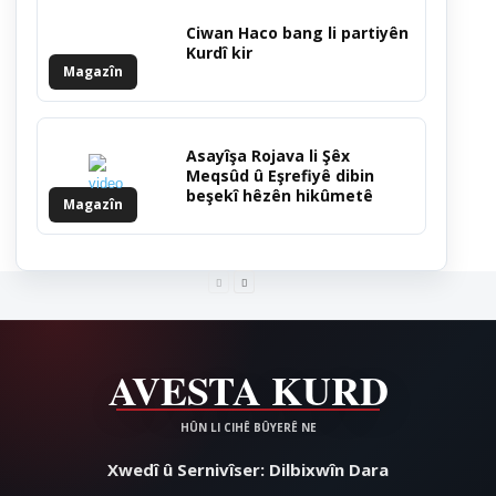
Ciwan Haco bang li partiyên
Kurdî kir
Magazîn
Asayîşa Rojava li Şêx
Meqsûd û Eşrefiyê dibin
beşekî hêzên hikûmetê
Magazîn
Xwedî û Sernivîser: Dilbixwîn Dara