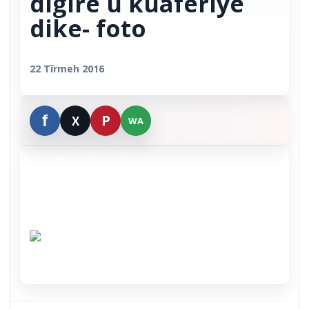
digire û kuafêriyê
dike- foto
22 Tîrmeh 2016