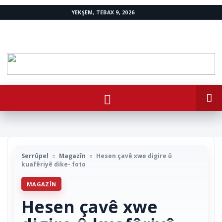
YEKŞEM, TEBAX 9, 2026
www.avestakurd.net
Serrûpel
Magazîn
Hesen çavê xwe digire û
kuafêriyê dike- foto
MAGAZÎN
Hesen çavê xwe