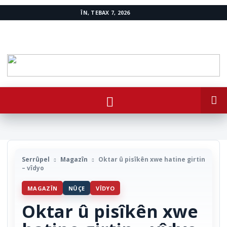
ÎN, TEBAX 7, 2026
www.avestakurd.net
Serrûpel
Magazîn
Oktar û pisîkên xwe hatine girtin
– vîdyo
MAGAZÎN
NÛÇE
VÎDYO
Oktar û pisîkên xwe