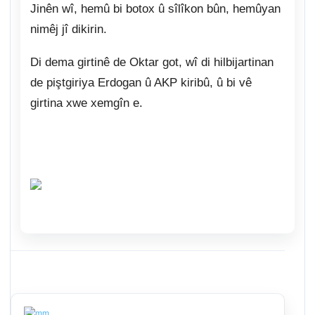
Jinên wî, hemû bi botox û sîlîkon bûn, hemûyan
nimêj jî dikirin.
Di dema girtinê de Oktar got, wî di hilbijartinan
de piştgiriya Erdogan û AKP kiribû, û bi vê
girtina xwe xemgîn e.