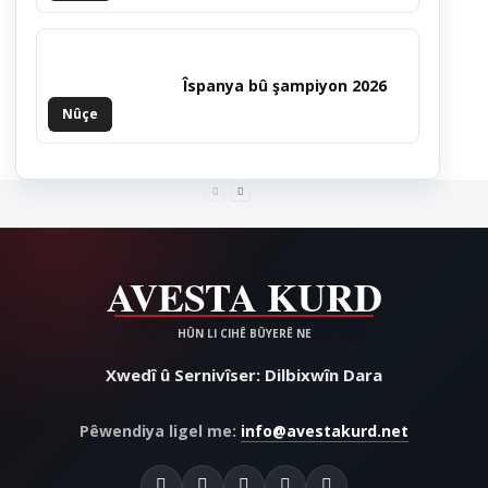
Îspanya bû şampiyon 2026
Nûçe
Xwedî û Sernivîser: Dilbixwîn Dara
Pêwendiya ligel me:
info@avestakurd.net