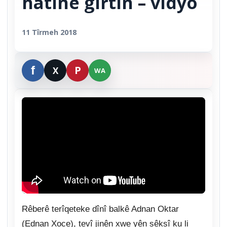
hatine girtin – vîdyo
11 Tîrmeh 2018
Rêberê terîqeteke dînî balkê Adnan Oktar
(Ednan Xoce), tevî jinên xwe yên sêksî ku li