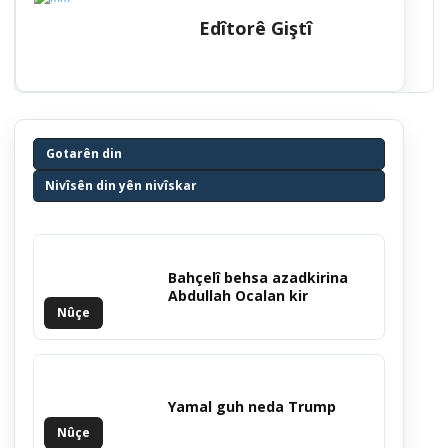
Edîtorê Giştî
Gotarên din
Nivîsên din yên nivîskar
Bahçelî behsa azadkirina
Abdullah Ocalan kir
Nûçe
Yamal guh neda Trump
Nûçe