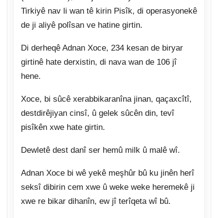
Tirkiyê nav li wan tê kirin Pisîk, di operasyonekê
de ji aliyê polîsan ve hatine girtin.
Di derheqê Adnan Xoce, 234 kesan de biryar
girtinê hate derxistin, di nava wan de 106 jî
hene.
Xoce, bi sûcê xerabbikaranîna jinan, qaçaxcîtî,
destdirêjiyan cinsî, û gelek sûcên din, tevî
pisîkên xwe hate girtin.
Dewletê dest danî ser hemû milk û malê wî.
Adnan Xoce bi wê yekê meşhûr bû ku jinên herî
seksî dibirin cem xwe û weke weke heremekê ji
xwe re bikar dihanîn, ew jî terîqeta wî bû.