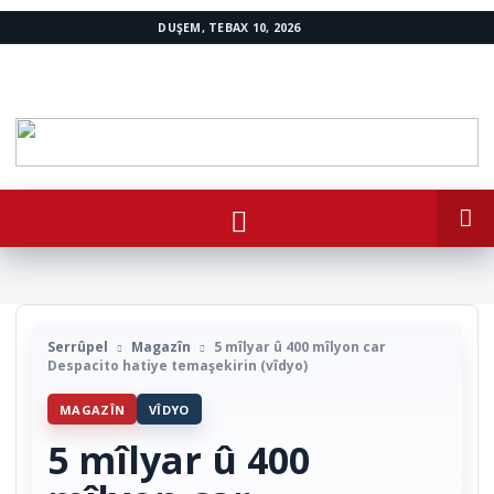
DUŞEM, TEBAX 10, 2026
www.avestakurd.net
Serrûpel
Magazîn
5 mîlyar û 400 mîlyon car
Despacito hatiye temaşekirin (vîdyo)
MAGAZÎN
VÎDYO
5 mîlyar û 400