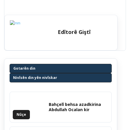
Edîtorê Giştî
Gotarên din
Nivîsên din yên nivîskar
Bahçelî behsa azadkirina
Abdullah Ocalan kir
Nûçe