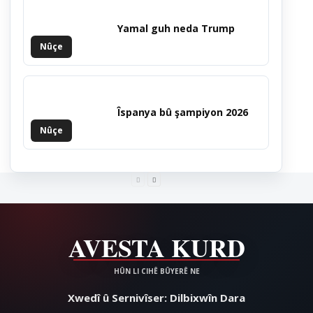
Yamal guh neda Trump
Nûçe
Îspanya bû şampiyon 2026
Nûçe
Xwedî û Sernivîser: Dilbixwîn Dara