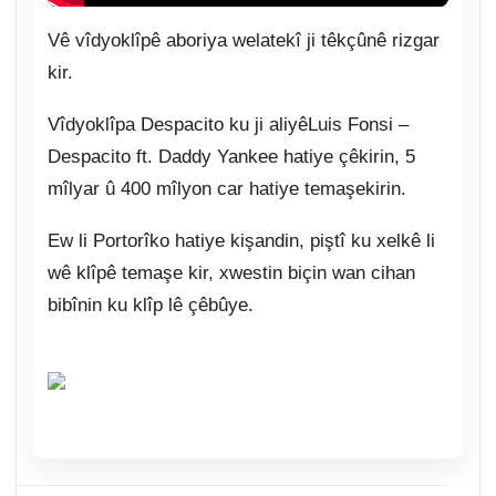
Vê vîdyoklîpê aboriya welatekî ji têkçûnê rizgar
kir.
Vîdyoklîpa Despacito ku ji aliyêLuis Fonsi –
Despacito ft. Daddy Yankee hatiye çêkirin, 5
mîlyar û 400 mîlyon car hatiye temaşekirin.
Ew li Portorîko hatiye kişandin, piştî ku xelkê li
wê klîpê temaşe kir, xwestin biçin wan cihan
bibînin ku klîp lê çêbûye.