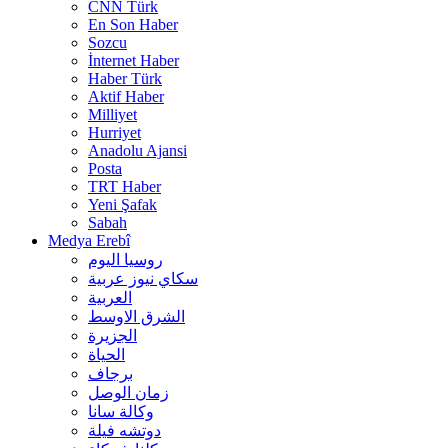
CNN Türk
En Son Haber
Sozcu
İnternet Haber
Haber Türk
Aktif Haber
Milliyet
Hurriyet
Anadolu Ajansi
Posta
TRT Haber
Yeni Şafak
Sabah
Medya Erebî
روسیا الیوم
سكاي نيوز عربية
العربية
الشرق الاوسط
الجزيرة
الحیاة
برجاف
زمان الوصل
وکالة سانا
دوتشه فیلة