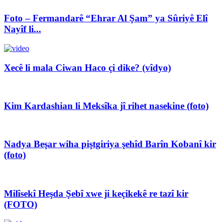
Foto – Fermandarê “Ehrar Al Şam” ya Sûriyê Elî
Nayîf li...
Xecê li mala Ciwan Haco çi dike? (vîdyo)
Kim Kardashian li Meksîka jî rihet nasekine (foto)
Nadya Beşar wiha piştgiriya şehîd Barîn Kobanî kir
(foto)
Milîsekî Heşda Şebî xwe ji keçikekê re tazî kir
(FOTO)