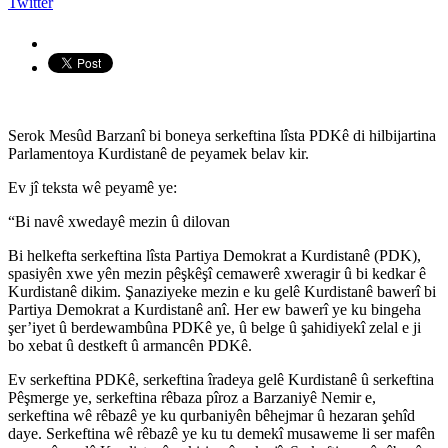
Twitter
Serok Mesûd Barzanî bi boneya serkeftina lîsta PDKê di hilbijartina
Parlamentoya Kurdistanê de peyamek belav kir.
Ev jî teksta wê peyamê ye:
“Bi navê xwedayê mezin û dilovan
Bi helkefta serkeftina lîsta Partiya Demokrat a Kurdistanê (PDK),
spasiyên xwe yên mezin pêşkêşî cemawerê xweragir û bi kedkar ê
Kurdistanê dikim. Şanaziyeke mezin e ku gelê Kurdistanê bawerî bi
Partiya Demokrat a Kurdistanê anî. Her ew bawerî ye ku bingeha
şer’iyet û berdewambûna PDKê ye, û belge û şahidiyekî zelal e ji
bo xebat û destkeft û armancên PDKê.
Ev serkeftina PDKê, serkeftina îradeya gelê Kurdistanê û serkeftina
Pêşmerge ye, serkeftina rêbaza pîroz a Barzaniyê Nemir e,
serkeftina wê rêbazê ye ku qurbaniyên bêhejmar û hezaran şehîd
daye. Serkeftina wê rêbazê ye ku tu demekî musaweme li ser mafên