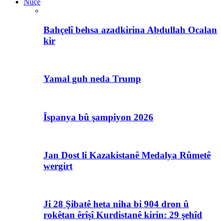
Nûçe
Bahçelî behsa azadkirina Abdullah Ocalan
kir
Yamal guh neda Trump
Îspanya bû şampiyon 2026
Jan Dost li Kazakistanê Medalya Rûmetê
wergirt
Ji 28 Şibatê heta niha bi 904 dron û
rokêtan êrîşî Kurdistanê kirin: 29 şehîd