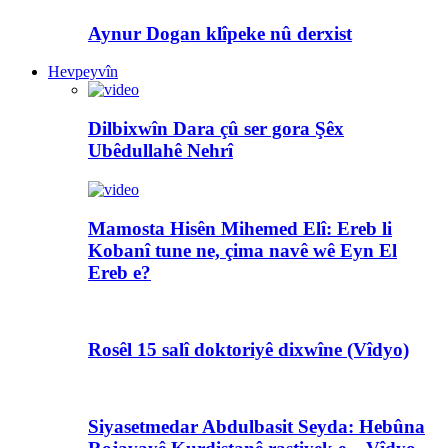
Aynur Dogan klîpeke nû derxist
Hevpeyvîn
Dilbixwîn Dara çû ser gora Şêx
Ubêdullahê Nehrî
Mamosta Hisên Mihemed Elî: Ereb li
Kobanî tune ne, çima navê wê Eyn El
Ereb e?
Rosêl 15 salî doktoriyê dixwîne (Vîdyo)
Siyasetmedar Abdulbasit Seyda: Hebûna