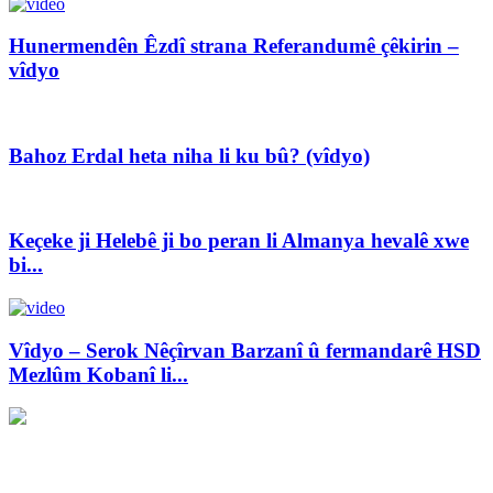
Hunermendên Êzdî strana Referandumê çêkirin –
vîdyo
Bahoz Erdal heta niha li ku bû? (vîdyo)
Keçeke ji Helebê ji bo peran li Almanya hevalê xwe
bi...
Vîdyo – Serok Nêçîrvan Barzanî û fermandarê HSD
Mezlûm Kobanî li...
Xwedî û Sernivîser: Dilbixwîn Dara
Pêwendiya ligel me:
info@avestakurd.net