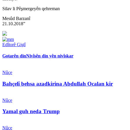
Silav li Pêşmergeyên qehreman
Mesûd Barzanî
21.10.2018”
Edîtorê Giştî
Gotarên din
Nivîsên din yên nivîskar
Nûçe
Bahçelî behsa azadkirina Abdullah Ocalan kir
Nûçe
Yamal guh neda Trump
Nûçe