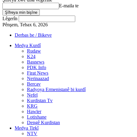
E-maila te
Lêgerîn
Pênşem, Tebax 6, 2026
Derbas be / Bikeve
Medya Kurdî
Rudaw
K24
Basnews
PDK Info
Firat News
Nerinaazad
Berçav
Radyoya Ermenistanê bi kurdî
Nefel
Kurdistan Tv
KRG
Hawler
Lotixhane
Dengê Kurdistan
Medya Tirkî
NTV