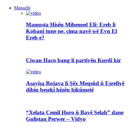
Magazîn
Mamosta Hisên Mihemed Elî: Ereb li
Kobanî tune ne, çima navê wê Eyn El
Ereb e?
Ciwan Haco bang li partiyên Kurdî kir
Asayîşa Rojava li Şêx Meqsûd û Eşrefiyê
dibin beşekî hêzên hikûmetê
“Xelata Cemîl Horo û Bavê Selah” dane
Gulistan Perwer – Vîdyo