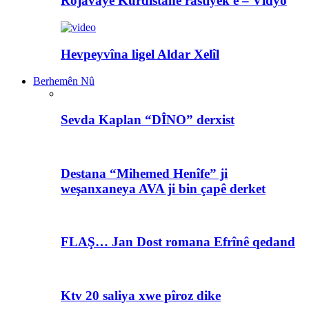
Rojavayê Kurdistanê rastiyek e – Vîdyo
Hevpeyvîna ligel Aldar Xelîl
Berhemên Nû
Sevda Kaplan “DÎNO” derxist
Destana “Mihemed Henîfe” ji
weşanxaneya AVA ji bin çapê derket
FLAŞ… Jan Dost romana Efrînê qedand
Ktv 20 saliya xwe pîroz dike