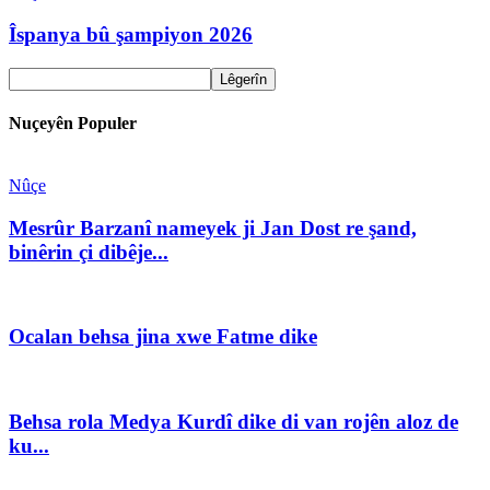
Îspanya bû şampiyon 2026
Nuçeyên Populer
Nûçe
Mesrûr Barzanî nameyek ji Jan Dost re şand,
binêrin çi dibêje...
Ocalan behsa jina xwe Fatme dike
Behsa rola Medya Kurdî dike di van rojên aloz de
ku...