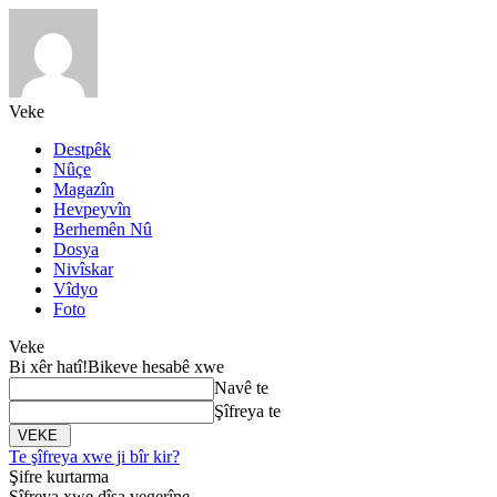
Veke
Destpêk
Nûçe
Magazîn
Hevpeyvîn
Berhemên Nû
Dosya
Nivîskar
Vîdyo
Foto
Veke
Bi xêr hatî!
Bikeve hesabê xwe
Navê te
Şîfreya te
Te şîfreya xwe ji bîr kir?
Şifre kurtarma
Şîfreya xwe dîsa vegerîne