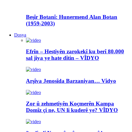
Beşîr Botanî: Hunermend Alan Botan
(1959-2003)
Dosya
Efrîn – Hestiyên zarokekî ku berî 80.000
sal jiya ye hate dîtin – VÎDYO
Arşîva Jenosîda Barzaniyan… Vîdyo
Zor û zehmetiyên Koçmerên Kampa
Domîz çi ne, UN li kuderê ye? VÎDYO