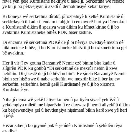
rewa yên gelê Kurdistanê nekiriye û nake jî. Serkeftina wê rêbazê
ye ku ji bo pêkvejiyan û azadî û demokrasiyê xebat kiriye.
Bi boneya wê serkeftina dîrokî, pîrozbahiyê li xelkê Kurdistanê û
serkirdayetî û kadir û endam û alîgir û cemawerê Partiya Demokrat
a Kurdistanê dikim û spasiya wan dikim ku hîmet kirine û ji bo
avakirina Kurdistaneke bihêz PDK biser xistine.
Di encama vê serkeftina PDKê de jî bi hêviya xwedayê mezin dê
hikûmeteke bihêz, ji bo Kurdistaneke bihêz û ji bo xizmetkirina gel
bê avakirin.
Her li vir jî ev gotina Barzaniyê Nemir ezê bînim bîra kadir û
alîgirên PDK ku gotibû “Di serkeftinê de mexrûr nebin û xwe
nebînin. Di şikestê de jî bê hêvî nebin”. Ev şîreta Barzaniyê Nemir
bixin ser hişê xwe û nabe serkeftin we mexrûr bike ji ber ku ew
serkeftin, serkeftina hemû gelê Kurdistanê ye û ji bo xizmeta
Kurdistanê ye.
Niha jî dema wê yekê hatiye ku hemû partiyên siyasî yekrêzî û
yekdengiya miletê me biparêzin û ez daxwaz ji hemû aliyekî jî dikim
ku berjewendiya gel û hevdengiya niştimanî bikin karê xwe yê herî
li pêşî.
Hezar silav ji bo giyanê pak ê şehîdên Kurdistanê û şehîdên rêya
azadiyê.