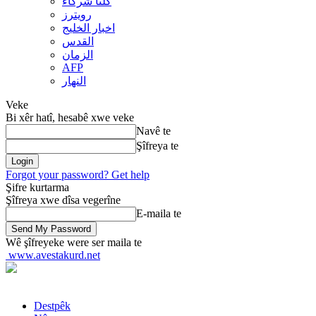
کلنا شرکاء
رويترز
اخبار الخلیج
القدس
الزمان
AFP
النهار
Veke
Bi xêr hatî, hesabê xwe veke
Navê te
Şîfreya te
Forgot your password? Get help
Şifre kurtarma
Şîfreya xwe dîsa vegerîne
E-maila te
Wê şîfreyeke were ser maila te
www.avestakurd.net
Destpêk