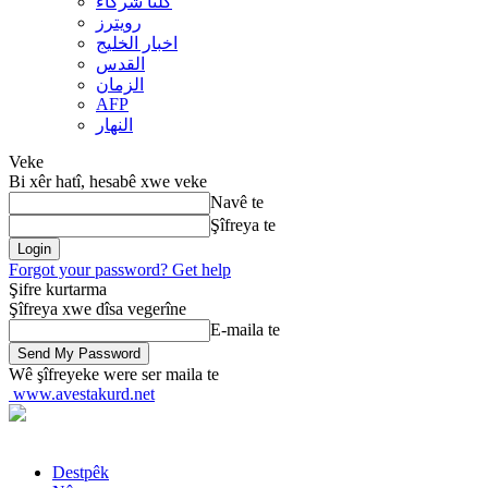
کلنا شرکاء
رويترز
اخبار الخلیج
القدس
الزمان
AFP
النهار
Veke
Bi xêr hatî, hesabê xwe veke
Navê te
Şîfreya te
Forgot your password? Get help
Şifre kurtarma
Şîfreya xwe dîsa vegerîne
E-maila te
Wê şîfreyeke were ser maila te
www.avestakurd.net
Destpêk