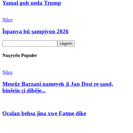
Yamal guh neda Trump
Nûçe
Îspanya bû şampiyon 2026
Nuçeyên Populer
Nûçe
Mesrûr Barzanî nameyek ji Jan Dost re şand,
binêrin çi dibêje...
Ocalan behsa jina xwe Fatme dike