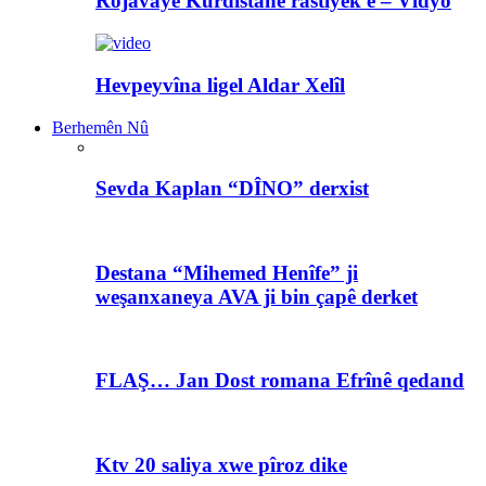
Rojavayê Kurdistanê rastiyek e – Vîdyo
Hevpeyvîna ligel Aldar Xelîl
Berhemên Nû
Sevda Kaplan “DÎNO” derxist
Destana “Mihemed Henîfe” ji
weşanxaneya AVA ji bin çapê derket
FLAŞ… Jan Dost romana Efrînê qedand
Ktv 20 saliya xwe pîroz dike