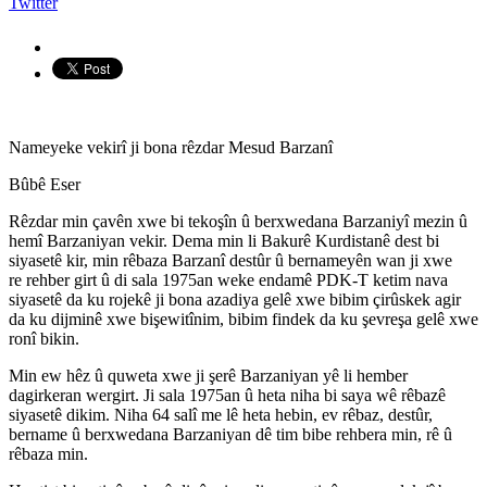
Twitter
Nameyeke vekirî ji bona rêzdar Mesud Barzanî
Bûbê Eser
Rêzdar min çavên xwe bi tekoşîn û berxwedana Barzaniyî mezin û
hemî Barzaniyan vekir. Dema min li Bakurê Kurdistanê dest bi
siyasetê kir, min rêbaza Barzanî destûr û bernameyên wan ji xwe
re rehber girt û di sala 1975an weke endamê PDK-T ketim nava
siyasetê da ku rojekê ji bona azadiya gelê xwe bibim çirûskek agir
da ku dijminê xwe bişewitînim, bibim findek da ku şevreşa gelê xwe
ronî bikin.
Min ew hêz û quweta xwe ji şerê Barzaniyan yê li hember
dagirkeran wergirt. Ji sala 1975an û heta niha bi saya wê rêbazê
siyasetê dikim. Niha 64 salî me lê heta hebin, ev rêbaz, destûr,
bername û berxwedana Barzaniyan dê tim bibe rehbera min, rê û
rêbaza min.