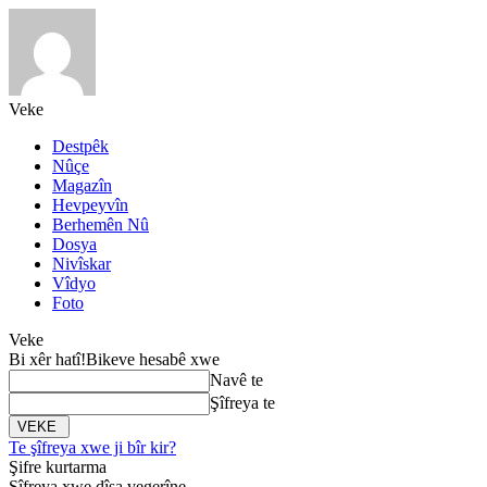
Veke
Destpêk
Nûçe
Magazîn
Hevpeyvîn
Berhemên Nû
Dosya
Nivîskar
Vîdyo
Foto
Veke
Bi xêr hatî!
Bikeve hesabê xwe
Navê te
Şîfreya te
Te şîfreya xwe ji bîr kir?
Şifre kurtarma
Şîfreya xwe dîsa vegerîne