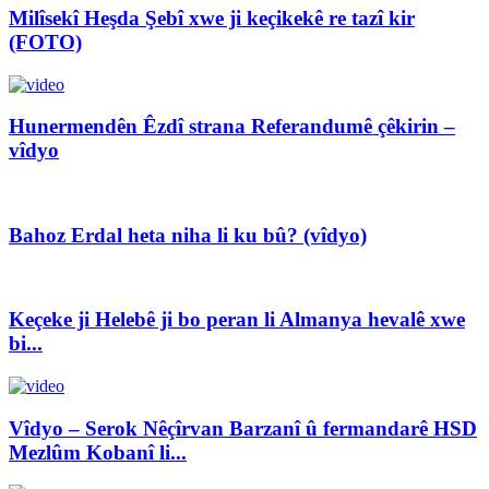
Milîsekî Heşda Şebî xwe ji keçikekê re tazî kir
(FOTO)
Hunermendên Êzdî strana Referandumê çêkirin –
vîdyo
Bahoz Erdal heta niha li ku bû? (vîdyo)
Keçeke ji Helebê ji bo peran li Almanya hevalê xwe
bi...
Vîdyo – Serok Nêçîrvan Barzanî û fermandarê HSD
Mezlûm Kobanî li...