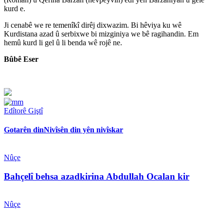
kurd e.
Ji cenabê we re temenîkî dirêj dixwazim. Bi hêviya ku wê
Kurdistana azad û serbixwe bi mizginiya we bê ragihandin. Em
hemû kurd li gel û li benda wê rojê ne.
Bûbê Eser
Edîtorê Giştî
Gotarên din
Nivîsên din yên nivîskar
Nûçe
Bahçelî behsa azadkirina Abdullah Ocalan kir
Nûçe