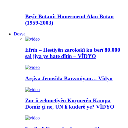
Beşîr Botanî: Hunermend Alan Botan
(1959-2003)
Dosya
Efrîn – Hestiyên zarokekî ku berî 80.000
sal jiya ye hate dîtin – VÎDYO
Arşîva Jenosîda Barzaniyan… Vîdyo
Zor û zehmetiyên Koçmerên Kampa
Domîz çi ne, UN li kuderê ye? VÎDYO