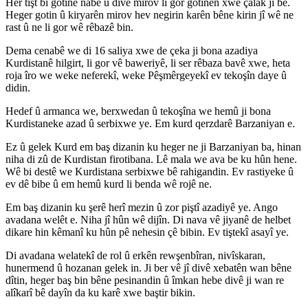
Her tişt bi gotinê nabe û divê mirov li gor gotinên xwe çalak jî be.
Heger gotin û kiryarên mirov hev negirin karên bêne kirin jî wê ne
rast û ne li gor wê rêbazê bin.
Dema cenabê we di 16 saliya xwe de çeka ji bona azadiya
Kurdistanê hilgirt, li gor vê baweriyê, li ser rêbaza bavê xwe, heta
roja îro we weke neferekî, weke Pêşmêrgeyekî ev tekoşîn daye û
didin.
Hedef û armanca we, berxwedan û tekoşîna we hemû ji bona
Kurdistaneke azad û serbixwe ye. Em kurd qerzdarê Barzaniyan e.
Ez û gelek Kurd em baş dizanin ku heger ne ji Barzaniyan ba, hinan
niha di zû de Kurdistan firotibana. Lê mala we ava be ku hûn hene.
Wê bi destê we Kurdistana serbixwe bê rahigandin. Ev rastiyeke û
ev dê bibe û em hemû kurd li benda wê rojê ne.
Em baş dizanin ku şerê herî mezin û zor piştî azadiyê ye. Ango
avadana welêt e. Niha jî hûn wê dijîn. Di nava vê jiyanê de helbet
dikare hin kêmanî ku hûn pê nehesin çê bibin. Ev tiştekî asayî ye.
Di avadana welatekî de rol û erkên rewşenbîran, nivîskaran,
hunermend û hozanan gelek in. Ji ber vê jî divê xebatên wan bêne
dîtin, heger baş bin bêne pesinandin û îmkan hebe divê ji wan re
alîkarî bê dayîn da ku karê xwe baştir bikin.