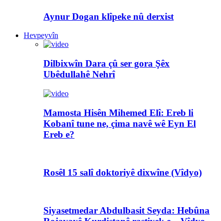
Aynur Dogan klîpeke nû derxist
Hevpeyvîn
Dilbixwîn Dara çû ser gora Şêx
Ubêdullahê Nehrî
Mamosta Hisên Mihemed Elî: Ereb li
Kobanî tune ne, çima navê wê Eyn El
Ereb e?
Rosêl 15 salî doktoriyê dixwîne (Vîdyo)
Siyasetmedar Abdulbasit Seyda: Hebûna