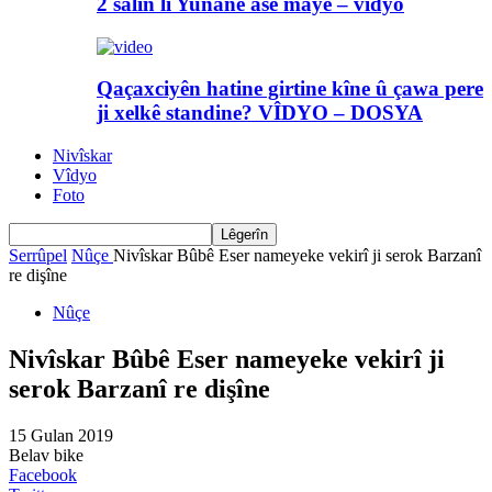
2 salin li Yunanê asê maye – vîdyo
Qaçaxciyên hatine girtine kîne û çawa pere
ji xelkê standine? VÎDYO – DOSYA
Nivîskar
Vîdyo
Foto
Serrûpel
Nûçe
Nivîskar Bûbê Eser nameyeke vekirî ji serok Barzanî
re dişîne
Nûçe
Nivîskar Bûbê Eser nameyeke vekirî ji
serok Barzanî re dişîne
15 Gulan 2019
Belav bike
Facebook