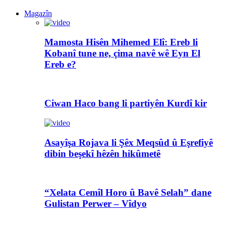
Magazîn
Mamosta Hisên Mihemed Elî: Ereb li
Kobanî tune ne, çima navê wê Eyn El
Ereb e?
Ciwan Haco bang li partiyên Kurdî kir
Asayîşa Rojava li Şêx Meqsûd û Eşrefiyê
dibin beşekî hêzên hikûmetê
“Xelata Cemîl Horo û Bavê Selah” dane
Gulistan Perwer – Vîdyo