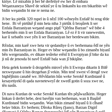
kiriye. Lê mixabin ji ber bê derfetiyê ew her di embara
Weşanxaneya Sîtavê de sekinî ye û tu îmkanên ku em bikaribin wê
bidin weşandin bi me re nema ne.
Ji ber ku pirtûk 320 rupel in û nêzî 100 wêneyên Enfalê bi reng têde
hene. Bi vê pirtûkê jî min heta niha 3 pirtûk û broşûrek li ser
Enfala Barzaniyan weşand ango piştî ”Qêrîna Barzan” wê bibe 4
berhemên min li ser Enfala Barzaniyan. Lê ez ê li vir ranewestim,
kar û xebatên xwe yên li ser Barzaniyan her berdewam bikim.
Rêzdar, min karê xwe heta vir qedandiye û ev berhemana êdî ne yên
min ên Barzaniyan in. Heger ev bêne weşandin û bo zimanên biyanî
bên wergerandin, ev dikare tesîreke erênî li Ewropiyan jî bike da ku
ji nû de jenosda bi navê Enfalê bala wan jî bikişîne.
Heta gelek komele û dezgehên mirovî yên li Ewropa dikarin li Bilê
nexweşxane û hin dezgehan jî vekin. Min tenê xwest vî dengê xwe
bighêjînim canabê we. Hêvîdarim hûn weke Serokê Kurdistanê û
kesayetiyekî di qada navneteweyî de xwedî gotin û soza xwe ne,
tên nasîn.
Di nava Kurdan de weke Serokê Kurdan tên pêşîwazîkirin. Heger
îmkan û derfet hebe, dest bavêjin van berheman, wan li Başûrê
Kurdistanê bidin weşandin. Wan bikin zimanê biyanî û li cîhanê
belav bikin. Ev berhem; Dîroka Rûreş (Şano), Barzan Digirî
(Roman) û Qêrîna Barzan (hevpeyvîn) êdî yên Barzaniyan û gelê