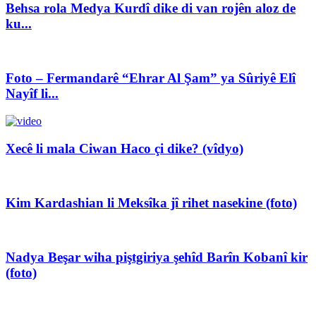
Behsa rola Medya Kurdî dike di van rojên aloz de
ku...
Foto – Fermandarê “Ehrar Al Şam” ya Sûriyê Elî
Nayîf li...
Xecê li mala Ciwan Haco çi dike? (vîdyo)
Kim Kardashian li Meksîka jî rihet nasekine (foto)
Nadya Beşar wiha piştgiriya şehîd Barîn Kobanî kir
(foto)