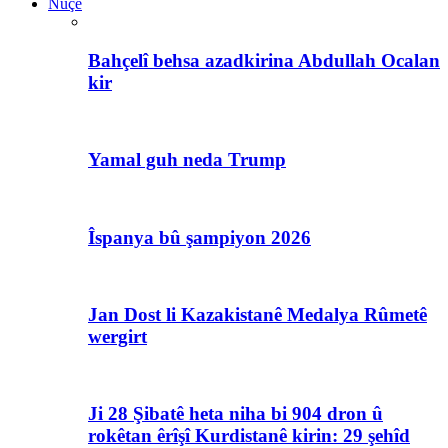
Nûçe
Bahçelî behsa azadkirina Abdullah Ocalan
kir
Yamal guh neda Trump
Îspanya bû şampiyon 2026
Jan Dost li Kazakistanê Medalya Rûmetê
wergirt
Ji 28 Şibatê heta niha bi 904 dron û
rokêtan êrîşî Kurdistanê kirin: 29 şehîd