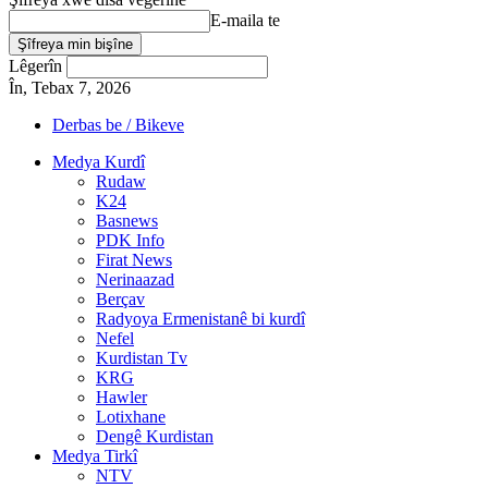
E-maila te
Lêgerîn
În, Tebax 7, 2026
Derbas be / Bikeve
Medya Kurdî
Rudaw
K24
Basnews
PDK Info
Firat News
Nerinaazad
Berçav
Radyoya Ermenistanê bi kurdî
Nefel
Kurdistan Tv
KRG
Hawler
Lotixhane
Dengê Kurdistan
Medya Tirkî
NTV