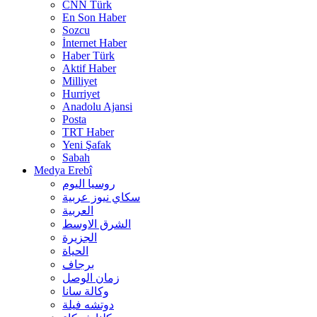
CNN Türk
En Son Haber
Sozcu
İnternet Haber
Haber Türk
Aktif Haber
Milliyet
Hurriyet
Anadolu Ajansi
Posta
TRT Haber
Yeni Şafak
Sabah
Medya Erebî
روسیا الیوم
سكاي نيوز عربية
العربية
الشرق الاوسط
الجزيرة
الحیاة
برجاف
زمان الوصل
وکالة سانا
دوتشه فیلة