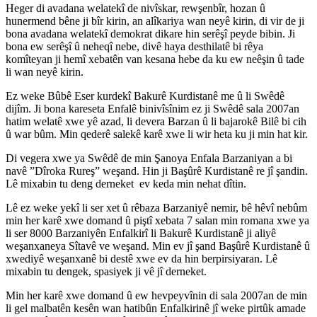
Heger di avadana welatekî de nivîskar, rewşenbîr, hozan û
hunermend bêne ji bîr kirin, an alîkariya wan neyê kirin, di vir de ji
bona avadana welatekî demokrat dikare hin serêşî peyde bibin. Ji
bona ew serêşî û neheqî nebe, divê haya desthilatê bi rêya
komîteyan ji hemî xebatên van kesana hebe da ku ew neêşin û tade
li wan neyê kirin.
Ez weke Bûbê Eser kurdekî Bakurê Kurdistanê me û li Swêdê
dijîm. Ji bona kareseta Enfalê binivîsînim ez ji Swêdê sala 2007an
hatim welatê xwe yê azad, li devera Barzan û li bajarokê Bilê bi cih
û war bûm. Min qederê salekê karê xwe li wir heta ku ji min hat kir.
Di vegera xwe ya Swêdê de min Şanoya Enfala Barzaniyan a bi
navê ”Dîroka Rureş” weşand. Hin ji Başûrê Kurdistanê re jî şandin.
Lê mixabin tu deng derneket ev keda min nehat dîtin.
Lê ez weke yekî li ser xet û rêbaza Barzaniyê nemir, bê hêvî nebûm
min her karê xwe domand û piştî xebata 7 salan min romana xwe ya
li ser 8000 Barzaniyên Enfalkirî li Bakurê Kurdistanê ji aliyê
weşanxaneya Sîtavê ve weşand. Min ev jî şand Başûrê Kurdistanê û
xwediyê weşanxanê bi destê xwe ev da hin berpirsiyaran. Lê
mixabin tu dengek, spasiyek ji vê jî derneket.
Min her karê xwe domand û ew hevpeyvînin di sala 2007an de min
li gel malbatên kesên wan hatibûn Enfalkirinê jî weke pirtûk amade