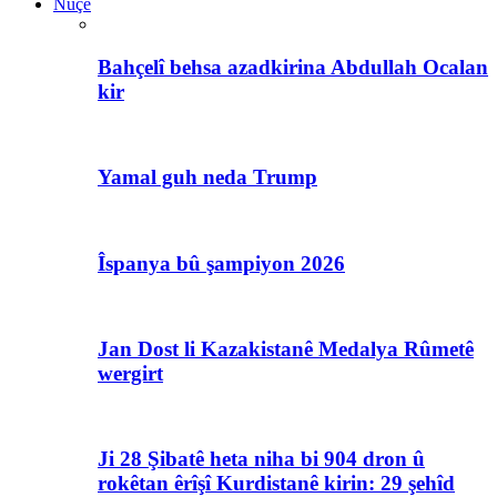
Nûçe
Bahçelî behsa azadkirina Abdullah Ocalan
kir
Yamal guh neda Trump
Îspanya bû şampiyon 2026
Jan Dost li Kazakistanê Medalya Rûmetê
wergirt
Ji 28 Şibatê heta niha bi 904 dron û
rokêtan êrîşî Kurdistanê kirin: 29 şehîd