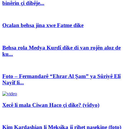
binêrin çi dibêje...
Ocalan behsa jina xwe Fatme dike
Behsa rola Medya Kurdî dike di van rojên aloz de
ku...
Foto – Fermandarê “Ehrar Al Şam” ya Sûriyê Elî
Nayîf li...
Xecê li mala Ciwan Haco çi dike? (vîdyo)
Kim Kardashian li Meksîka jî rihet nasekine (foto)