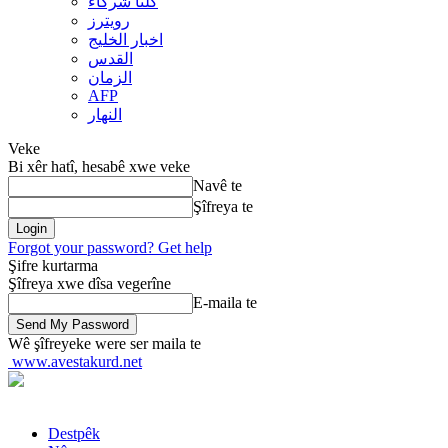
کلنا شرکاء
رويترز
اخبار الخلیج
القدس
الزمان
AFP
النهار
Veke
Bi xêr hatî, hesabê xwe veke
Navê te
Şîfreya te
Forgot your password? Get help
Şifre kurtarma
Şîfreya xwe dîsa vegerîne
E-maila te
Wê şîfreyeke were ser maila te
www.avestakurd.net
Destpêk