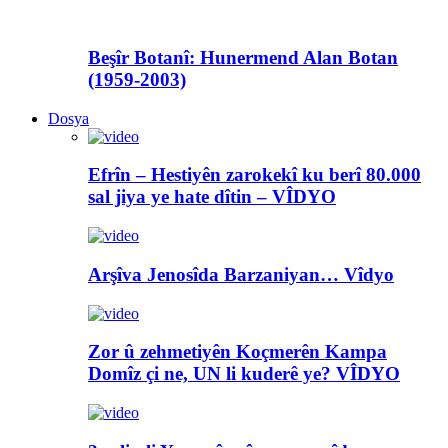
Beşîr Botanî: Hunermend Alan Botan
(1959-2003)
Dosya
Efrîn – Hestiyên zarokekî ku berî 80.000
sal jiya ye hate dîtin – VÎDYO
Arşîva Jenosîda Barzaniyan… Vîdyo
Zor û zehmetiyên Koçmerên Kampa
Domîz çi ne, UN li kuderê ye? VÎDYO