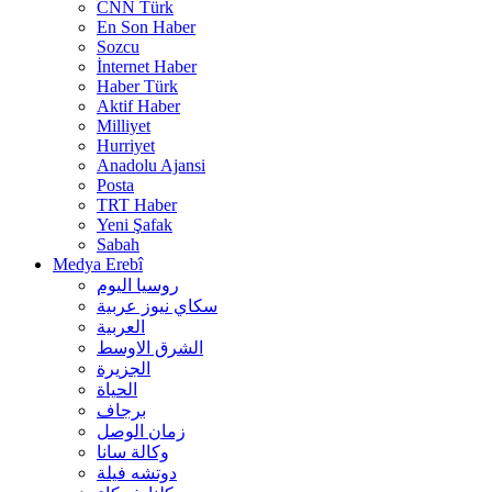
CNN Türk
En Son Haber
Sozcu
İnternet Haber
Haber Türk
Aktif Haber
Milliyet
Hurriyet
Anadolu Ajansi
Posta
TRT Haber
Yeni Şafak
Sabah
Medya Erebî
روسیا الیوم
سكاي نيوز عربية
العربية
الشرق الاوسط
الجزيرة
الحیاة
برجاف
زمان الوصل
وکالة سانا
دوتشه فیلة