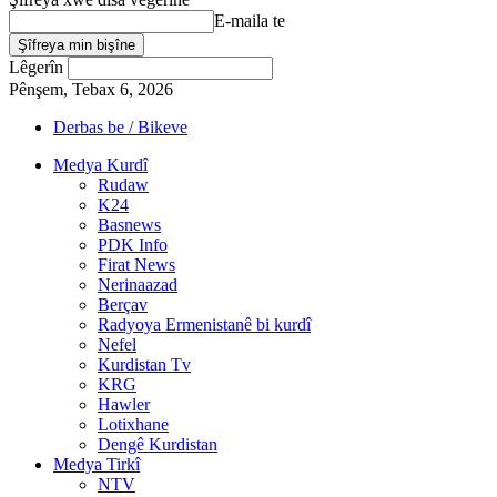
E-maila te
Lêgerîn
Pênşem, Tebax 6, 2026
Derbas be / Bikeve
Medya Kurdî
Rudaw
K24
Basnews
PDK Info
Firat News
Nerinaazad
Berçav
Radyoya Ermenistanê bi kurdî
Nefel
Kurdistan Tv
KRG
Hawler
Lotixhane
Dengê Kurdistan
Medya Tirkî
NTV