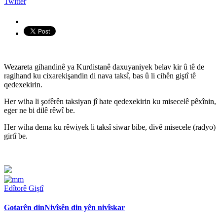
Twitter
Wezareta gihandinê ya Kurdistanê daxuyaniyek belav kir û tê de
ragihand ku cixarekişandin di nava taksî, bas û li cihên giştî tê
qedexekirin.
Her wiha li şofêrên taksiyan jî hate qedexekirin ku misecelê pêxînin,
eger ne bi dilê rêwî be.
Her wiha dema ku rêwiyek li taksî siwar bibe, divê misecele (radyo)
girtî be.
Edîtorê Giştî
Gotarên din
Nivîsên din yên nivîskar