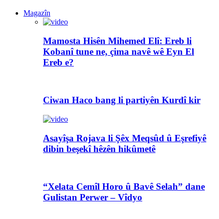
Magazîn
Mamosta Hisên Mihemed Elî: Ereb li
Kobanî tune ne, çima navê wê Eyn El
Ereb e?
Ciwan Haco bang li partiyên Kurdî kir
Asayîşa Rojava li Şêx Meqsûd û Eşrefiyê
dibin beşekî hêzên hikûmetê
“Xelata Cemîl Horo û Bavê Selah” dane
Gulistan Perwer – Vîdyo