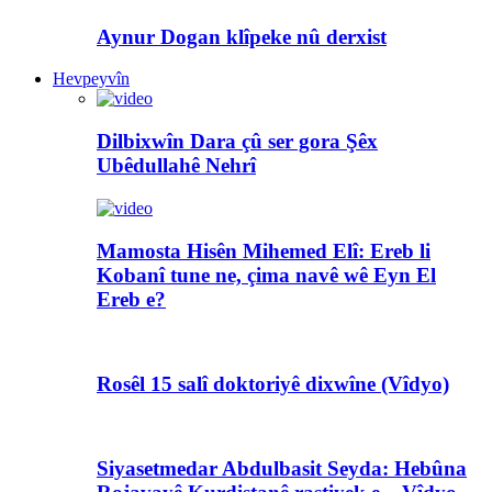
Aynur Dogan klîpeke nû derxist
Hevpeyvîn
Dilbixwîn Dara çû ser gora Şêx
Ubêdullahê Nehrî
Mamosta Hisên Mihemed Elî: Ereb li
Kobanî tune ne, çima navê wê Eyn El
Ereb e?
Rosêl 15 salî doktoriyê dixwîne (Vîdyo)
Siyasetmedar Abdulbasit Seyda: Hebûna