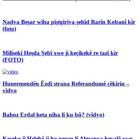
Nadya Beşar wiha piştgiriya şehîd Barîn Kobanî kir
(foto)
Milîsekî Heşda Şebî xwe ji keçikekê re tazî kir
(FOTO)
Hunermendên Êzdî strana Referandumê çêkirin –
vîdyo
Bahoz Erdal heta niha li ku bû? (vîdyo)
Keçeke ji Helebê ji bo peran li Almanya hevalê xwe