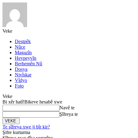
Veke
Destpêk
Nûçe
Magazîn
Hevpeyvîn
Berhemên Nû
Dosya
Nivîskar
Vîdyo
Foto
Veke
Bi xêr hatî!
Bikeve hesabê xwe
Navê te
Şîfreya te
Te şîfreya xwe ji bîr kir?
Şifre kurtarma
Şîfreya xwe dîsa vegerîne