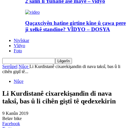
2 salin li Yunanê asê maye – vîdyo
Qaçaxciyên hatine girtine kîne û çawa pere
ji xelkê standine? VÎDYO – DOSYA
Nivîskar
Vîdyo
Foto
Serrûpel
Nûçe
Li Kurdistanê cixarekişandin di nava taksî, bas û li
cihên giştî tê...
Nûçe
Li Kurdistanê cixarekişandin di nava
taksî, bas û li cihên giştî tê qedexekirin
9 Kanûn 2019
Belav bike
Facebook