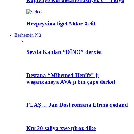
Rojavayê Kurdistanê rastiyek e – Vîdyo
Hevpeyvîna ligel Aldar Xelîl
Berhemên Nû
Sevda Kaplan “DÎNO” derxist
Destana “Mihemed Henîfe” ji
weşanxaneya AVA ji bin çapê derket
FLAŞ… Jan Dost romana Efrînê qedand
Ktv 20 saliya xwe pîroz dike