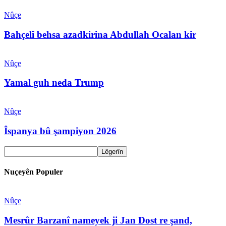
Nûçe
Bahçelî behsa azadkirina Abdullah Ocalan kir
Nûçe
Yamal guh neda Trump
Nûçe
Îspanya bû şampiyon 2026
Nuçeyên Populer
Nûçe
Mesrûr Barzanî nameyek ji Jan Dost re şand,