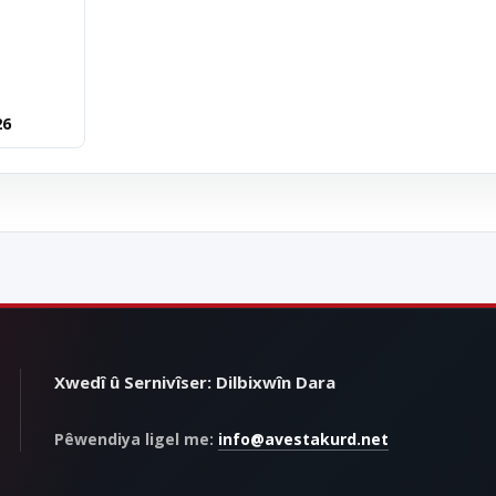
26
Xwedî û Sernivîser: Dilbixwîn Dara
Pêwendiya ligel me:
info@avestakurd.net