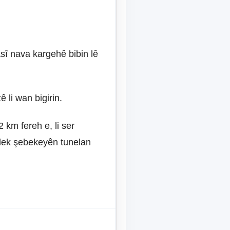
sî nava kargehê bibin lê
 li wan bigirin.
 km fereh e, li ser
elek şebekeyên tunelan