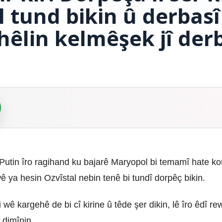
 tund bikin û derbasî
hêlin kelmêşek jî der
utin îro ragihand ku bajarê Maryopol bi temamî hate kont
 ya hesin Ozvîstal nebin tenê bi tundî dorpêç bikin.
wê kargehê de bi cî kirine û têde şer dikin, lê îro êdî r
 dimînin.