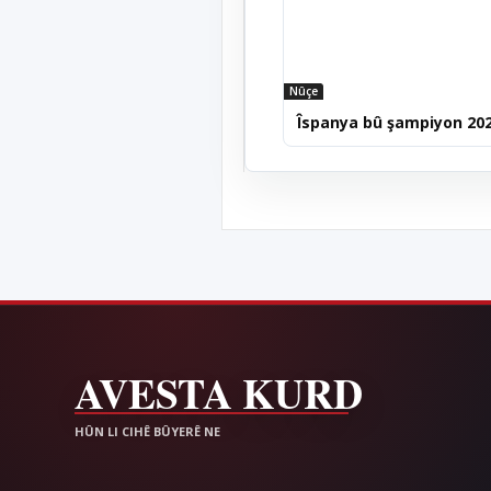
Nûçe
Îspanya bû şampiyon 20