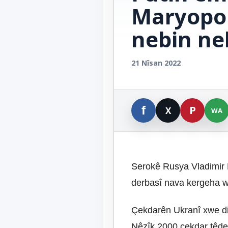
Maryopol
nebin ne
21 Nîsan 2022
Serokê Rusya Vladimir P
derbasî nava kergeha wê
Çekdarên Ukranî xwe di 
Nêzîk 2000 çekdar têde