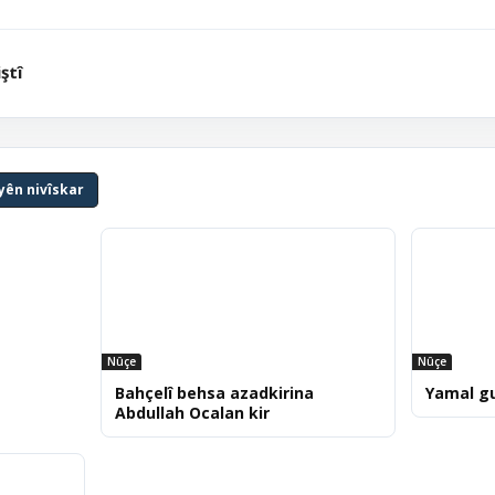
ştî
yên nivîskar
Nûçe
Nûçe
Bahçelî behsa azadkirina
Yamal g
Abdullah Ocalan kir