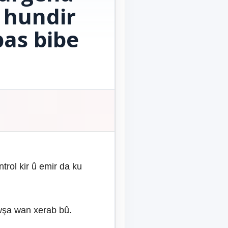
 hundir
bas bibe
rol kir û emir da ku
ewşa wan xerab bû.