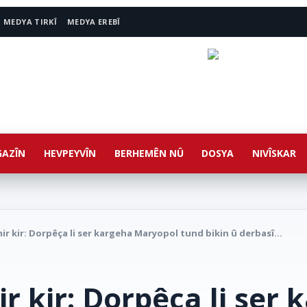
MEDYA TIRKÎ
MEDYA EREBÎ
AZÎN
HEVPEYVÎN
BERHEMÊN NÛ
DOSYA
NIVÎSKAR
ir kir: Dorpêça li ser kargeha Maryopol tund bikin û derbasî...
r kir: Dorpêça li ser