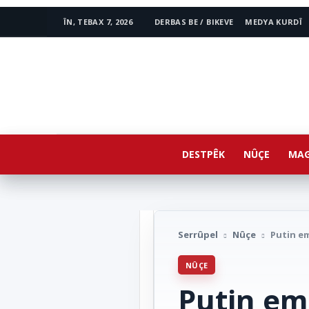
ÎN, TEBAX 7, 2026
DERBAS BE / BIKEVE
MEDYA KURDÎ
www.avestakurd.net
DESTPÊK
NÛÇE
MAG
Serrûpel
Nûçe
Putin em
NÛÇE
Putin emi