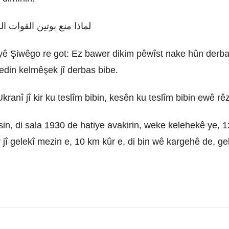
iyê Şiwêgo re got: Ez bawer dikim pêwîst nake hûn derba
nedin kelmêşek jî derbas bibe.
ranî jî kir ku teslîm bibin, kesên ku teslîm bibin ewê rêzê
n, di sala 1930 de hatiye avakirin, weke kelehekê ye, 12
jî gelekî mezin e, 10 km kûr e, di bin wê kargehê de, g