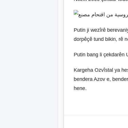
Putin ji wezîrê berevan
dorpêçê tund bikin, rê 
Putin bang li çekdarên Uk
Kargeha Ozvîstal ya hesi
bendera Azov e, bender 
hene.