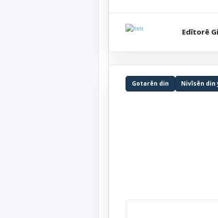
Edîtorê Gi
Gotarên din
Nivîsên din 