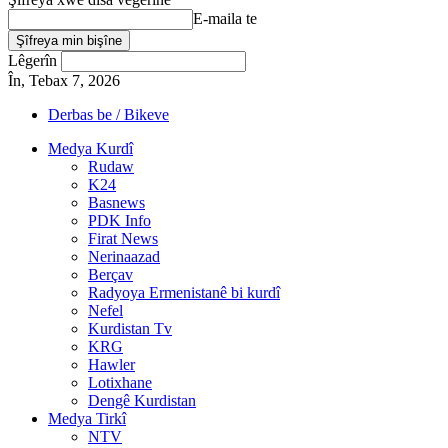
E-maila te
Lêgerîn
În, Tebax 7, 2026
Derbas be / Bikeve
Medya Kurdî
Rudaw
K24
Basnews
PDK Info
Firat News
Nerinaazad
Berçav
Radyoya Ermenistanê bi kurdî
Nefel
Kurdistan Tv
KRG
Hawler
Lotixhane
Dengê Kurdistan
Medya Tirkî
NTV