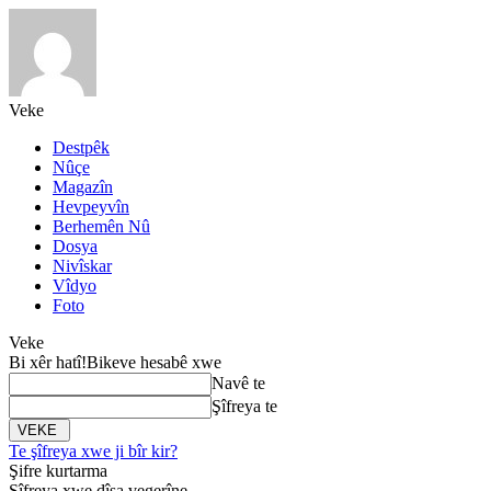
Veke
Destpêk
Nûçe
Magazîn
Hevpeyvîn
Berhemên Nû
Dosya
Nivîskar
Vîdyo
Foto
Veke
Bi xêr hatî!
Bikeve hesabê xwe
Navê te
Şîfreya te
Te şîfreya xwe ji bîr kir?
Şifre kurtarma
Şîfreya xwe dîsa vegerîne