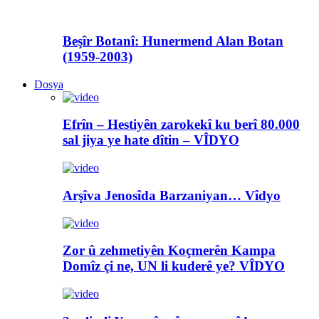
Beşîr Botanî: Hunermend Alan Botan
(1959-2003)
Dosya
Efrîn – Hestiyên zarokekî ku berî 80.000
sal jiya ye hate dîtin – VÎDYO
Arşîva Jenosîda Barzaniyan… Vîdyo
Zor û zehmetiyên Koçmerên Kampa
Domîz çi ne, UN li kuderê ye? VÎDYO