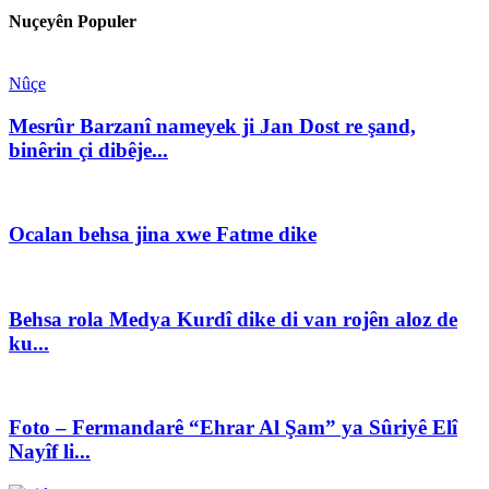
Nuçeyên Populer
Nûçe
Mesrûr Barzanî nameyek ji Jan Dost re şand,
binêrin çi dibêje...
Ocalan behsa jina xwe Fatme dike
Behsa rola Medya Kurdî dike di van rojên aloz de
ku...
Foto – Fermandarê “Ehrar Al Şam” ya Sûriyê Elî
Nayîf li...