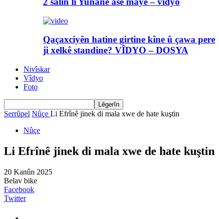
2 salin li Yunanê asê maye – vîdyo
Qaçaxciyên hatine girtine kîne û çawa pere
ji xelkê standine? VÎDYO – DOSYA
Nivîskar
Vîdyo
Foto
Serrûpel
Nûçe
Li Efrînê jinek di mala xwe de hate kuştin
Nûçe
Li Efrînê jinek di mala xwe de hate kuştin
20 Kanûn 2025
Belav bike
Facebook
Twitter