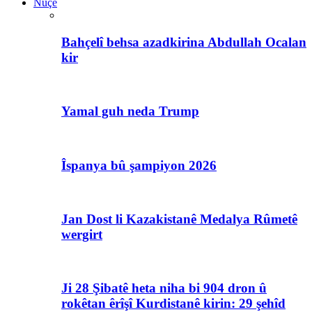
Nûçe
Bahçelî behsa azadkirina Abdullah Ocalan
kir
Yamal guh neda Trump
Îspanya bû şampiyon 2026
Jan Dost li Kazakistanê Medalya Rûmetê
wergirt
Ji 28 Şibatê heta niha bi 904 dron û
rokêtan êrîşî Kurdistanê kirin: 29 şehîd