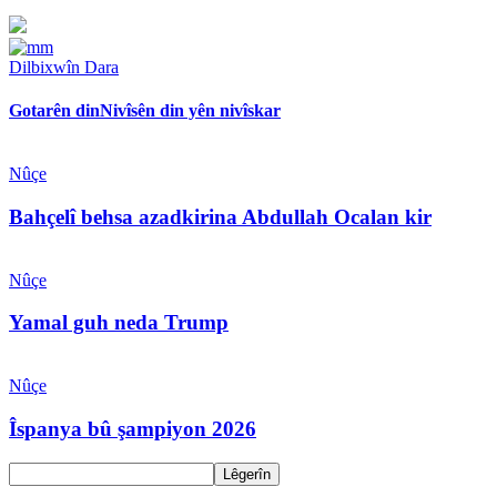
Dilbixwîn Dara
Gotarên din
Nivîsên din yên nivîskar
Nûçe
Bahçelî behsa azadkirina Abdullah Ocalan kir
Nûçe
Yamal guh neda Trump
Nûçe
Îspanya bû şampiyon 2026