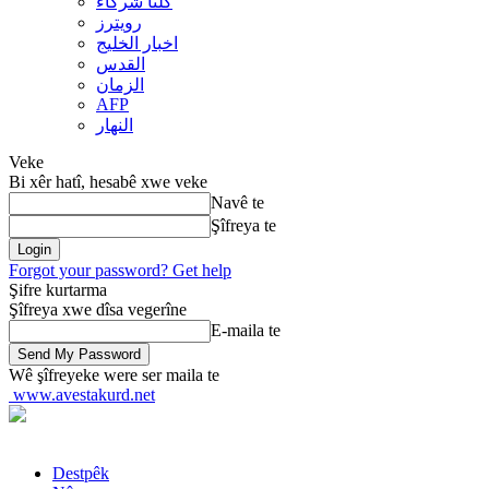
کلنا شرکاء
رويترز
اخبار الخلیج
القدس
الزمان
AFP
النهار
Veke
Bi xêr hatî, hesabê xwe veke
Navê te
Şîfreya te
Forgot your password? Get help
Şifre kurtarma
Şîfreya xwe dîsa vegerîne
E-maila te
Wê şîfreyeke were ser maila te
www.avestakurd.net
Destpêk