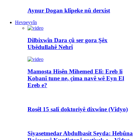
Aynur Dogan klîpeke nû derxist
Hevpeyvîn
Dilbixwîn Dara çû ser gora Şêx
Ubêdullahê Nehrî
Mamosta Hisên Mihemed Elî: Ereb li
Kobanî tune ne, çima navê wê Eyn El
Ereb e?
Rosêl 15 salî doktoriyê dixwîne (Vîdyo)
Siyasetmedar Abdulbasit Seyda: Hebûna