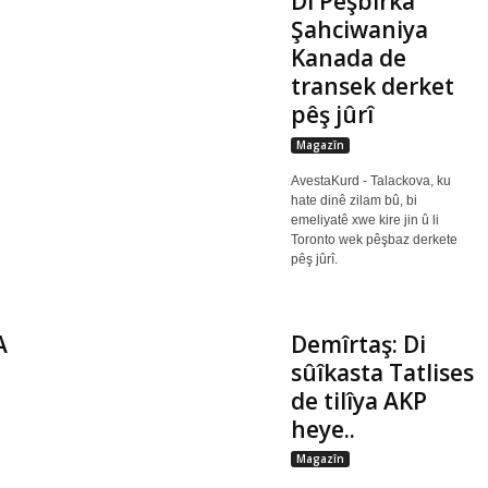
Di Pêşbirka
Şahciwaniya
Kanada de
transek derket
pêş jûrî
Magazîn
AvestaKurd - Talackova, ku
hate dinê zilam bû, bi
emeliyatê xwe kire jin û li
Toronto wek pêşbaz derkete
pêş jûrî.
A
Demîrtaş: Di
sûîkasta Tatlises
de tilîya AKP
heye..
Magazîn