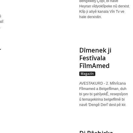
dengxweş Çopî, bi navê
Heyran vîdyoklîpeke nû derxist.
Klîp ji aliyê kanala Vîn Tv ve
ê
hate derxistin.
alî
.
r
Dîmenek ji
Festîvala
FîlmAmed
Magazîn
AVESTAKURD - 2. Mîhrîcana
Fîlmamed a Belgefîlman, duh
bi şev bi şahîyekÊ, resepsîyon
û temaşekirina belgefîlmê bi
navê 'Dengê Derî' dest pê kir.