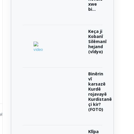
xwe
bi...
Keça ji
Kobanî
Silêmanî
hejand
(vîdyo)
Binêrin
vî
karsazê
Kurdê
rojavayê
Kurdistanê
çi kir?
(FOTO)
el
Klîpa