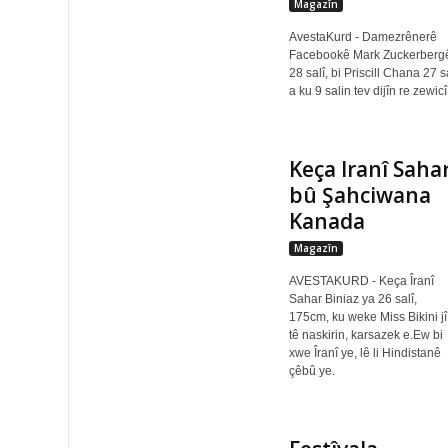
Magazîn
AvestaKurd - Damezrênerê
Facebookê Mark Zuckerberg
28 salî, bi Priscill Chana 27 s
a ku 9 salin tev dijîn re zewicî
Keça Iranî Saha
bû Şahciwana
Kanada
Magazîn
AVESTAKURD - Keça Îranî
Sahar Biniaz ya 26 salî,
175cm, ku weke Miss Bikini jî
tê naskirin, karsazek e.Ew bi
xwe Îranî ye, lê li Hindistanê
çêbû ye.