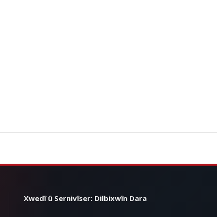
Xwedî û Sernivîser: Dilbixwîn Dara