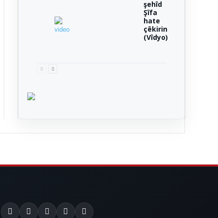
şehîd
Şîfa
hate
çêkirin
(Vîdyo)