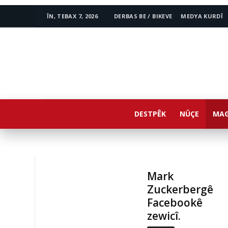
ÎN, TEBAX 7, 2026
DERBAS BE / BIKEVE
MEDYA KURDÎ
www.avestakurd.net
DESTPÊK
NÛÇE
MAG
Mark
Zuckerbergê
Facebookê
zewicî.