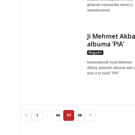
gihande hejmareke mezin ji
xwendevanan
Ji Mehmet Akba
albuma ‘P!A’
Magazîn
Hunermendê Kurd Mehmet
Akbaş yekemîn albuma xwe 
solo a bi navê "P!A"
1
...
96
97
98