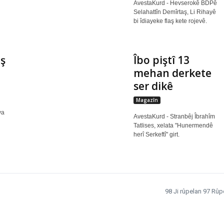
AvestaKurd - Hevserokê BDPê
Selahattîn Demîrtaş, Li Rihayê
bi îdiayeke flaş kete rojevê.
ş
Îbo piştî 13
mehan derkete
ser dikê
Magazîn
ya
AvestaKurd - Stranbêj Îbrahîm
Tatlises, xelata "Hunermendê
herî Serkeftî" girt.
98 Ji rûpelan 97 Rûp