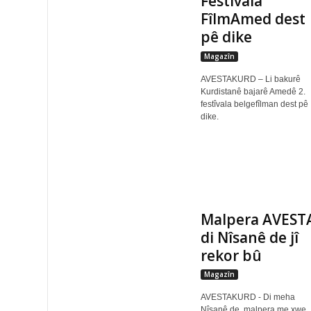
Festîvala
FîlmAmed dest
pê dike
Magazîn
AVESTAKURD – Li bakurê
Kurdistanê bajarê Amedê 2.
festîvala belgefîlman dest pê
dike.
Malpera AVEST
di Nîsanê de jî
rekor bû
Magazîn
AVESTAKURD - Di meha
Nîsanê de, malpera me xwe