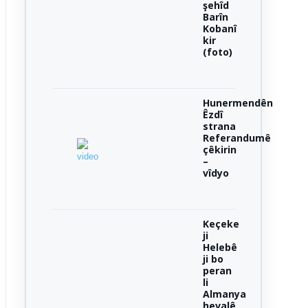
şehîd
Barîn
Kobanî
kir
(foto)
Hunermendên
Êzdî
strana
Referandumê
çêkirin
–
vîdyo
Keçeke
ji
Helebê
ji bo
peran
li
Almanya
hevalê