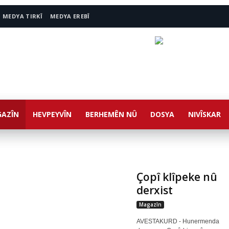
MEDYA TIRKÎ
MEDYA EREBÎ
AZÎN
HEVPEYVÎN
BERHEMÊN NÛ
DOSYA
NIVÎSKAR
Çopî klîpeke nû
derxist
Magazîn
AVESTAKURD - Hunermenda