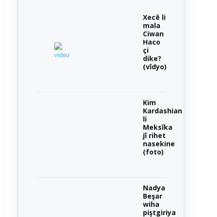
Xecê li
mala
Ciwan
Haco
çi
dike?
(vîdyo)
Kim
Kardashian
li
Meksîka
jî rihet
nasekine
(foto)
Nadya
Beşar
wiha
piştgiriya