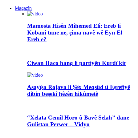
Magazîn
Mamosta Hisên Mihemed Elî: Ereb li
Kobanî tune ne, çima navê wê Eyn El
Ereb e?
Ciwan Haco bang li partiyên Kurdî kir
Asayîşa Rojava li Şêx Meqsûd û Eşrefiyê
dibin beşekî hêzên hikûmetê
“Xelata Cemîl Horo û Bavê Selah” dane
Gulistan Perwer – Vîdyo