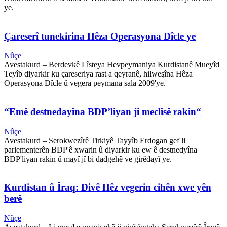
ye.
Çareserî tunekirina Hêza Operasyona Dîcle ye
Nûçe
Avestakurd – Berdevkê Lîsteya Hevpeymaniya Kurdistanê Mueyîd
Teyîb diyarkir ku çareseriya rast a qeyranê, hilweşîna Hêza
Operasyona Dîcle û vegera peymana sala 2009'ye.
“Emê destnedayîna BDP’liyan ji meclîsê rakin“
Nûçe
Avestakurd – Serokwezîrê Tirkiyê Tayyîb Erdogan gef li
parlementerên BDP'ê xwarin û diyarkir ku ew ê destnedyîna
BDP'liyan rakin û mayî jî bi dadgehê ve girêdayî ye.
Kurdistan û Îraq: Divê Hêz vegerin cihên xwe yên
berê
Nûçe