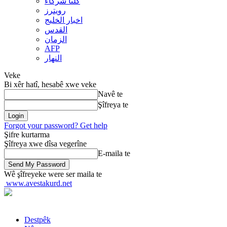
کلنا شرکاء
رويترز
اخبار الخلیج
القدس
الزمان
AFP
النهار
Veke
Bi xêr hatî, hesabê xwe veke
Navê te
Şîfreya te
Forgot your password? Get help
Şifre kurtarma
Şîfreya xwe dîsa vegerîne
E-maila te
Wê şîfreyeke were ser maila te
www.avestakurd.net
Destpêk