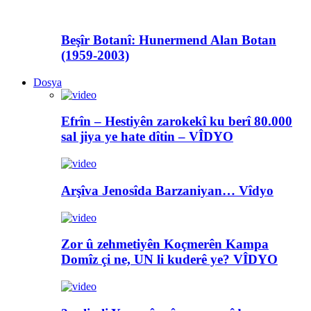
Beşîr Botanî: Hunermend Alan Botan
(1959-2003)
Dosya
Efrîn – Hestiyên zarokekî ku berî 80.000
sal jiya ye hate dîtin – VÎDYO
Arşîva Jenosîda Barzaniyan… Vîdyo
Zor û zehmetiyên Koçmerên Kampa
Domîz çi ne, UN li kuderê ye? VÎDYO