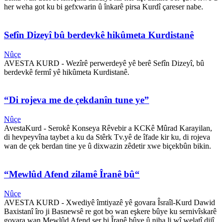
her weha got ku bi gefxwarin û înkarê pirsa Kurdî çareser nabe.
Sefîn Dizeyî bû berdevkê hikûmeta Kurdistanê
Nûçe
AVESTA KURD - Wezîrê perwerdeyê yê berê Sefîn Dizeyî, bû
berdevkê fermî yê hikûmeta Kurdistanê.
“Di rojeva me de çekdanîn tune ye”
Nûçe
AvestaKurd - Serokê Konseya Rêvebir a KCKê Mûrad Karayilan,
di hevpeyvîna taybet a ku da Stêrk Tv.yê de îfade kir ku, di rojeva
wan de çek berdan tine ye û dixwazin zêdetir xwe biçekbûn bikin.
“Mewlûd Afend zilamê Îranê bû“
Nûçe
AVESTA KURD - Xwediyê îmtiyazê yê govara Îsraîl-Kurd Dawid
Baxistanî îro ji Basnewsê re got bo wan eşkere bûye ku sernivîskarê
govara wan Mewlûd Afend ser bi Îranê bûye û niha li wî welatî dijî.