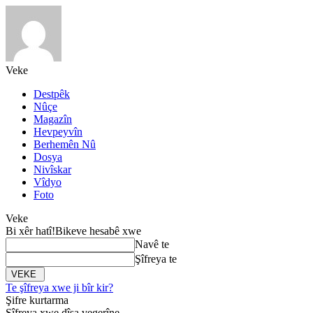
Veke
Destpêk
Nûçe
Magazîn
Hevpeyvîn
Berhemên Nû
Dosya
Nivîskar
Vîdyo
Foto
Veke
Bi xêr hatî!
Bikeve hesabê xwe
Navê te
Şîfreya te
Te şîfreya xwe ji bîr kir?
Şifre kurtarma
Şîfreya xwe dîsa vegerîne