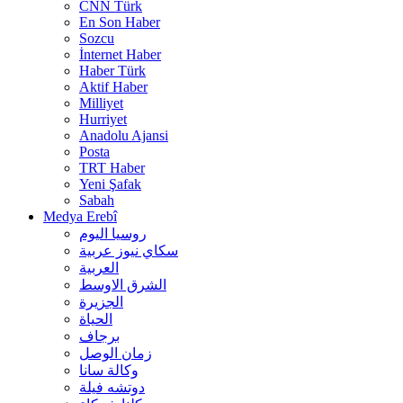
CNN Türk
En Son Haber
Sozcu
İnternet Haber
Haber Türk
Aktif Haber
Milliyet
Hurriyet
Anadolu Ajansi
Posta
TRT Haber
Yeni Şafak
Sabah
Medya Erebî
روسیا الیوم
سكاي نيوز عربية
العربية
الشرق الاوسط
الجزيرة
الحیاة
برجاف
زمان الوصل
وکالة سانا
دوتشه فیلة