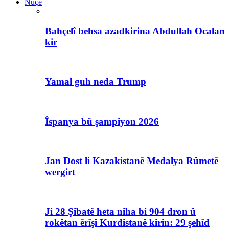
Nûçe
Bahçelî behsa azadkirina Abdullah Ocalan
kir
Yamal guh neda Trump
Îspanya bû şampiyon 2026
Jan Dost li Kazakistanê Medalya Rûmetê
wergirt
Ji 28 Şibatê heta niha bi 904 dron û
rokêtan êrîşî Kurdistanê kirin: 29 şehîd