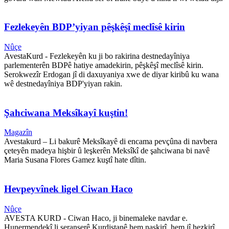
Fezlekeyên BDP’yiyan pêşkêşî meclîsê kirin
Nûçe
AvestaKurd - Fezlekeyên ku ji bo rakirina destnedayîniya
parlementerên BDPê hatiye amadekirin, pêşkêşî meclîsê kirin.
Serokwezîr Erdogan jî di daxuyaniya xwe de diyar kiribû ku wana
wê destnedayîniya BDP'yiyan rakin.
Şahciwana Meksîkayî kuştin!
Magazîn
Avestakurd – Li bakurê Meksîkayê di encama pevçûna di navbera
çeteyên madeya hişbir û leşkerên Meksîkî de şahciwana bi navê
Maria Susana Flores Gamez kuştî hate dîtin.
Hevpeyvînek ligel Ciwan Haco
Nûçe
AVESTA KURD - Ciwan Haco, ji binemaleke navdar e.
Hunermendekî li seranserê Kurdistanê hem naskirî, hem jî hezkirî