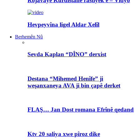
Rojavayê Kurdistanê rastiyek e – Vîdyo
Hevpeyvîna ligel Aldar Xelîl
Berhemên Nû
Sevda Kaplan “DÎNO” derxist
Destana “Mihemed Henîfe” ji
weşanxaneya AVA ji bin çapê derket
FLAŞ… Jan Dost romana Efrînê qedand
Ktv 20 saliya xwe pîroz dike