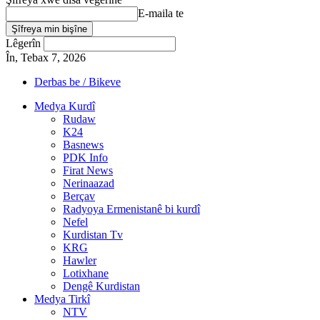
E-maila te
Lêgerîn
În, Tebax 7, 2026
Derbas be / Bikeve
Medya Kurdî
Rudaw
K24
Basnews
PDK Info
Firat News
Nerinaazad
Berçav
Radyoya Ermenistanê bi kurdî
Nefel
Kurdistan Tv
KRG
Hawler
Lotixhane
Dengê Kurdistan
Medya Tirkî
NTV