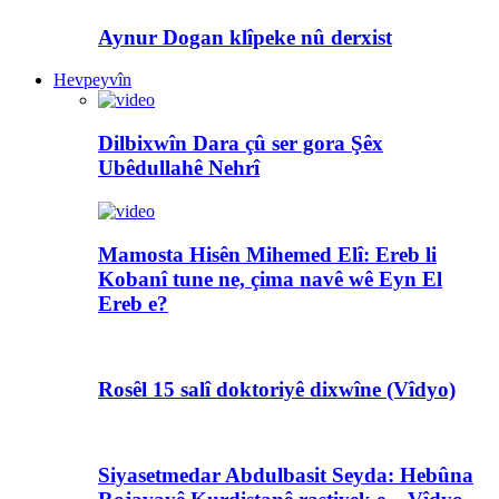
Aynur Dogan klîpeke nû derxist
Hevpeyvîn
Dilbixwîn Dara çû ser gora Şêx
Ubêdullahê Nehrî
Mamosta Hisên Mihemed Elî: Ereb li
Kobanî tune ne, çima navê wê Eyn El
Ereb e?
Rosêl 15 salî doktoriyê dixwîne (Vîdyo)
Siyasetmedar Abdulbasit Seyda: Hebûna