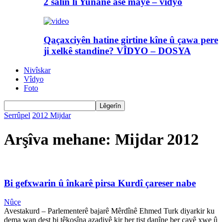
2 salin li Yunanê asê maye – vîdyo
Qaçaxciyên hatine girtine kîne û çawa pere
ji xelkê standine? VÎDYO – DOSYA
Nivîskar
Vîdyo
Foto
Serrûpel
2012
Mijdar
Arşîva mehane: Mijdar 2012
Bi gefxwarin û înkarê pirsa Kurdî çareser nabe
Nûçe
Avestakurd – Parlementerê bajarê Mêrdînê Ehmed Turk diyarkir ku
dema wan dest bi têkoşîna azadiyê kir her tişt danîne ber çavê xwe û